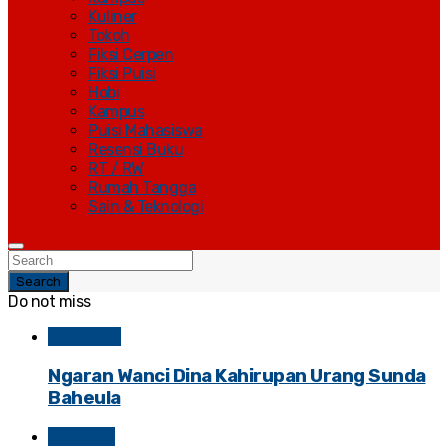
Kuliner
Tokoh
Fiksi Cerpen
Fiksi Puisi
Hobi
Kampus
Puisi Mahasiswa
Resensi Buku
RT / RW
Rumah Tangga
Sain & Teknologi
Search
Do not miss
BAHASAN
Ngaran Wanci Dina Kahirupan Urang Sunda
Baheula
TAREKAH