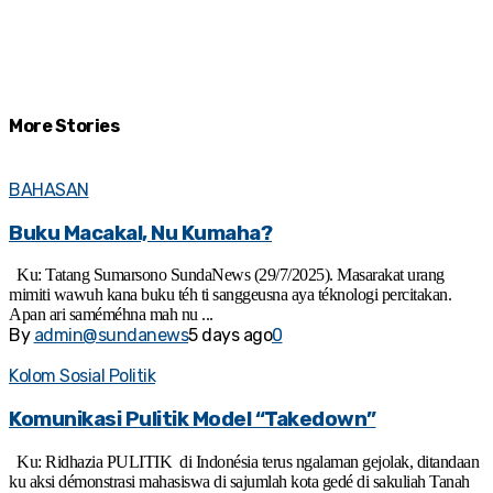
More
Stories
BAHASAN
Buku Macakal, Nu Kumaha?
Ku: Tatang Sumarsono SundaNews (29/7/2025). Masarakat urang
mimiti wawuh kana buku téh ti sanggeusna aya téknologi percitakan.
Apan ari saméméhna mah nu ...
By
admin@sundanews
5 days ago
0
Kolom Sosial Politik
Komunikasi Pulitik Model “Takedown”
Ku: Ridhazia PULITIK di Indonésia terus ngalaman gejolak, ditandaan
ku aksi démonstrasi mahasiswa di sajumlah kota gedé di sakuliah Tanah