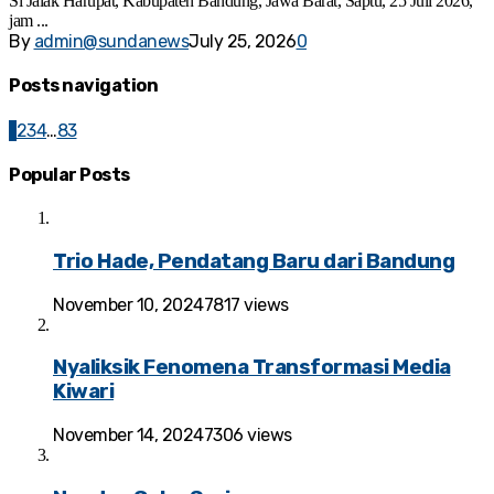
Si Jalak Harupat, Kabupatén Bandung, Jawa Barat, Saptu, 25 Juli 2026,
jam ...
By
admin@sundanews
July 25, 2026
0
Posts navigation
1
2
3
4
…
83
Popular Posts
Trio Hade, Pendatang Baru dari Bandung
November 10, 2024
7817 views
Nyaliksik Fenomena Transformasi Media
Kiwari
November 14, 2024
7306 views