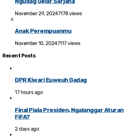
Ngudag Gelar Sarjana
November 29, 2024
7178 views
Anak Perempuanmu
November 10, 2024
7117 views
Recent
Posts
DPR Kiwari Euweuh Gadag
17 hours ago
Final Piala Presiden, Ngalanggar Aturan
FIFA?
2 days ago