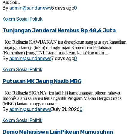
Air. Sok ...
By
admin@sundanews
5 days ago
0
Kolom Sosial Politik
Tunjangan Jenderal Nembus Rp 48,6 Juta
Ku: Ridhazia KAWIJAKAN ieu ditetepkeun sanggeus aya kanaékan
tunjangan kinerja (tukin) di lingkungan Kamentrian Pertahanan
(Kemenhan) jeung TNI. Istana mastikeun, kanaékan tukin ...
By
admin@sundanews
7 days ago
0
Kolom Sosial Politik
Putusan MK Jeung Nasib MBG
Ku: Ridhazia SIGANA ieu jadi hiji kameunangan pikeun rahayat
Indonésia anu salila ieu terus ngaritik Program Makan Bergizi Gratis
(MBG) lantaran anggaranana ...
By
admin@sundanews
July 31, 2026
0
Kolom Sosial Politik
Demo Mahasiswa LainPikeun Mumusuhan