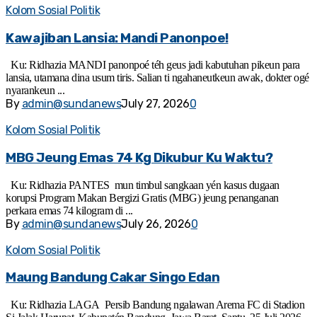
Kolom Sosial Politik
Kawajiban Lansia: Mandi Panonpoe!
Ku: Ridhazia MANDI panonpoé téh geus jadi kabutuhan pikeun para
lansia, utamana dina usum tiris. Salian ti ngahaneutkeun awak, dokter ogé
nyarankeun ...
By
admin@sundanews
July 27, 2026
0
Kolom Sosial Politik
MBG Jeung Emas 74 Kg Dikubur Ku Waktu?
Ku: Ridhazia PANTES mun timbul sangkaan yén kasus dugaan
korupsi Program Makan Bergizi Gratis (MBG) jeung penanganan
perkara emas 74 kilogram di ...
By
admin@sundanews
July 26, 2026
0
Kolom Sosial Politik
Maung Bandung Cakar Singo Edan
Ku: Ridhazia LAGA Persib Bandung ngalawan Arema FC di Stadion