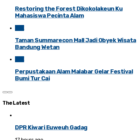
Restoring the Forest Dikokolakeun Ku
Mahasiswa Pecinta Alam
KLIK
Taman Summarecon Mall Jadi Obyek Wisata
Bandung Wetan
KLIK
Perpustakaan Alam Malabar Gelar Festival
Bumi Tur Cai
The
Latest
DPR Kiwari Euweuh Gadag
17 hours ago