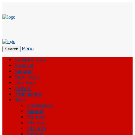
Menu
Search
Bandung Raya
Regional
Nasional
Gaya Hidup
Olah Raga
Ekonomi
Internasional
More
Seni Budaya
Resensi
Otomotif
Info Buku
Info Kota
Kampus