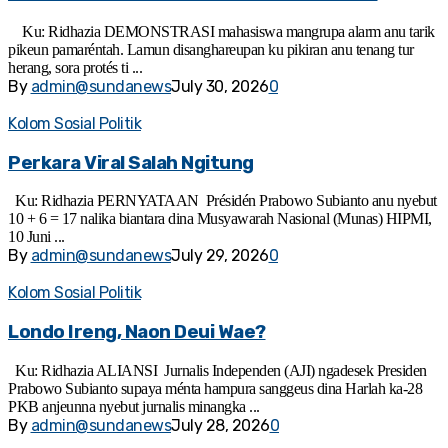
Ku: Ridhazia DEMONSTRASI mahasiswa mangrupa alarm anu tarik
pikeun pamaréntah. Lamun disanghareupan ku pikiran anu tenang tur
herang, sora protés ti ...
By
admin@sundanews
July 30, 2026
0
Kolom Sosial Politik
Perkara Viral Salah Ngitung
Ku: Ridhazia PERNYATAAN Présidén Prabowo Subianto anu nyebut
10 + 6 = 17 nalika biantara dina Musyawarah Nasional (Munas) HIPMI,
10 Juni ...
By
admin@sundanews
July 29, 2026
0
Kolom Sosial Politik
Londo Ireng, Naon Deui Wae?
Ku: Ridhazia ALIANSI Jurnalis Independen (AJI) ngadesek Presiden
Prabowo Subianto supaya ménta hampura sanggeus dina Harlah ka-28
PKB anjeunna nyebut jurnalis minangka ...
By
admin@sundanews
July 28, 2026
0