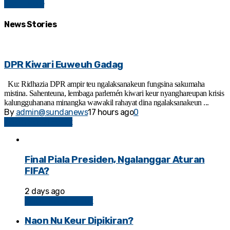
Learn More
News
Stories
DPR Kiwari Euweuh Gadag
Ku: Ridhazia DPR ampir teu ngalaksanakeun fungsina sakumaha
mistina. Sahenteuna, lembaga parlemén kiwari keur nyanghareupan krisis
kalungguhanana minangka wawakil rahayat dina ngalaksanakeun ...
By
admin@sundanews
17 hours ago
0
Kolom Sosial Politik
Final Piala Presiden, Ngalanggar Aturan
FIFA?
2 days ago
Kolom Sosial Politik
Naon Nu Keur Dipikiran?