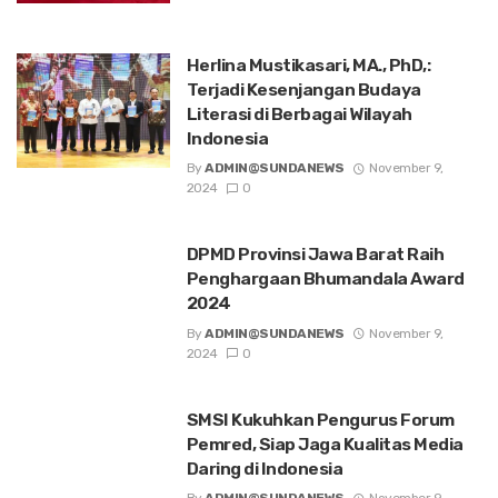
Herlina Mustikasari, MA., PhD,:
Terjadi Kesenjangan Budaya
Literasi di Berbagai Wilayah
Indonesia
By
ADMIN@SUNDANEWS
November 9,
2024
0
DPMD Provinsi Jawa Barat Raih
Penghargaan Bhumandala Award
2024
By
ADMIN@SUNDANEWS
November 9,
2024
0
SMSI Kukuhkan Pengurus Forum
Pemred, Siap Jaga Kualitas Media
Daring di Indonesia
By
ADMIN@SUNDANEWS
November 9,