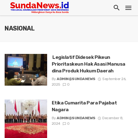
NASIONAL
Legislatif Didesek Pikeun
Prioritaskeun Hak Asasi Manusa
dina Produk Hukum Daerah
By
ADMIN@SUNDANEWS
September 26,
2025
0
Etika Cumarita Para Pajabat
Nagara
By
ADMIN@SUNDANEWS
December 8,
2024
0