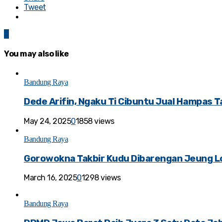
Tweet
0
You may also like
Bandung Raya
Dede Arifin, Ngaku Ti Cibuntu Jual Hampas T
May 24, 2025
0
1858 views
Bandung Raya
Gorowokna Takbir Kudu Dibarengan Jeung 
March 16, 2025
0
1298 views
Bandung Raya