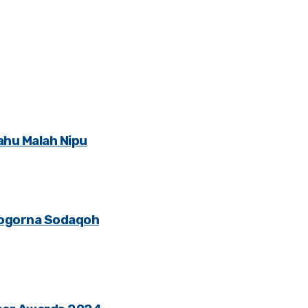
ahu Malah Nipu
Logorna Sodaqoh