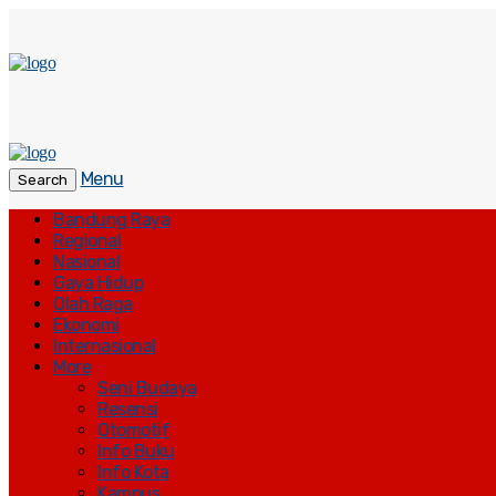
Menu
Search
Bandung Raya
Regional
Nasional
Gaya Hidup
Olah Raga
Ekonomi
Internasional
More
Seni Budaya
Resensi
Otomotif
Info Buku
Info Kota
Kampus