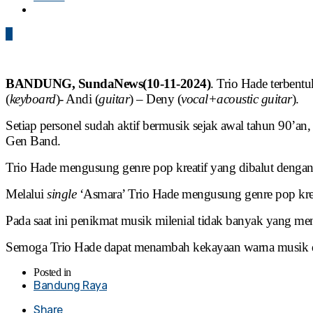
0
BANDUNG, SundaNews(10-11-2024)
. Trio Hade terbent
(
keyboard
)- Andi (
guitar
) – Deny (
vocal+acoustic guitar
).
Setiap personel sudah aktif bermusik sejak awal tahun 90’an
Gen Band.
Trio Hade mengusung genre pop kreatif yang dibalut dengan
Melalui
single
‘Asmara’ Trio Hade mengusung genre pop krea
Pada saat ini penikmat musik milenial tidak banyak yang me
Semoga Trio Hade dapat menambah kekayaan warna musik dan
Posted in
Bandung Raya
Share