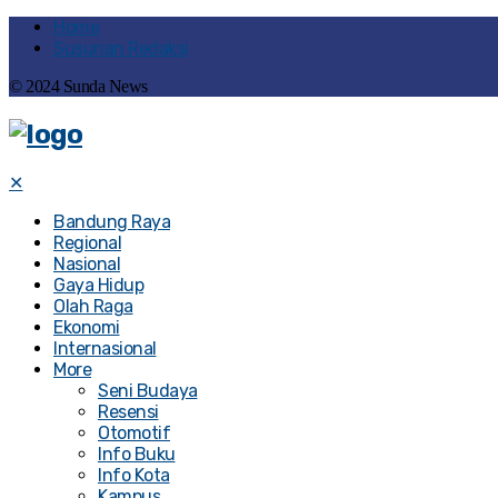
Home
Susunan Redaksi
© 2024 Sunda News
✕
Bandung Raya
Regional
Nasional
Gaya Hidup
Olah Raga
Ekonomi
Internasional
More
Seni Budaya
Resensi
Otomotif
Info Buku
Info Kota
Kampus