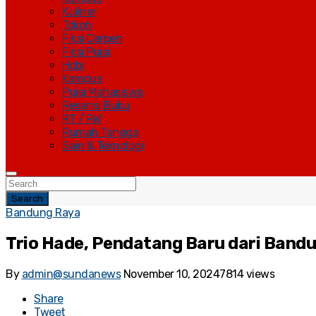
Kuliner
Tokoh
Fiksi Cerpen
Fiksi Puisi
Hobi
Kampus
Puisi Mahasiswa
Resensi Buku
RT / RW
Rumah Tangga
Sain & Teknologi
Search
Bandung Raya
Trio Hade, Pendatang Baru dari Band
By
admin@sundanews
November 10, 2024
7814 views
Share
Tweet