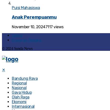
Puisi Mahasiswa
Anak Perempuanmu
November 10, 2024
7117 views
Home
Susunan Redaksi
© 2024 Sunda News
✕
Bandung Raya
Regional
Nasional
Gaya Hidup
Olah Raga
Ekonomi
Internasional