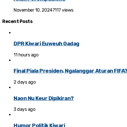
November 10, 2024
7117 views
Recent
Posts
DPR Kiwari Euweuh Gadag
11 hours ago
Final Piala Presiden, Ngalanggar Aturan FIFA
2 days ago
Naon Nu Keur Dipikiran?
3 days ago
Humor Politik Kiwari