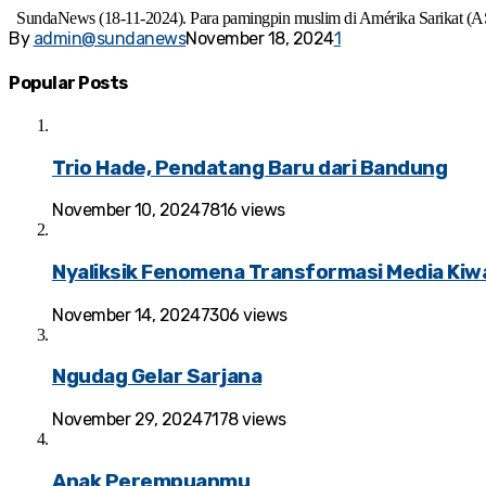
SundaNews (18-11-2024). Para pamingpin muslim di Amérika Sarikat (AS
By
admin@sundanews
November 18, 2024
1
Popular Posts
Trio Hade, Pendatang Baru dari Bandung
November 10, 2024
7816 views
Nyaliksik Fenomena Transformasi Media Kiwa
November 14, 2024
7306 views
Ngudag Gelar Sarjana
November 29, 2024
7178 views
Anak Perempuanmu