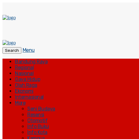
Menu
Search
Bandung Raya
Regional
Nasional
Gaya Hidup
Olah Raga
Ekonomi
Internasional
More
Seni Budaya
Resensi
Otomotif
Info Buku
Info Kota
Kampus