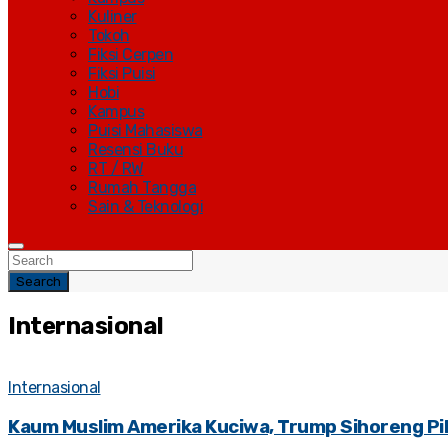
Kuliner
Tokoh
Fiksi Cerpen
Fiksi Puisi
Hobi
Kampus
Puisi Mahasiswa
Resensi Buku
RT / RW
Rumah Tangga
Sain & Teknologi
Search
Internasional
Internasional
Kaum Muslim Amerika Kuciwa, Trump Sihoreng Pili