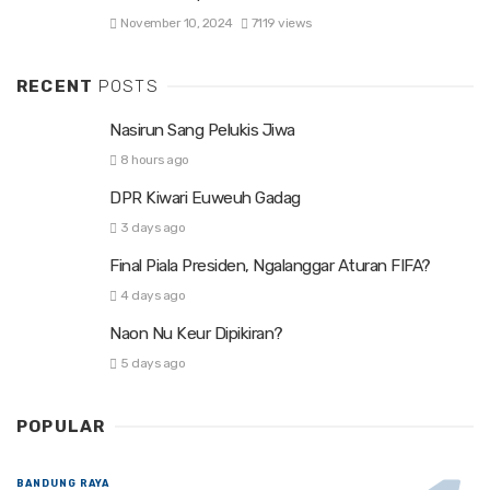
November 10, 2024
7119 views
RECENT
POSTS
Nasirun Sang Pelukis Jiwa
8 hours ago
DPR Kiwari Euweuh Gadag
3 days ago
Final Piala Presiden, Ngalanggar Aturan FIFA?
4 days ago
Naon Nu Keur Dipikiran?
5 days ago
POPULAR
BANDUNG RAYA