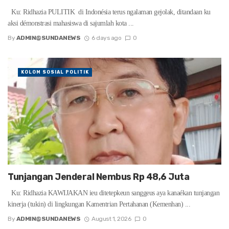
Ku: Ridhazia PULITIK di Indonésia terus ngalaman gejolak, ditandaan ku
aksi démonstrasi mahasiswa di sajumlah kota ...
By
ADMIN@SUNDANEWS
6 days ago
0
KOLOM SOSIAL POLITIK
Tunjangan Jenderal Nembus Rp 48,6 Juta
Ku: Ridhazia KAWIJAKAN ieu ditetepkeun sanggeus aya kanaékan tunjangan
kinerja (tukin) di lingkungan Kamentrian Pertahanan (Kemenhan) ...
By
ADMIN@SUNDANEWS
August 1, 2026
0