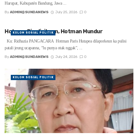
Harupat, Kabupatén Bandung, Jawa ...
By
ADMIN@SUNDANEWS
July 25, 2026
0
Hotman Dipolisikeun, Hotman Mundur
KOLOM SOSIAL POLITIK
Ku: Ridhazia PANGACARA Hotman Paris Hutapea dilaporkeun ka pulisi
patali jeung ucapanna, “lu punya otak nggak”, ...
By
ADMIN@SUNDANEWS
July 24, 2026
0
KOLOM SOSIAL POLITIK