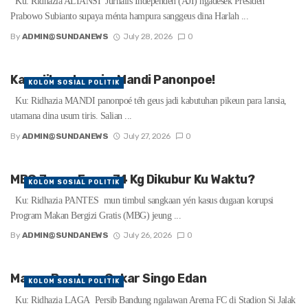
Ku: Ridhazia ALIANSI Jurnalis Independen (AJI) ngadesek Presiden
Prabowo Subianto supaya ménta hampura sanggeus dina Harlah ...
By
ADMIN@SUNDANEWS
July 28, 2026
0
Kawajiban Lansia: Mandi Panonpoe!
KOLOM SOSIAL POLITIK
Ku: Ridhazia MANDI panonpoé téh geus jadi kabutuhan pikeun para lansia,
utamana dina usum tiris. Salian ...
By
ADMIN@SUNDANEWS
July 27, 2026
0
MBG Jeung Emas 74 Kg Dikubur Ku Waktu?
KOLOM SOSIAL POLITIK
Ku: Ridhazia PANTES mun timbul sangkaan yén kasus dugaan korupsi
Program Makan Bergizi Gratis (MBG) jeung ...
By
ADMIN@SUNDANEWS
July 26, 2026
0
Maung Bandung Cakar Singo Edan
KOLOM SOSIAL POLITIK
Ku: Ridhazia LAGA Persib Bandung ngalawan Arema FC di Stadion Si Jalak