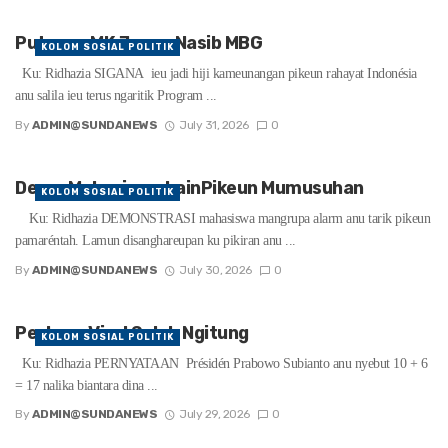
Putusan MK Jeung Nasib MBG
KOLOM SOSIAL POLITIK
Ku: Ridhazia SIGANA ieu jadi hiji kameunangan pikeun rahayat Indonésia
anu salila ieu terus ngaritik Program ...
By
ADMIN@SUNDANEWS
July 31, 2026
0
Demo Mahasiswa LainPikeun Mumusuhan
KOLOM SOSIAL POLITIK
Ku: Ridhazia DEMONSTRASI mahasiswa mangrupa alarm anu tarik pikeun
pamaréntah. Lamun disanghareupan ku pikiran anu ...
By
ADMIN@SUNDANEWS
July 30, 2026
0
Perkara Viral Salah Ngitung
KOLOM SOSIAL POLITIK
Ku: Ridhazia PERNYATAAN Présidén Prabowo Subianto anu nyebut 10 + 6
= 17 nalika biantara dina ...
By
ADMIN@SUNDANEWS
July 29, 2026
0