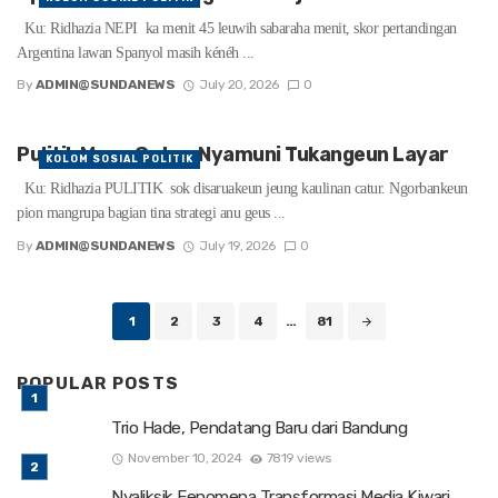
Ku: Ridhazia NEPI ka menit 45 leuwih sabaraha menit, skor pertandingan
Argentina lawan Spanyol masih kénéh ...
By
ADMIN@SUNDANEWS
July 20, 2026
0
Pulitik Maen Catur, Nyamuni Tukangeun Layar
KOLOM SOSIAL POLITIK
Ku: Ridhazia PULITIK sok disaruakeun jeung kaulinan catur. Ngorbankeun
pion mangrupa bagian tina strategi anu geus ...
By
ADMIN@SUNDANEWS
July 19, 2026
0
Posts
1
2
3
4
…
81
navigation
POPULAR POSTS
Trio Hade, Pendatang Baru dari Bandung
November 10, 2024
7819 views
Nyaliksik Fenomena Transformasi Media Kiwari