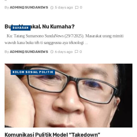
By
ADMIN@SUNDANEWS
5 days ago
0
Buku Macakal, Nu Kumaha?
BAHASAN
Ku: Tatang Sumarsono SundaNews (29/7/2025). Masarakat urang mimiti
wawuh kana buku téh ti sanggeusna aya téknologi ...
By
ADMIN@SUNDANEWS
6 days ago
0
KOLOM SOSIAL POLITIK
Komunikasi Pulitik Model “Takedown”