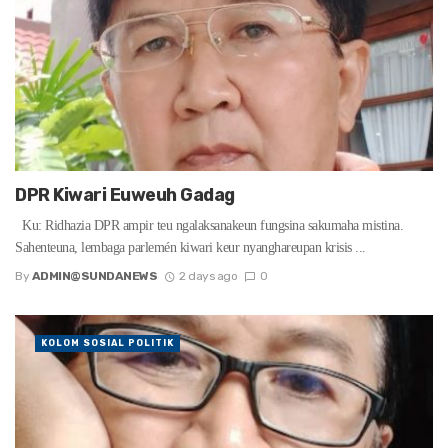
DPR Kiwari Euweuh Gadag
Ku: Ridhazia DPR ampir teu ngalaksanakeun fungsina sakumaha mistina.
Sahenteuna, lembaga parlemén kiwari keur nyanghareupan krisis ...
By
ADMIN@SUNDANEWS
2 days ago
0
KOLOM SOSIAL POLITIK