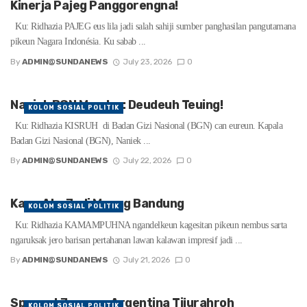
Kinerja Pajeg Panggorengna!
Ku: Ridhazia PAJEG eus lila jadi salah sahiji sumber panghasilan pangutamana
pikeun Nagara Indonésia. Ku sabab ...
By
ADMIN@SUNDANEWS
July 23, 2026
0
Naniek BGN Mundur: Deudeuh Teuing!
KOLOM SOSIAL POLITIK
Ku: Ridhazia KISRUH di Badan Gizi Nasional (BGN) can eureun. Kapala
Badan Gizi Nasional (BGN), Naniek ...
By
ADMIN@SUNDANEWS
July 22, 2026
0
Kang Ata Jadi Maung Bandung
KOLOM SOSIAL POLITIK
Ku: Ridhazia KAMAMPUHNA ngandelkeun kagesitan pikeun nembus sarta
ngaruksak jero barisan pertahanan lawan kalawan impresif jadi ...
By
ADMIN@SUNDANEWS
July 21, 2026
0
Spanyol Jawara, Argentina Tijurahroh
KOLOM SOSIAL POLITIK