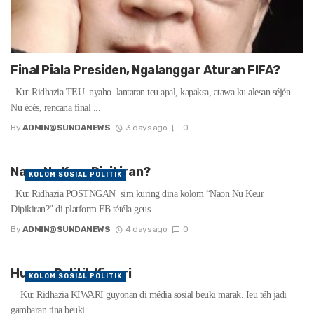
Final Piala Presiden, Ngalanggar Aturan FIFA?
Ku: Ridhazia TEU nyaho lantaran teu apal, kapaksa, atawa ku alesan séjén.
Nu écés, rencana final ...
By
ADMIN@SUNDANEWS
3 days ago
0
Naon Nu Keur Dipikiran?
KOLOM SOSIAL POLITIK
Ku: Ridhazia POSTNGAN sim kuring dina kolom “Naon Nu Keur
Dipikiran?” di platform FB tétéla geus ...
By
ADMIN@SUNDANEWS
4 days ago
0
Humor Politik Kiwari
KOLOM SOSIAL POLITIK
Ku: Ridhazia KIWARI guyonan di média sosial beuki marak. Ieu téh jadi
gambaran tina beuki ...