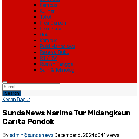
Kampus
Kuliner
Tokoh
Fiksi Cerpen
Fiksi Puisi
Hobi
Kampus
Puisi Mahasiswa
Resensi Buku
RT / RW
Rumah Tangga
Sain & Teknologi
Search
Kecap Dapur
SundaNews Narima Tur Midangkeun
Carita Pondok
By
admin@sundanews
December 6, 2024
6041 views