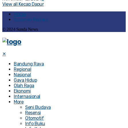
View all Kecap Dapur
Home
Susunan Redaksi
© 2024 Sunda News
✕
Bandung Raya
Regional
Nasional
Gaya Hidup
Olah Raga
Ekonomi
Internasional
More
Seni Budaya
Resensi
Otomotif
Info Buku