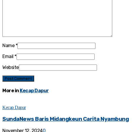
Name
*
Email
*
Website
More in
Kecap Dapur
Kecap Dapur
SundaNews Baris Midangkeun Carita Nyambung
November 12, 2024
0