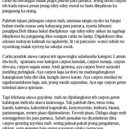
carita nu diwangun matak pogot pikeun para pamaca. Jeung deuih carpon
teh kudu mawa pesan jeung niley-niley moral nu baris ditepikeun ku
pangarang ka urang.
Palebah tujuan pidangan carpon mah, utamana tangtu nyoko ka fungsi
buhun media massa sarta kahayang para pamaca, nyaeta hiburan:
panglipur.Beh dituna bakal diselipkeun oge niley-niley atikan nu ngahaja
ditepikeun ku pangarang dina wangun carita nu lantip. Digalokeun dina
adonan runtuyan kalimah nu ngaberele, lir cai pancuran wanci subuh nu
nyurulung matak nyecep ka sakujur awak.
Carita pondok atawa carpon teh ngawengku sababaraha kategori. Lamun
diwincik, upamana wae kategori carpon barudak, carpon rumaja, carpon
dewasa, carpon sagala umur. Atuh genrena, aya carpon horor samodel
puriding puringkak. Aya carpon laga (
action)
nu madungdungkeun
katangkasan bela diri silat, kungfu atawa karate. Aya carpon musikal nu
ngadumaniskeun lagu, tari, jeung musik sapuratina. Aya oge carpon genre
kriminal atawa spionase.
Tapi lolobana atawa guyubna mah nu dipidangkeun teh carpon genre
kahirupan individu atawa kulawarga. Tah palebah dieu, tema cinta,
kaasih, katresna, kakeuheul kageuleuh, kanyenyerian, timburu, hianat,
panineungan, remen pisan dipintonkeun. Favorit pisan. Didago-dago meh
sosonggeteun ku para pamaca. Sabab pasualan nu dicaritakeun dina
carpon geuning tayohna mah sering pakuat-pakait jeung pangalaman,
pikiran, sarta gerentes hate urang sorangan salaku pamacana.