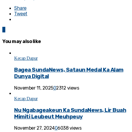
Share
Tweet
0
You may also like
Kecap Dapur
Bagea SundaNews, Sataun Medal Ka Alam
Dunya Digital
November 11, 2025
0
2312 views
Kecap Dapur
Nu Ngabageakeun Ka SundaNews, Lir Buah
Mimiti Leubeut Meuhpeuy
November 27, 2024
0
6038 views