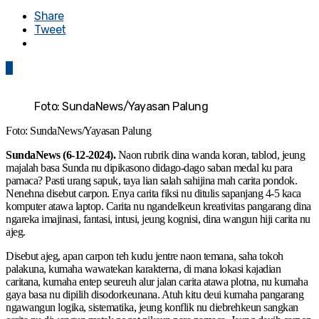
Share
Tweet
0
Foto: SundaNews/Yayasan Palung
Foto: SundaNews/Yayasan Palung
SundaNews (6-12-2024).
Naon rubrik dina wanda koran, tablod, jeung
majalah basa Sunda nu dipikasono didago-dago saban medal ku para
pamaca? Pasti urang sapuk, taya lian salah sahijina mah carita pondok.
Nenehna disebut carpon. Enya carita fiksi nu ditulis sapanjang 4-5 kaca
komputer atawa laptop. Carita nu ngandelkeun kreativitas pangarang dina
ngareka imajinasi, fantasi, intusi, jeung kognisi, dina wangun hiji carita nu
ajeg.
Disebut ajeg, apan carpon teh kudu jentre naon temana, saha tokoh
palakuna, kumaha wawatekan karakterna, di mana lokasi kajadian
caritana, kumaha entep seureuh alur jalan carita atawa plotna, nu kumaha
gaya basa nu dipilih disodorkeunana. Atuh kitu deui kumaha pangarang
ngawangun logika, sistematika, jeung konflik nu diebrehkeun sangkan