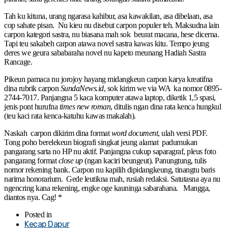
Tah ku kituna, urang ngarasa kahibur, asa kawakilan, asa dibelaan, asa
cop sahate pisan. Nu kieu nu disebut carpon populer teh. Maksudna lain
carpon kategori sastra, nu biasana mah sok beurat macana, hese dicerna.
Tapi teu sakabeh carpon atawa novel sastra kawas kitu. Tempo jeung
deres we geura sababaraha novel nu kapeto meunang Hadiah Sastra
Rancage.
Pikeun pamaca nu jorojoy hayang midangkeun carpon karya kreatifna
dina rubrik carpon
SundaNews.id
, sok kirim we via WA ka nomor 0895-
2744-7017. Panjangna 5 kaca komputer atawa laptop, diketik 1,5 spasi,
jenis pont hurufna
times new roman
, ditulis ngan dina rata kenca hungkul
(teu kaci rata kenca-katuhu kawas makalah).
Naskah carpon dikirim dina format
word document
, ulah versi PDF.
Tong poho berelekeun biografi singkat jeung alamat padumukan
pangarang sarta no HP nu aktif. Panjangna cukup saparagraf, pleus foto
pangarang format
close up
(ngan kaciri beungeut). Panungtung, tulis
nomor rekening bank. Carpon nu kapilih dipidangkeung, tinangtu baris
narima honorarium. Gede leutikna mah, rusiah redaksi. Satutasna aya nu
ngencring kana rekening, engke oge kauninga sabarahana. Mangga,
diantos nya. Cag! *
Posted in
Kecap Dapur