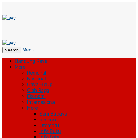
Menu
Search
Bandung Raya
More
Regional
Nasional
Gaya Hidup
Olah Raga
Ekonomi
Internasional
More
Seni Budaya
Resensi
Otomotif
Info Buku
Info Kota