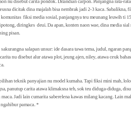
aon nu disebut carita pondok. Dilandian carpon. Panjangna rata-rat
sna dicitak dina majalah bisa nembrak jadi 2-3 kaca. Sabalikna, fi
 komunitas fiksi media sosial, panjangnya teu meunang leuwih ti 
potong, diringkes deui. Da apan, konten naon wae, dina media sial
ing pisan.
sakurangna salapan unsur: ide dasara tawa tema, judul, ngaran pang
 carita nu disebut alur atawa plot, jeung ajen, niley, atawa ceuk ba
ca.
pilihan teknik panyajian nu model kumaha. Tapi fiksi mini mah, lo
na, panutup carita atawa klimaksna teh, sok teu diduga-diduga, di
aca. Jadi lain cumarita saberelena kawas milang kacang. Lain mal
n ngahibur pamaca. *