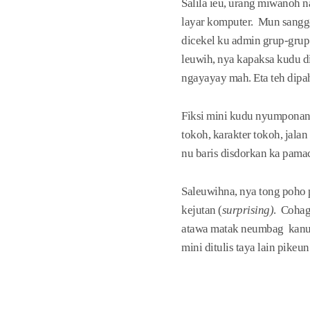
Salila ieu, urang miwanoh n
layar komputer. Mun sanggeu
dicekel ku admin grup-grup
leuwih, nya kapaksa kudu di
ngayayay mah. Eta teh dipah
Fiksi mini kudu nyumponan 
tokoh, karakter tokoh, jalan
nu baris disdorkan ka pama
Saleuwihna, nya tong poho 
kejutan (
surprising)
. Cohag
atawa matak neumbag kanu m
mini ditulis taya lain pikeu