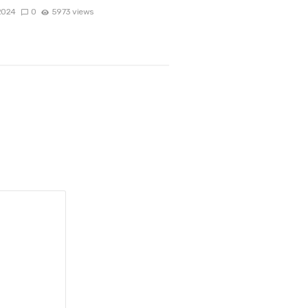
2024
0
5973 views