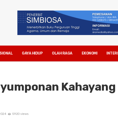
SIONAL
GAYA HIDUP
OLAH RAGA
EKONOMI
INTER
: Nyumponan Kahayang
2024
5920 views