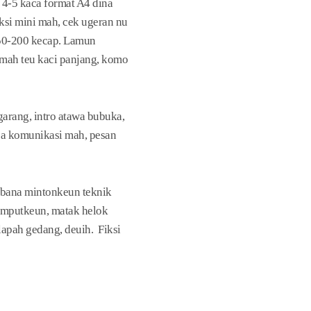
a 4-5 kaca format A4 dina
ksi mini mah, cek ugeran nu
150-200 kecap. Lamun
 mah teu kaci panjang, komo
arang, intro atawa bubuka,
hasa komunikasi mah, pesan
lobana mintonkeun teknik
sumputkeun, matak helok
apah gedang, deuih. Fiksi