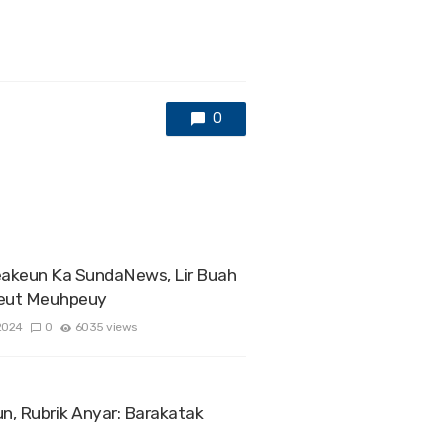
0
akeun Ka SundaNews, Lir Buah
beut Meuhpeuy
2024
0
6035 views
, Rubrik Anyar: Barakatak