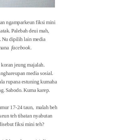
ian ngamparkeun fiksi mini
latak. Palebah deui mah,
Nu dipilih lain media
amana
facebook
.
koran jeung majalah.
anghareupan media sosial.
gala rupana estuning kumaha
ing. Sabodo. Kuma karep.
umur 17-24 taun, malah beh
keun teh tibatan nyabutan
isebut fiksi mini teh?