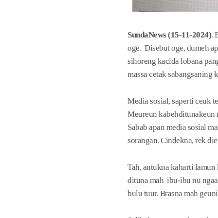
SundaNews (15-11-2024)
. 
oge. Disebut oge, dumeh apa
sihoreng kacida lobana pan
massa cetak sabangsaning k
Media sosial, saperti ceuk t
Meureun kabehditunakeun ma
Sabab apan media sosial ma
sorangan. Cindekna, rek di
Tah, antukna kaharti lamu
dituna mah ibu-ibu nu ngaa
bulu tuur. Brasna mah geunin