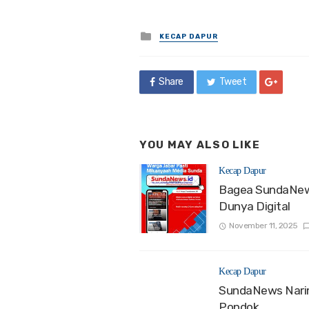
Posted
KECAP DAPUR
in
Share
Tweet
YOU MAY ALSO LIKE
Kecap Dapur
Bagea SundaNew
Dunya Digital
November 11, 2025
Kecap Dapur
SundaNews Narim
Pondok