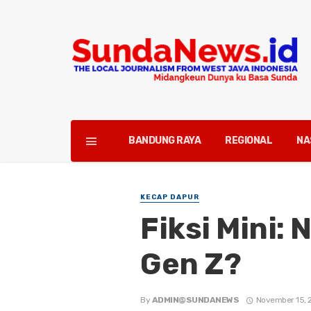
BANDUNG RAYA
REGIONAL
NA
KECAP DAPUR
Fiksi Mini
Gen Z?
By
ADMIN@SUNDANEWS
November 15, 