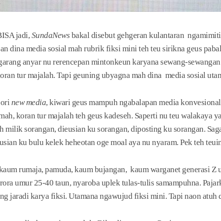
BISA jadi,
SundaNews
bakal disebut gehgeran kulantaran ngamimit
n dina media sosial mah rubrik fiksi mini teh teu sirikna geus paba
garang anyar nu rerencepan mintonkeun karyana sewang-sewangan. 
oran tur majalah. Tapi geuning ubyagna mah dina media sosial ut
eori
new media
, kiwari geus mampuh ngabalapan media konvesional 
h, koran tur majalah teh geus kadeseh. Saperti nu teu walakaya y
h milik sorangan, dieusian ku sorangan, diposting ku sorangan. Sa
eusian ku bulu kelek heheotan oge moal aya nu nyaram. Pek teh teu
n kaum rumaja, pamuda, kaum bujangan, kaum warganet generasi Z 
rora umur 25-40 taun, nyaroba uplek tulas-tulis samampuhna. Pajar
g jaradi karya fiksi. Utamana ngawujud fiksi mini. Tapi naon atuh d