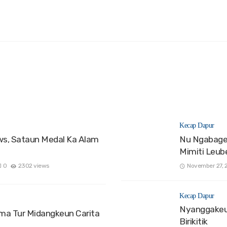
Kecap Dapur
s, Sataun Medal Ka Alam
Nu Ngabage
Mimiti Leu
0
2302 views
November 27, 
Kecap Dapur
Nyanggakeun
a Tur Midangkeun Carita
Birikitik