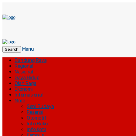
Menu
Search
Bandung Raya
Regional
Nasional
Gaya Hidup
Olah Raga
Ekonomi
Internasional
More
Seni Budaya
Resensi
Otomotif
Info Buku
Info Kota
Kampus