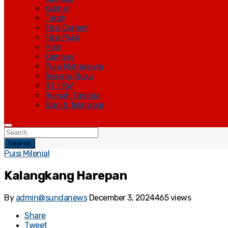
Kuliner
Tokoh
Fiksi Cerpen
Fiksi Puisi
Hobi
Kampus
Puisi Mahasiswa
Resensi Buku
RT / RW
Rumah Tangga
Sain & Teknologi
Search
Puisi Milenial
Kalangkang Harepan
By
admin@sundanews
December 3, 2024
465 views
Share
Tweet