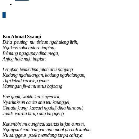
0
Ku: Ahmad Syauqi
Dina peuting nu tisieun ngahuleng lirih,
Ngaléos solat antara impian,
Béntang ngagupay dina mega,
Anjog hate nuju impian.
Lengkah leutik dina jalan anu panjang
Kadang ngahalangan, kadang ngahalangan,
Tapi tekad ieu tetep jentre
Marengan jiwa nu terus bajoang
Poe ganti, waktu terus nyerelek,
Nyaritakeun carita anu teu kaunggel,
Cimata jeung kaseuri ngahiji dina harmoni,
Jaadi warna hirup anu langgeng
Katumbiri mucungheul satutas hujan eureun,
Nganyatakeun harepan anu moal pernah luntur,
Nu sanggeus poek meredong tanpa cahaya