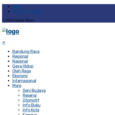
Home
Susunan Redaksi
© 2024 Sunda News
✕
Bandung Raya
Regional
Nasional
Gaya Hidup
Olah Raga
Ekonomi
Internasional
More
Seni Budaya
Resensi
Otomotif
Info Buku
Info Kota
Kampus