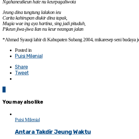
Ngahaneutkeun hate nu keurpagaliwota
Jeung dina tungtung lalakon ieu
Carita kahirupan diukir dina tapak,
Mugia wae ing aya hartina, sing jadi pituduh,
Pikeun jiwa-jiwa lian nu keur neangan jalan
*Ahmad Syauqi lahir di Kabupaten Subang 2004, mikaresep seni budaya j
Posted in
Puisi Milenial
Share
Tweet
0
You may also like
Puisi Milenial
Antara Takdir Jeung Waktu