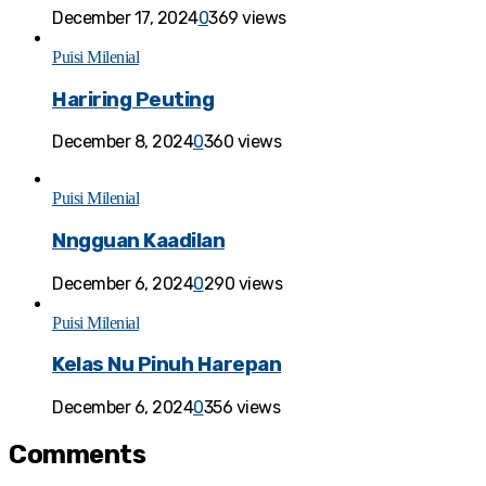
December 17, 2024
0
369 views
Puisi Milenial
Hariring Peuting
December 8, 2024
0
360 views
Puisi Milenial
Nngguan Kaadilan
December 6, 2024
0
290 views
Puisi Milenial
Kelas Nu Pinuh Harepan
December 6, 2024
0
356 views
Comments