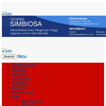
Menu
Search
Bandung Raya
Regional
Nasional
Gaya Hidup
Olah Raga
Ekonomi
Internasional
More
Seni Budaya
Resensi