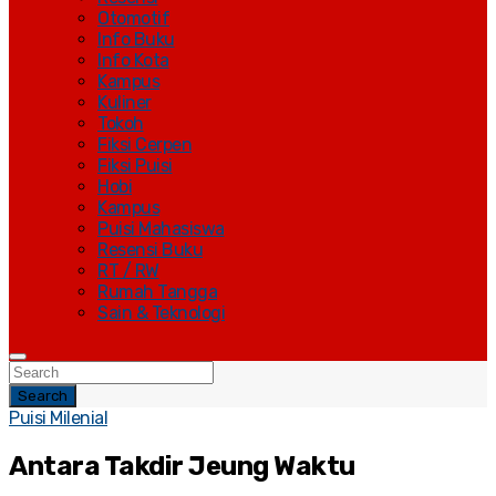
Otomotif
Info Buku
Info Kota
Kampus
Kuliner
Tokoh
Fiksi Cerpen
Fiksi Puisi
Hobi
Kampus
Puisi Mahasiswa
Resensi Buku
RT / RW
Rumah Tangga
Sain & Teknologi
Search
Puisi Milenial
Antara Takdir Jeung Waktu