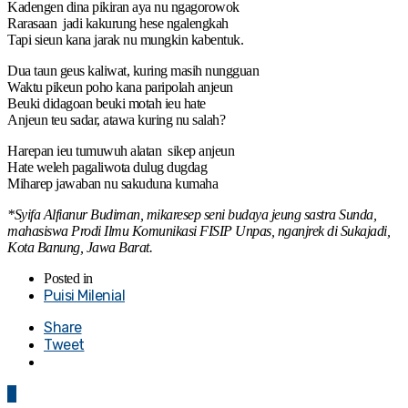
Kadengen dina pikiran aya nu ngagorowok
Rarasaan jadi kakurung hese ngalengkah
Tapi sieun kana jarak nu mungkin kabentuk.
Dua taun geus kaliwat, kuring masih nungguan
Waktu pikeun poho kana paripolah anjeun
Beuki didagoan beuki motah ieu hate
Anjeun teu sadar, atawa kuring nu salah?
Harepan ieu tumuwuh alatan sikep anjeun
Hate weleh pagaliwota dulug dugdag
Miharep jawaban nu sakuduna kumaha
*Syifa Alfianur Budiman, mikaresep seni budaya jeung sastra Sunda,
mahasiswa Prodi Ilmu Komunikasi FISIP Unpas, nganjrek di Sukajadi,
Kota Banung, Jawa Barat.
Posted in
Puisi Milenial
Share
Tweet
0