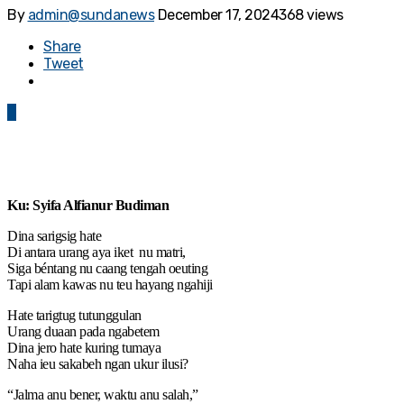
By
admin@sundanews
December 17, 2024
368 views
Share
Tweet
0
Ku: Syifa Alfianur Budiman
Dina sarigsig hate
Di antara urang aya iket nu matri,
Siga béntang nu caang tengah oeuting
Tapi alam kawas nu teu hayang ngahiji
Hate tarigtug tutunggulan
Urang duaan pada ngabetem
Dina jero hate kuring tumaya
Naha ieu sakabeh ngan ukur ilusi?
“Jalma anu bener, waktu anu salah,”