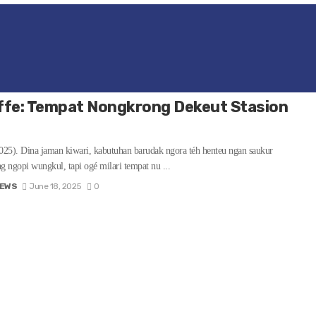
aNews (12/9/2025). Mun aya nu nyebut geulis téh kudu bodas, écés éta mah
Sabab, geulis téh sifatna ...
EWS
September 13, 2025
0
ffe: Tempat Nongkrong Dekeut Stasion
25). Dina jaman kiwari, kabutuhan barudak ngora téh henteu ngan saukur
g ngopi wungkul, tapi ogé milari tempat nu ...
EWS
June 18, 2025
0