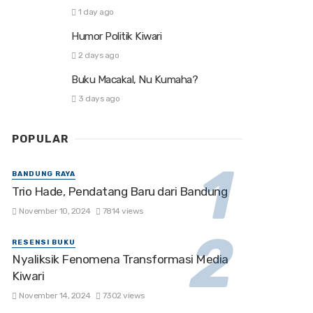
1 day ago
Humor Politik Kiwari
2 days ago
Buku Macakal, Nu Kumaha?
3 days ago
POPULAR
BANDUNG RAYA
Trio Hade, Pendatang Baru dari Bandung
November 10, 2024
7814 views
RESENSI BUKU
Nyaliksik Fenomena Transformasi Media
Kiwari
November 14, 2024
7302 views