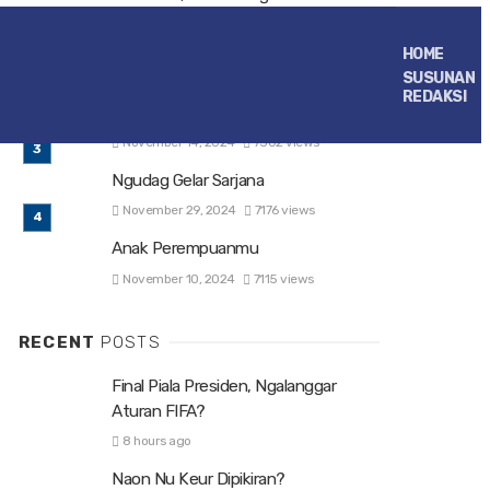
Bandung
November 10, 2024
7814 views
HOME
SUSUNAN
Nyaliksik Fenomena Transformasi
REDAKSI
Media Kiwari
November 14, 2024
7302 views
Ngudag Gelar Sarjana
November 29, 2024
7176 views
Anak Perempuanmu
November 10, 2024
7115 views
RECENT
POSTS
Final Piala Presiden, Ngalanggar
Aturan FIFA?
8 hours ago
Naon Nu Keur Dipikiran?