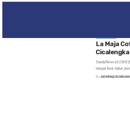
Ku: Lista Amalia Sund
henteu salawasna kitu. 
By
ADMIN@SUNDAN
GAYA HIRUP
La Maja Co
Cicalengka
SundaNews.id (18/6/20
tempat keur dahar jeun
By
ADMIN@SUNDAN