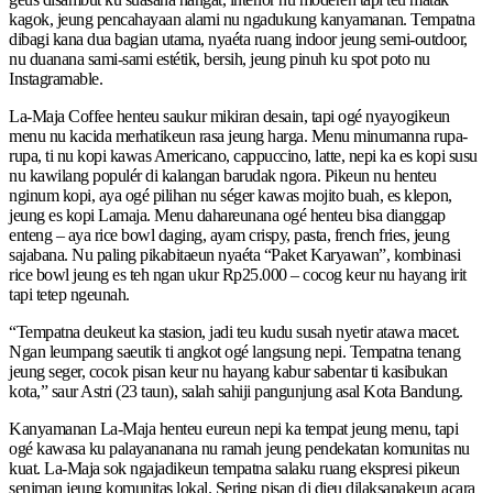
kagok, jeung pencahayaan alami nu ngadukung kanyamanan. Tempatna
dibagi kana dua bagian utama, nyaéta ruang indoor jeung semi-outdoor,
nu duanana sami-sami estétik, bersih, jeung pinuh ku spot poto nu
Instagramable.
La-Maja Coffee henteu saukur mikiran desain, tapi ogé nyayogikeun
menu nu kacida merhatikeun rasa jeung harga. Menu minumanna rupa-
rupa, ti nu kopi kawas Americano, cappuccino, latte, nepi ka es kopi susu
nu kawilang populér di kalangan barudak ngora. Pikeun nu henteu
nginum kopi, aya ogé pilihan nu séger kawas mojito buah, es klepon,
jeung es kopi Lamaja. Menu dahareunana ogé henteu bisa dianggap
enteng – aya rice bowl daging, ayam crispy, pasta, french fries, jeung
sajabana. Nu paling pikabitaeun nyaéta “Paket Karyawan”, kombinasi
rice bowl jeung es teh ngan ukur Rp25.000 – cocog keur nu hayang irit
tapi tetep ngeunah.
“Tempatna deukeut ka stasion, jadi teu kudu susah nyetir atawa macet.
Ngan leumpang saeutik ti angkot ogé langsung nepi. Tempatna tenang
jeung seger, cocok pisan keur nu hayang kabur sabentar ti kasibukan
kota,” saur Astri (23 taun), salah sahiji pangunjung asal Kota Bandung.
Kanyamanan La-Maja henteu eureun nepi ka tempat jeung menu, tapi
ogé kawasa ku palayananana nu ramah jeung pendekatan komunitas nu
kuat. La-Maja sok ngajadikeun tempatna salaku ruang ekspresi pikeun
seniman jeung komunitas lokal. Sering pisan di dieu dilaksanakeun acara