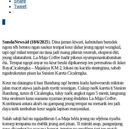
Share
Tweet
0
SundaNews.id (18/6/2025
). Dina jaman kiwari, kabutuhan barudak
ngora téh henteu ngan saukur tempat keur dahar jeung ngopi wungkul,
tapi ogé milari tempat nu tiasa jadi ruang pikeun reureuh, ekspresi diri,
jeung silaturahmi. La-Maja Coffee hadir pikeun nyumponankabutuhan
éta. Tempat ngopi anyar nu keur beuki dipikaresep ieu perenahna di Jalan
RayaCicalengka – Majalaya KM 2, lokasi nu kacida strategisna, sabab
ngadeukeutan pisan ka Stasion Kareta Cicalengka.
Keur nu datangna ti luar Bandung ogé henteu kudu hariweueuh mikiran
jalan macet atawa jauh-jauh nyetir sorangan. Cukup naék kareta ti Stasion
Bandung, turun di Cicalengka, tuluy naék angkot ngan 5 menit, langsung
bisa neuleum kana suasana nyaman jeung éndahna La-Maja Coffee.
Kombinasi antara aksés nu gampang jeung tempat nu menarik ieu jadi
daya tarik tambahan keur sagala lapisan masyarakat.
Salah sahiji hal nu ngajadikeun La-Maja béda jeung nu séjénna nyaéta
konsep tempatna nu éstétik jeung asri pisan. Ti mimiti asup, pangunjung
geus disambut ku suasana hangat, interior nu modéren tapi teu matak