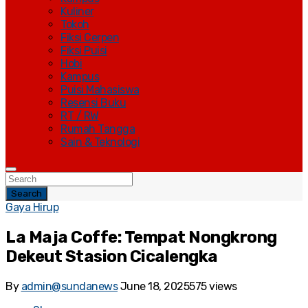
Kuliner
Tokoh
Fiksi Cerpen
Fiksi Puisi
Hobi
Kampus
Puisi Mahasiswa
Resensi Buku
RT / RW
Rumah Tangga
Sain & Teknologi
Search
Gaya Hirup
La Maja Coffe: Tempat Nongkrong
Dekeut Stasion Cicalengka
By
admin@sundanews
June 18, 2025
575 views