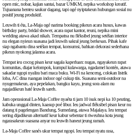
open mic, nobar, kajian santai, bazar UMKM, nepika workshop kreatif.
Tujuanana henteu saukur dagang, tapi ogé nyiptakeun hubungan sosial nu
positif jeung produktif.
Leuwih ti éta, La-Maja ogé narima booking pikeun acara husus, kawas
birthday party, bridal shower, acara rapat kantor, reuni, nepika mini
wedding atawa akad nikah. Tempatna nu fléksibel jeung setélan interior
nu elegan nyieun suasana jadi leuwih sakral jeung berkesan. Pihak kafe
siap ngabantu dina setélan tempat, konsumsi, bahkan dekorasi sederhana
pikeun nyokong jalanna acara.
Tempat ieu cocog pisan keur sagala kaperluan: nugas, ngayakeun rapat
komunitas, diajar kelompok, kumpul kulawarga, ngadamel kontén, atawa
sakadar ngopi nyalira bari maca buku. Wi-Fi na kenceng, colokan listrik
loba, AC dina ruangan indoor ogé cukup tiis. Suasana semi-outdoor na
nyugemakeun, aya pepelakan, bangku kayu, jeung sora alam nu
ngajadikeun haté leuwih sareh.
Jam operasional La-Maja Coffee nyaéta ti jam 10 isuk nepi ka 10 peuting,
kabuka unggal dinten, kaasup poé libur. Ieu jadwal fléksibel pisan keur nu
datang ti pagelengan Bandung, Sumedang, atawa Majalaya. Ieu tempat
sering dijadikeun alternatif keur kabur sebentar ti riweuhna kota jeung
ngarasakeun suasana anyar nu leuwih haneut jeung ramah.
La-Maja Coffee sanés ukur tempat ngopi. Ieu tempat nyatu rasa,