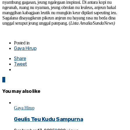
nyambung gagasan, jeung ngalegaan inspirasi. Di antara kopi nu
ngeunah, ruang nu nyaman, jeung obrolan nu leuleus, anjeun bakal
manggihan kabagjaan leutik nu mungkin keur dipilari sapeuting ieu.
Sagalana disayagikeun pikeun anjeun nu hayang rasa nu beda dina
unggal seruput jeung unggal patepang. (
Lista Amalia/SundaNews)
Posted in
Gaya Hirup
Share
Tweet
0
You may also like
Gaya Hirup
Geulis Teu Kudu Sampurna