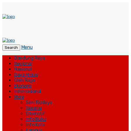
Menu
Search
Bandung Raya
Regional
Nasional
Gaya Hidup
Olah Raga
Ekonomi
Internasional
More
Seni Budaya
Resensi
Otomotif
Info Buku
Info Kota
Kampus