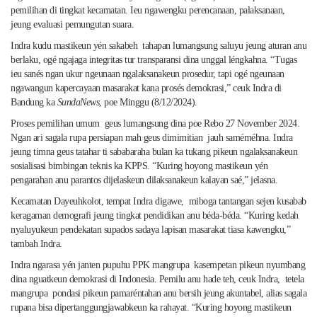
pemilihan di tingkat kecamatan. Ieu ngawengku perencanaan, palaksanaan,
jeung evaluasi pemungutan suara.
Indra kudu mastikeun yén sakabeh tahapan lumangsung saluyu jeung aturan anu
berlaku, ogé ngajaga integritas tur transparansi dina unggal léngkahna. “Tugas
ieu sanés ngan ukur ngeunaan ngalaksanakeun prosedur, tapi ogé ngeunaan
ngawangun kapercayaan masarakat kana prosés demokrasi,” ceuk Indra di
Bandung ka
SundaNews
, poe Minggu (8/12/2024).
Proses pemilihan umum geus lumangsung dina poe Rebo 27 November 2024.
Ngan ari sagala rupa persiapan mah geus dimimitian jauh saméméhna. Indra
jeung timna geus tatahar ti sababaraha bulan ka tukang pikeun ngalaksanakeun
sosialisasi bimbingan teknis ka KPPS. “Kuring hoyong mastikeun yén
pengarahan anu parantos dijelaskeun dilaksanakeun kalayan saé,” jelasna.
Kecamatan Dayeuhkolot, tempat Indra digawe, miboga tantangan sejen kusabab
keragaman demografi jeung tingkat pendidikan anu béda-béda. “Kuring kedah
nyaluyukeun pendekatan supados sadaya lapisan masarakat tiasa kawengku,”
tambah Indra.
Indra ngarasa yén janten pupuhu PPK mangrupa kasempetan pikeun nyumbang
dina nguatkeun demokrasi di Indonesia. Pemilu anu hade teh, ceuk Indra, tetela
mangrupa pondasi pikeun pamaréntahan anu bersih jeung akuntabel, alias sagala
rupana bisa dipertanggungjawabkeun ka rahayat. “Kuring hoyong mastikeun