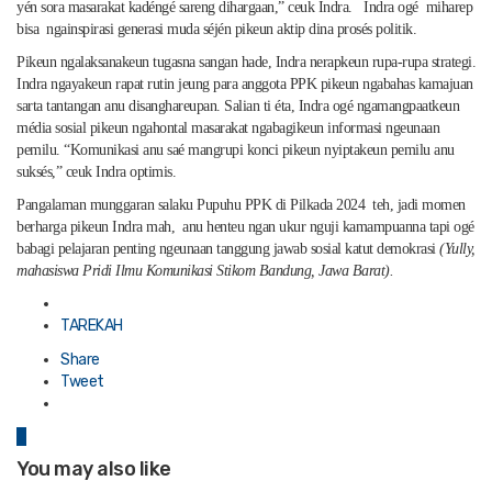
yén sora masarakat kadéngé sareng dihargaan,” ceuk Indra. Indra ogé miharep
bisa ngainspirasi generasi muda séjén pikeun aktip dina prosés politik.
Pikeun ngalaksanakeun tugasna sangan hade, Indra nerapkeun rupa-rupa strategi.
Indra ngayakeun rapat rutin jeung para anggota PPK pikeun ngabahas kamajuan
sarta tantangan anu disanghareupan. Salian ti éta, Indra ogé ngamangpaatkeun
média sosial pikeun ngahontal masarakat ngabagikeun informasi ngeunaan
pemilu. “Komunikasi anu saé mangrupi konci pikeun nyiptakeun pemilu anu
suksés,” ceuk Indra optimis.
Pangalaman munggaran salaku Pupuhu PPK di Pilkada 2024 teh, jadi momen
berharga pikeun Indra mah, anu henteu ngan ukur nguji kamampuanna tapi ogé
babagi pelajaran penting ngeunaan tanggung jawab sosial katut demokrasi
(Yully,
mahasiswa Pridi Ilmu Komunikasi Stikom Bandung, Jawa Barat).
Posted
in
TAREKAH
Share
Tweet
0
You may also like