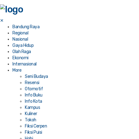
✕
Bandung Raya
Regional
Nasional
Gaya Hidup
Olah Raga
Ekonomi
Internasional
More
Seni Budaya
Resensi
Otomotif
Info Buku
Info Kota
Kampus
Kuliner
Tokoh
Fiksi Cerpen
Fiksi Puisi
Hobi