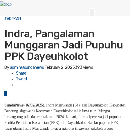
TAREKAH
Indra, Pangalaman
Munggaran Jadi Pupuhu
PPK Dayeuhkolot
By
admin@sundanews
February 2, 2025
393 views
Share
Tweet
0
SundaNews (02/02/2025).
Indra Meirwanda (34), asal Dayeuhkolot, Kabupaten
Bandung. digawe di Kecamatan Dayeuhkolot salila lima taun. Mangsa
lumangsung pilkada serentak taun 2024 kamari, Indra dipercaya jadi pupuhu
Panitia Pemilihan Kecamatan (PPK) di Dayeuhkolot. Salaku pupuhu PPK,
tugas utama Indra Meirwanda nyaéta ngaroris (ngawas) sakabeh prosés