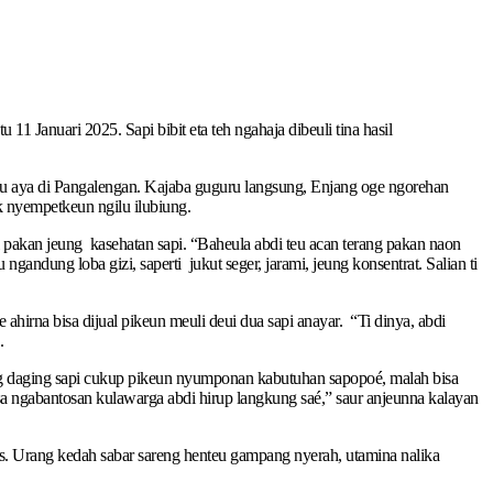
tu 11 Januari 2025. Sapi bibit eta teh ngahaja dibeuli tina hasil
nu aya di Pangalengan. Kajaba guguru langsung, Enjang oge ngorehan
k nyempetkeun ngilu ilubiung.
 pakan jeung kasehatan sapi. “Baheula abdi teu acan terang pakan naon
dung loba gizi, saperti jukut seger, jarami, jeung konsentrat. Salian ti
rna bisa dijual pikeun meuli deui dua sapi anayar. “Ti dinya, abdi
.
ng daging sapi cukup pikeun nyumponan kabutuhan sapopoé, malah bisa
sa ngabantosan kulawarga abdi hirup langkung saé,” saur anjeunna kalayan
s. Urang kedah sabar sareng henteu gampang nyerah, utamina nalika