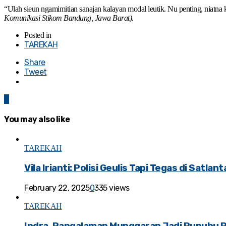
“Ulah sieun ngamimitian sanajan kalayan modal leutik. Nu penting, niatna 
Komunikasi Stikom Bandung, Jawa Barat).
Posted in
TAREKAH
Share
Tweet
0
You may also like
TAREKAH
Vila Irianti: Polisi Geulis Tapi Tegas di Satlan
February 22, 2025
0
335 views
TAREKAH
Indra, Pangalaman Munggaran Jadi Pupuhu 