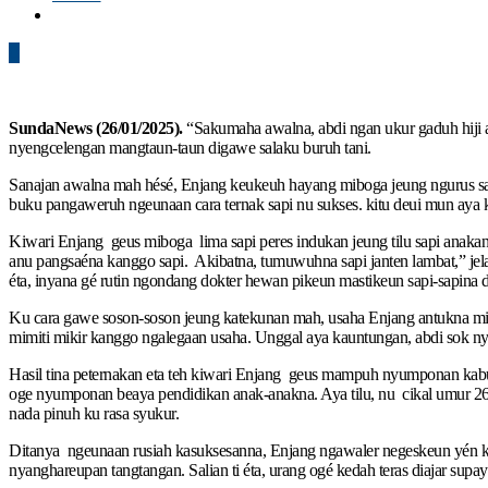
0
SundaNews (26/01/2025).
“Sakumaha awalna, abdi ngan ukur gaduh hiji
nyengcelengan mangtaun-taun digawe salaku buruh tani.
Sanajan awalna mah hésé, Enjang keukeuh hayang miboga jeung ngurus sap
buku pangaweruh ngeunaan cara ternak sapi nu sukses. kitu deui mun aya k
Kiwari Enjang geus miboga lima sapi peres indukan jeung tilu sapi anaka
anu pangsaéna kanggo sapi. Akibatna, tumuwuhna sapi janten lambat,” jela
éta, inyana gé rutin ngondang dokter hewan pikeun mastikeun sapi-sapina d
Ku cara gawe soson-soson jeung katekunan mah, usaha Enjang antukna mimi
mimiti mikir kanggo ngalegaan usaha. Unggal aya kauntungan, abdi sok ny
Hasil tina peternakan eta teh kiwari Enjang geus mampuh nyumponan kabu
oge nyumponan beaya pendidikan anak-anakna. Aya tilu, nu cikal umur 26 t
nada pinuh ku rasa syukur.
Ditanya ngeunaan rusiah kasuksesanna, Enjang ngawaler negeskeun yén ko
nyanghareupan tangtangan. Salian ti éta, urang ogé kedah teras diajar supay