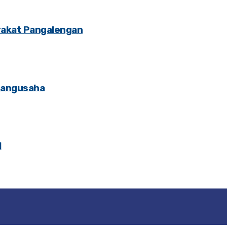
rakat Pangalengan
Pangusaha
l