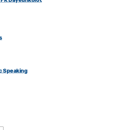
s
ic Speaking