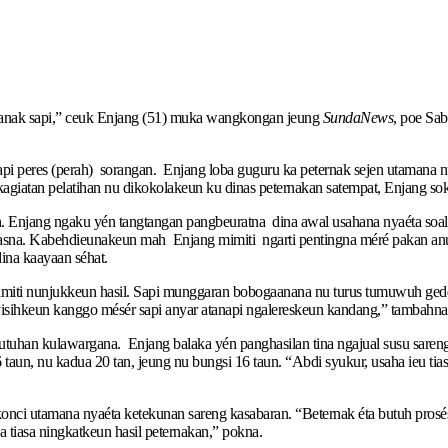
 anak sapi,” ceuk Enjang (51) muka wangkongan jeung
SundaNews
, poe Sab
i peres (perah) sorangan. Enjang loba guguru ka peternak sejen utamana 
agiatan pelatihan nu dikokolakeun ku dinas peternakan satempat, Enjang so
n. Enjang ngaku yén tangtangan pangbeuratna dina awal usahana nyaéta soal
sna. Kabehdieunakeun mah Enjang mimiti ngarti pentingna méré pakan anu ngan
ina kaayaan séhat.
ti nunjukkeun hasil. Sapi munggaran bobogaanana nu turus tumuwuh gede ahi
isihkeun kanggo mésér sapi anyar atanapi ngalereskeun kandang,” tambahna
tuhan kulawargana. Enjang balaka yén panghasilan tina ngajual susu sare
aun, nu kadua 20 tan, jeung nu bungsi 16 taun. “Abdi syukur, usaha ieu tia
nci utamana nyaéta ketekunan sareng kasabaran. “Beternak éta butuh prosé
a tiasa ningkatkeun hasil peternakan,” pokna.