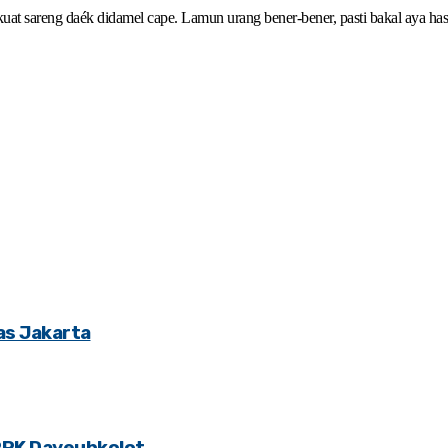
kuat sareng daék didamel cape. Lamun urang bener-bener, pasti bakal aya ha
tas Jakarta
PPK Dayeuhkolot