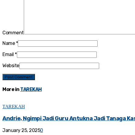
Comment
Name
*
Email
*
Website
More in
TAREKAH
TAREKAH
Andrie, Ngimpi Jadi Guru Antukna Jadi Tanaga Ka
January 25, 2025
0