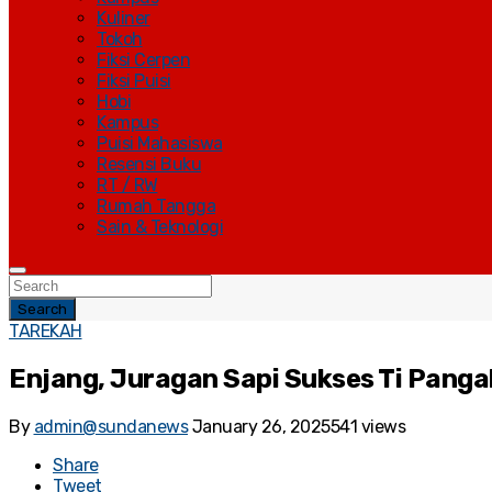
Kuliner
Tokoh
Fiksi Cerpen
Fiksi Puisi
Hobi
Kampus
Puisi Mahasiswa
Resensi Buku
RT / RW
Rumah Tangga
Sain & Teknologi
Search
TAREKAH
Enjang, Juragan Sapi Sukses Ti Pang
By
admin@sundanews
January 26, 2025
541 views
Share
Tweet