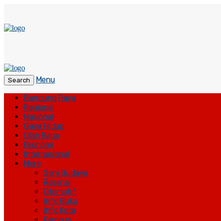
Menu
Search
Bandung Raya
Regional
Nasional
Gaya Hidup
Olah Raga
Ekonomi
Internasional
More
Seni Budaya
Resensi
Otomotif
Info Buku
Info Kota
Kampus