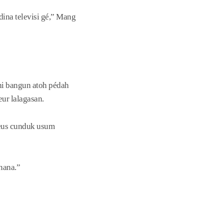
ina televisi gé,” Mang
i bangun atoh pédah
ur lalagasan.
geus cunduk usum
nana.”