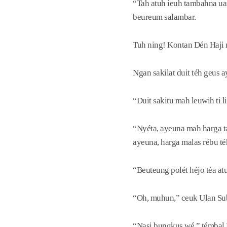
“Tah atuh ieuh tambahna uan
beureum salambar.
Tuh ning! Kontan Dén Haji
Ngan sakilat duit téh geus
“Duit sakitu mah leuwih ti 
“Nyéta, ayeuna mah harga t
ayeuna, harga malas rébu t
“Beuteung polét héjo téa at
“Oh, muhun,” ceuk Ulan Su
“Nasi bungkus wé,” témbal