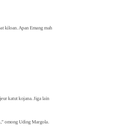
pat kiloan. Apan Emang mah
ur katut kojana. Jiga lain
a,” omong Uding Margola.