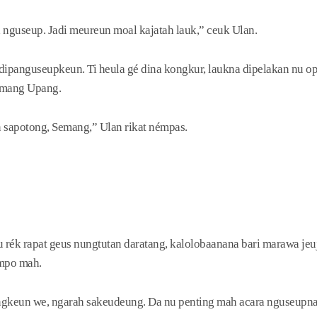
 nguseup. Jadi meureun moal kajatah lauk,” ceuk Ulan.
ipanguseupkeun. Ti heula gé dina kongkur, laukna dipelakan nu o
 mang Upang.
sapotong, Semang,” Ulan rikat némpas.
u rék rapat geus nungtutan daratang, kalolobaanana bari marawa jeuje
empo mah.
gkeun we, ngarah sakeudeung. Da nu penting mah acara nguseupn