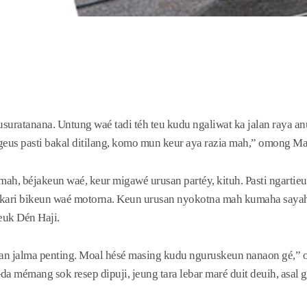
suratanana. Untung waé tadi téh teu kudu ngaliwat ka jalan raya an
eus pasti bakal ditilang, komo mun keur aya razia mah,” omong M
 mah, béjakeun waé, keur migawé urusan partéy, kituh. Pasti ngartieu
 kari bikeun waé motorna. Keun urusan nyokotna mah kumaha sayah
uk Dén Haji.
han jalma penting. Moal hésé masing kudu nguruskeun nanaon gé,”
 mémang sok resep dipuji, jeung tara lebar maré duit deuih, asal g