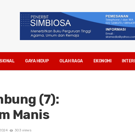
SIONAL
GAYA HIDUP
OLAH RAGA
EKONOMI
INTER
bung (7):
am Manis
 2024
303 views