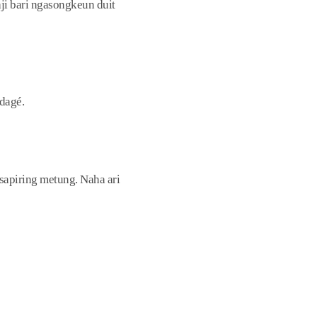
ji bari ngasongkeun duit
dagé.
sapiring metung. Naha ari