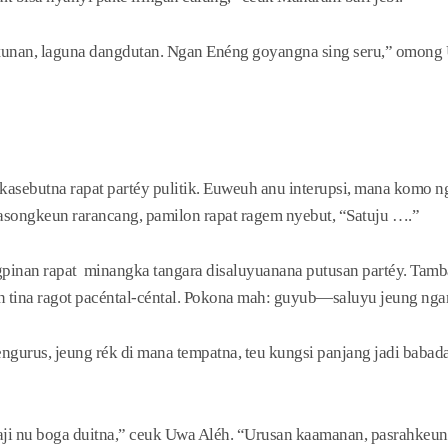
tunan, laguna dangdutan. Ngan Enéng goyangna sing seru,” omong
n kasebutna rapat partéy pulitik. Euweuh anu interupsi, mana komo
asongkeun rarancang, pamilon rapat ragem nyebut, “Satuju ….”
ngpinan rapat minangka tangara disaluyuanana putusan partéy. Tam
un tina ragot pacéntal-céntal. Pokona mah: guyub—saluyu jeung nga
ngurus, jeung rék di mana tempatna, teu kungsi panjang jadi babad
ji nu boga duitna,” ceuk Uwa Aléh. “Urusan kaamanan, pasrahkeun