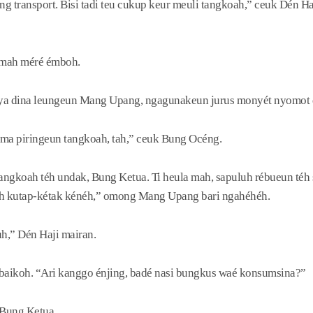
g transport. Bisi tadi teu cukup keur meuli tangkoah,” ceuk Dén Ha
 mah méré émboh.
 aya dina leungeun Mang Upang, ngagunakeun jurus monyét nyomot 
lima piringeun tangkoah, tah,” ceuk Bung Océng.
angkoah téh undak, Bung Ketua. Ti heula mah, sapuluh rébueun téh 
éh kutap-kétak kénéh,” omong Mang Upang bari ngahéhéh.
uh,” Dén Haji mairan.
baikoh. “Ari kanggo énjing, badé nasi bungkus waé konsumsina?”
 Bung Ketua.