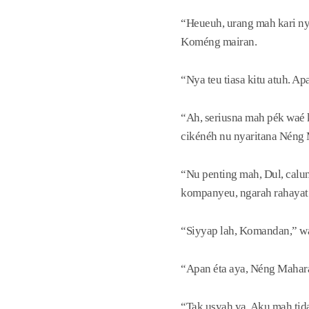
“Heueuh, urang mah kari nye
Koméng mairan.
“Nya teu tiasa kitu atuh. Ap
“Ah, seriusna mah pék waé
cikénéh nu nyaritana Néng 
“Nu penting mah, Dul, calu
kompanyeu, ngarah rahayat 
“Siyyap lah, Komandan,” wa
“Apan éta aya, Néng Mahara
“Tak usyah ya. Aku mah tida