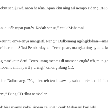
but satuju wé, naon héséna. Apan kitu ning ari nempo sidang DPR d
an ieu téh rapat partéy. Kedah serius,” ceuk Maharani.
 keur nu enya-enya mangarti, Néng,” Dulkonang ngéngklokan—man
Maharani ti Séksi Pemberdayaan Perempuan, mangkaning ayeuna ke
ng ramékeun deui. Terus urang mentas di mamana engké téh, mun 
loba nu milih partéy urang,” omong Bung CD.
lon Dulkonang. “Ngan ieu téh teu kasawang saha nu rék jadi bidua
ni,” Bung CD rikat nembalan.
k bisa nyanyi paké iringan calung,” ceuk Maharani bari jebi.