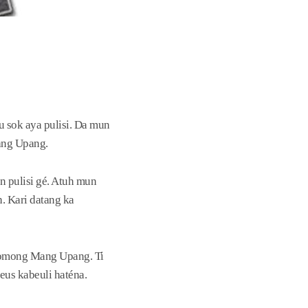
u sok aya pulisi. Da mun
ang Upang.
n pulisi gé. Atuh mun
. Kari datang ka
 omong Mang Upang. Ti
eus kabeuli haténa.