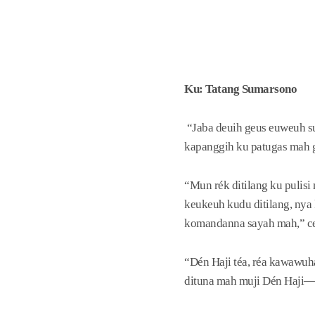
Ku: Tatang Sumarsono
“Jaba deuih geus euweuh su
kapanggih ku patugas mah g
“Mun rék ditilang ku pulisi
keukeuh kudu ditilang, nya
komandanna sayah mah,” ce
“Dén Haji téa, réa kawawu
dituna mah muji Dén Haji—da