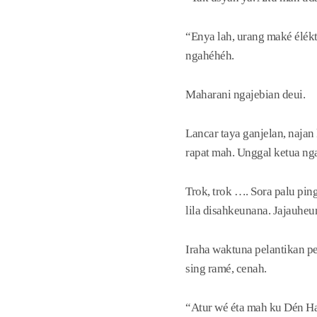
“Enya lah, urang maké élék
ngahéhéh.
Maharani ngajebian deui.
Lancar taya ganjelan, naja
rapat mah. Unggal ketua ng
Trok, trok …. Sora palu pi
lila disahkeunana. Jajauhe
Iraha waktuna pelantikan pe
sing ramé, cenah.
“Atur wé éta mah ku Dén Ha