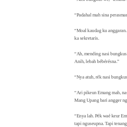
“Padahal mah sina perasma
“Moal kaudag ku anggaran.
ka sekretaris.
“Ah, mending nasi bungkus
Anih, lebah bébérésna.”
“Nya atuh, rék nasi bungku
“Ari pikeun Emang mah, nas
Mang Upang bari angger ng
“Enya lah. Pék waé keur Em
tapi nguseupna. Tapi tenang,