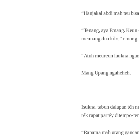
“Hanjakal abdi mah teu bisa
“Tenang, aya Emang. Keun d
meunang dua kilo,” omong
“Atuh meureun laukna ngan 
Mang Upang ngahéhéh.
Isukna, tabuh dalapan téh n
rék rapat partéy ditempo-t
“Rapatna mah urang gancan