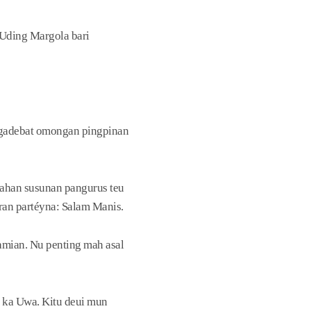
 Uding Margola bari
 ngadebat omongan pingpinan
bahan susunan pangurus teu
ran partéyna: Salam Manis.
amian. Nu penting mah asal
 ka Uwa. Kitu deui mun