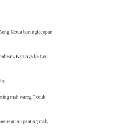
Bung Ketua bari ngiceupan
baheun. Karunya ka Ceu
aji.
nting mah wareg,” ceuk
 meureun nu penting mah,