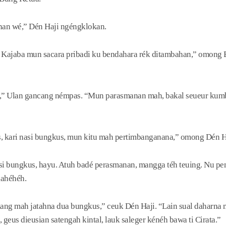
nan wé,” Dén Haji ngéngklokan.
 Kajaba mun sacara pribadi ku bendahara rék ditambahan,” omong 
,” Ulan gancang némpas. “Mun parasmanan mah, bakal seueur kum
s, kari nasi bungkus, mun kitu mah pertimbanganana,” omong Dén H
i bungkus, hayu. Atuh badé perasmanan, mangga téh teuing. Nu pe
ahéhéh.
ang mah jatahna dua bungkus,” ceuk Dén Haji. “Lain sual daharna
 geus dieusian satengah kintal, lauk saleger kénéh bawa ti Cirata.”