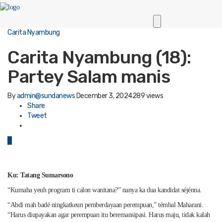
Carita Nyambung
Carita Nyambung (18):
Partey Salam manis
By
admin@sundanews
December 3, 2024
289 views
Share
Tweet
0
Ku: Tatang Sumarsono
“Kumaha yeuh program ti calon wanitana?” nanya ka dua kandidat séjénna.
“Abdi mah badé ningkatkeun pemberdayaan perempuan,” témbal Maharani.
“Harus diupayakan agar perempuan itu beremansipasi. Harus maju, tidak kalah