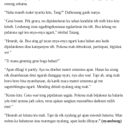
omong sobatna.
“Naha manéh maké nyarita kitu, Tang?” Dulkonang gasik nanya.
“Geus bosen. Pék geura, nu dipidatokeun ku saban kandidat téh méh kitu-kitu
kénéh. Leuheung mun ngadéngékeunana ngalartieun éta téh. Boa kétang nu
pidatona ogé teu enya-enya ngarti,” témbal Tatang.
“Heueuh, da. Boa uing gé tacan enya-enya ngarti kana bahan anu kudu
dipidatokeun dina kampanyeu téh. Pokona mah démokrasi, partisipasi, législasi
wé.”
“Ti mana geuning geus boga bahan?”
“Apan dibagi ti partéy. Aya nu disebut materi umumna apan. Hanas ku urang
rék disambaraan deui ngarah dianggap nyari, nya alus waé. Tapi ah, uing mah
boro-boro bisa nyambaraan, da karék maca materi umumna gé teu
sagemblengna ngarti. Mending dititah nyalung uing mah.”
“Komo kitu. Geus waé tong pipidatoan sagala. Pokona mah béjakeun ka balaréa
yén énté ayeuna jadi calon, terus ajakan sangkan maranéhna daékeun milih
énté.”
“Heueuh ari kituna téa mah. Tapi da rék nyalung gé apan euweuh baturna. Mun
ménta ka babaturan sina marengan nyalung, apan kudu dibayar
.”
(nyambung)