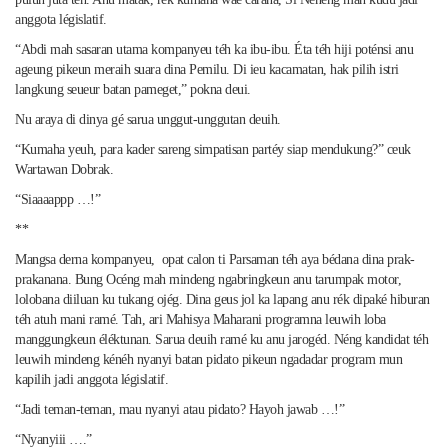
anggota législatif.
“Abdi mah sasaran utama kompanyeu téh ka ibu-ibu. Éta téh hiji poténsi anu
ageung pikeun meraih suara dina Pemilu. Di ieu kacamatan, hak pilih istri
langkung seueur batan pameget,” pokna deui.
Nu araya di dinya gé sarua unggut-unggutan deuih.
“Kumaha yeuh, para kader sareng simpatisan partéy siap mendukung?” ceuk
Wartawan Dobrak.
“Siaaaappp …!”
**
Mangsa derna kompanyeu, opat calon ti Parsaman téh aya bédana dina prak-
prakanana. Bung Océng mah mindeng ngabringkeun anu tarumpak motor,
lolobana diiluan ku tukang ojég. Dina geus jol ka lapang anu rék dipaké hiburan
téh atuh mani ramé. Tah, ari Mahisya Maharani programna leuwih loba
manggungkeun éléktunan. Sarua deuih ramé ku anu jarogéd. Néng kandidat téh
leuwih mindeng kénéh nyanyi batan pidato pikeun ngadadar program mun
kapilih jadi anggota législatif.
“Jadi teman-teman, mau nyanyi atau pidato? Hayoh jawab …!”
“Nyanyiii ….”