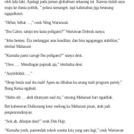
oleh laki-laki. Apalagi pada jaman globalisasi sekarang ini. Karena itulah saya
maju ke dunia politik, ” pokna sumanget, tapi kalimahna jiga beunang
ngapalkeun.
“Hébat, hébat …,” ceuk Néng Wartawati.
“Ibu Calon, satuju teu kana poligami?” Wartawan Dobrak nanya.
“Jelas henteu. Éta melanggar asas keadilan, dan bisa ngaganggu stabilitas,”
témbal Maharani.
“Kumaha pami carogé Ibu poligami?” nanya deui.
“Ouw …. Mendingan papisah aja,” témbalna deui.
“Asyiiiikkkk ….”
“Heup heula sual éta mah! Apan nu dibahas ku urang mah program partéy,”
Bung Ketua ngahuit.
“Habis sih … abdi ditanyain sual itu,” omong Maharani bari ngadilak.
Bet kabeneran Dulkonang keur melong ka Maharani pisan, atuh jadi
peupeureudeuyan.
“Sok ah, dilanjut deui!” ceuk Dén Haji.
“Kumaha yeuh, pamendak tokoh wanita kita yang satu lagi,” ceuk Wartawan