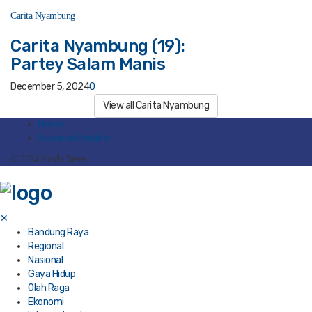
Carita Nyambung
Carita Nyambung (19):
Partey Salam Manis
December 5, 2024
0
View all Carita Nyambung
Home
Susunan Redaksi
© 2024 Sunda News
✕
Bandung Raya
Regional
Nasional
Gaya Hidup
Olah Raga
Ekonomi