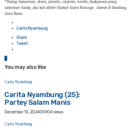
*Tatang Sumarsono, dosen, jurnalis, carponis, novelis, budayawan jeung
sastrawan Sunda, dua kali dileler Hadiah Sastra Rancage, dumuk di Bandung,
Jawa Barat.
Posted
in
Carita Nyambung
Share
Tweet
0
You may also like
Carita Nyambung
Carita Nyambung (25):
Partey Salam Manis
December 13, 2024
0
5904 views
Carita Nyambung