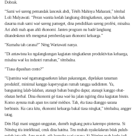
Dobrak.
“Sami wé sareng pemandak lanceuk abdi, Tétéh Mahisya Maharani,” témbal
Loli Mulyawati. “Peran wanita kedah langkung ditingkatkeun, apan hak-hak
dasarna mah sami waé sareng pameget, dina pendidikan sareng profési, misalna.
Ari abdi mah apan ahli ékonomi. Janten program nu badé langkung
ditandeskeun téh mengenai pemberdayaan ékonomi keluarga.”
“Kumaha tah carana?” Néng Wartawati nanya.
“Di antawisna ku ngalangkungan kagiatan ningkatkeun produktivitas keluarga,
misalna waé ku industri rumahan,” témbalna.
“Tiasa dipasihan conto?”
“Upamina waé ngamangpaatkeun lahan pakarangan, dipelakan tanaman
produktif, minimal kanggo kaperyogian rumah tangga sadidinten. Ya,
bangsaning lalab-lalaban, atanapi bahan bungbu dapur, atanapi kanggo obat-
obatan herbal. Dina ékonomi gé tiasa waé ku jalan ngiring dina kagiatan bisnis.
Komo ayeuna mah apan tos ramé médsos. Tah, éta tiasa dianggo sarana
berbisnis. Ku cara kitu, ékonomi keluarga bakal tiasa ningkat,” témbalna, angger
tatag.
Dén Haji mani unggut-unggutan, duméh ingkang putra katempo pinterna. Si
Nénéng téa inteléktual, ceuk dina haténa. Teu mubah nyakolakeun béak puluh-
puluh juta téh. Anu matak, rék kumaha waé carana, Si Nénéng mah kudu jadi