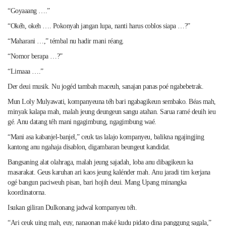
“Goyaaang ….”
“Okéh, okeh …. Pokonyah jangan lupa, nanti harus coblos siapa …?”
“Maharani …,” témbal nu hadir mani réang.
“Nomor berapa …?”
“Limaaa ….”
Der deui musik. Nu jogéd tambah maceuh, sanajan panas poé ngabebetrak.
Mun Loly Mulyawati, kompanyeuna téh bari ngabagikeun sembako. Béas mah,
minyak kalapa mah, malah jeung deungeun sangu atahan. Sarua ramé deuih ieu
gé. Anu datang téh mani ngagimbung, ngagimbung waé.
“Mani asa kabanjel-banjel,” ceuk tas lalajo kompanyeu, balikna ngajingjing
kantong anu ngahaja disablon, digambaran beungeut kandidat.
Bangsaning alat olahraga, malah jeung sajadah, loba anu dibagikeun ka
masarakat. Geus karuhan ari kaos jeung kalénder mah. Anu jaradi tim kerjana
ogé bangun paciweuh pisan, bari hojih deui. Mang Upang minangka
koordinatorna.
Isukan giliran Dulkonang jadwal kompanyeu téh.
“Ari ceuk uing mah, euy, nanaonan maké kudu pidato dina panggung sagala,”