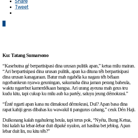
Share
Tweet
0
Ku: Tatang Sumarsono
“Kasebutna gé berpartisipasi dina urusan pulitik apan,” ketua milu mairan.
“Ari berpartisipasi dina urusan pulitik, apan ka dituna téh berpartisipasi
dina urusan kanagaraan. Batur mah ngabéla ka nagara téh bélaan
ngorbankeun nyawa geuningan, sakumaha dina jaman perang baheula,
waktu ngarebut kamerdékaan bangsa. Ari urang ayeuna mah geus teu
kudu kitu, tapi cukup ku milu aub ka partéy, saluyu jeung démokrasi.”
“Énté ngarti apan kana nu dimaksud démokrasi, Dul? Apan basa dina
rapat kahiji geus dibahas ku wawakil ti pangurus cabang,” ceuk Dén Haji.
Dulkonang kalah ngahuleng heula, tapi terus pok, “Nyéta, Bung Ketua,
bisi kalah ka lebar-lebar duit dipaké nyalon, ari hasilna bet jeblog. Apan
lebar duit lin, nu kitu téh?”