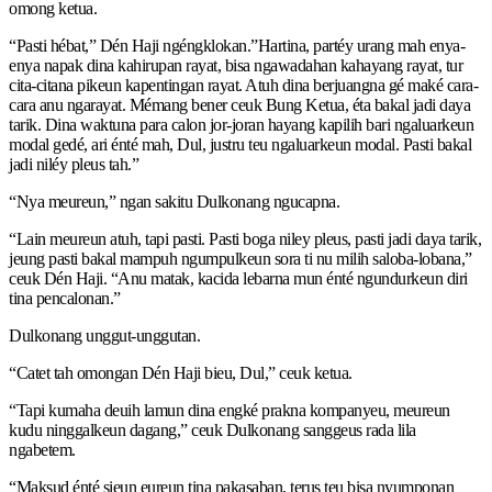
omong ketua.
“Pasti hébat,” Dén Haji ngéngklokan.”Hartina, partéy urang mah enya-
enya napak dina kahirupan rayat, bisa ngawadahan kahayang rayat, tur
cita-citana pikeun kapentingan rayat. Atuh dina berjuangna gé maké cara-
cara anu ngarayat. Mémang bener ceuk Bung Ketua, éta bakal jadi daya
tarik. Dina waktuna para calon jor-joran hayang kapilih bari ngaluarkeun
modal gedé, ari énté mah, Dul, justru teu ngaluarkeun modal. Pasti bakal
jadi niléy pleus tah.”
“Nya meureun,” ngan sakitu Dulkonang ngucapna.
“Lain meureun atuh, tapi pasti. Pasti boga niley pleus, pasti jadi daya tarik,
jeung pasti bakal mampuh ngumpulkeun sora ti nu milih saloba-lobana,”
ceuk Dén Haji. “Anu matak, kacida lebarna mun énté ngundurkeun diri
tina pencalonan.”
Dulkonang unggut-unggutan.
“Catet tah omongan Dén Haji bieu, Dul,” ceuk ketua.
“Tapi kumaha deuih lamun dina engké prakna kompanyeu, meureun
kudu ninggalkeun dagang,” ceuk Dulkonang sanggeus rada lila
ngabetem.
“Maksud énté sieun eureun tina pakasaban, terus teu bisa nyumponan