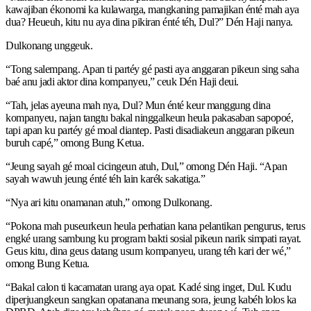
kawajiban ékonomi ka kulawarga, mangkaning pamajikan énté mah aya
dua? Heueuh, kitu nu aya dina pikiran énté téh, Dul?” Dén Haji nanya.
Dulkonang unggeuk.
“Tong salempang. Apan ti partéy gé pasti aya anggaran pikeun sing saha
baé anu jadi aktor dina kompanyeu,” ceuk Dén Haji deui.
“Tah, jelas ayeuna mah nya, Dul? Mun énté keur manggung dina
kompanyeu, najan tangtu bakal ninggalkeun heula pakasaban sapopoé,
tapi apan ku partéy gé moal diantep. Pasti disadiakeun anggaran pikeun
buruh capé,” omong Bung Ketua.
“Jeung sayah gé moal cicingeun atuh, Dul,” omong Dén Haji. “Apan
sayah wawuh jeung énté téh lain karék sakatiga.”
“Nya ari kitu onamanan atuh,” omong Dulkonang.
“Pokona mah puseurkeun heula perhatian kana pelantikan pengurus, terus
engké urang sambung ku program bakti sosial pikeun narik simpati rayat.
Geus kitu, dina geus datang usum kompanyeu, urang téh kari der wé,”
omong Bung Ketua.
“Bakal calon ti kacamatan urang aya opat. Kadé sing inget, Dul. Kudu
diperjuangkeun sangkan opatanana meunang sora, jeung kabéh lolos ka