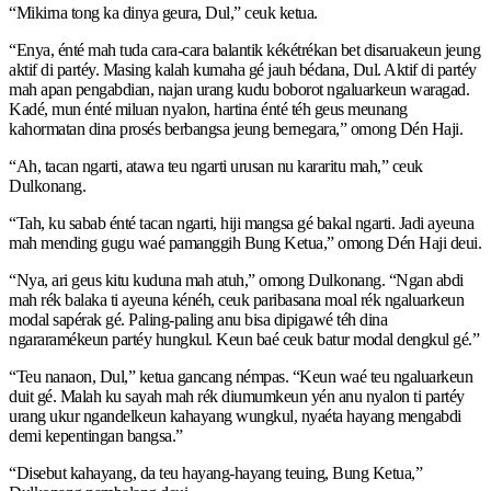
“Mikirna tong ka dinya geura, Dul,” ceuk ketua.
“Enya, énté mah tuda cara-cara balantik kékétrékan bet disaruakeun jeung
aktif di partéy. Masing kalah kumaha gé jauh bédana, Dul. Aktif di partéy
mah apan pengabdian, najan urang kudu boborot ngaluarkeun waragad.
Kadé, mun énté miluan nyalon, hartina énté téh geus meunang
kahormatan dina prosés berbangsa jeung bernegara,” omong Dén Haji.
“Ah, tacan ngarti, atawa teu ngarti urusan nu kararitu mah,” ceuk
Dulkonang.
“Tah, ku sabab énté tacan ngarti, hiji mangsa gé bakal ngarti. Jadi ayeuna
mah mending gugu waé pamanggih Bung Ketua,” omong Dén Haji deui.
“Nya, ari geus kitu kuduna mah atuh,” omong Dulkonang. “Ngan abdi
mah rék balaka ti ayeuna kénéh, ceuk paribasana moal rék ngaluarkeun
modal sapérak gé. Paling-paling anu bisa dipigawé téh dina
ngararamékeun partéy hungkul. Keun baé ceuk batur modal dengkul gé.”
“Teu nanaon, Dul,” ketua gancang némpas. “Keun waé teu ngaluarkeun
duit gé. Malah ku sayah mah rék diumumkeun yén anu nyalon ti partéy
urang ukur ngandelkeun kahayang wungkul, nyaéta hayang mengabdi
demi kepentingan bangsa.”
“Disebut kahayang, da teu hayang-hayang teuing, Bung Ketua,”