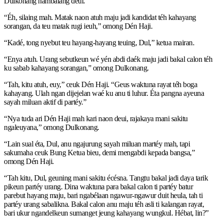
Dulkonang nambalang deui.
“Éh, silaing mah. Matak naon atuh maju jadi kandidat téh kahayang
sorangan, da teu matak rugi ieuh,” omong Dén Haji.
“Kadé, tong nyebut teu hayang-hayang teuing, Dul,” ketua mairan.
“Enya atuh. Urang sebutkeun wé yén abdi daék maju jadi bakal calon téh
ku sabab kahayang sorangan,” omong Dulkonang.
“Tah, kitu atuh, euy,” ceuk Dén Haji. “Geus waktuna rayat téh boga
kahayang. Ulah ngan dijejelan waé ku anu ti luhur. Éta pangna ayeuna
sayah miluan aktif di partéy.”
“Nya tuda ari Dén Haji mah kari naon deui, rajakaya mani sakitu
ngaleuyana,” omong Dulkonang.
“Lain sual éta, Dul, anu ngajurung sayah miluan martéy mah, tapi
sakumaha ceuk Bung Ketua bieu, demi mengabdi kepada bangsa,”
omong Dén Haji.
“Tah kitu, Dul, geuning mani sakitu écésna. Tangtu bakal jadi daya tarik
pikeun partéy urang. Dina waktuna para bakal calon ti partéy batur
parebut hayang maju, bari ngabélaan ngawur-ngawur duit heula, tah ti
partéy urang sabalikna. Bakal calon anu maju téh asli ti kalangan rayat,
bari ukur ngandelkeun sumanget jeung kahayang wungkul. Hébat, lin?”