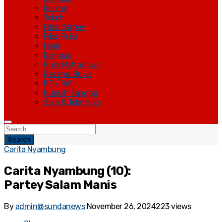
Kuliner
Tokoh
Fiksi Cerpen
Fiksi Puisi
Hobi
Kampus
Puisi Mahasiswa
Resensi Buku
RT / RW
Rumah Tangga
Sain & Teknologi
Search
Carita Nyambung
Carita Nyambung (10):
Partey Salam Manis
By
admin@sundanews
November 26, 2024
223 views