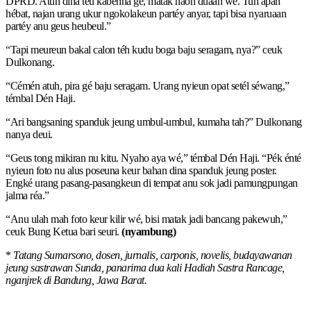
DPRD. Atuh dina teu kabéhna gé, matak naon duaan wé. Tuh apan
hébat, najan urang ukur ngokolakeun partéy anyar, tapi bisa nyaruaan
partéy anu geus heubeul.”
“Tapi meureun bakal calon téh kudu boga baju seragam, nya?” ceuk
Dulkonang.
“Cémén atuh, pira gé baju seragam. Urang nyieun opat setél séwang,”
témbal Dén Haji.
“Ari bangsaning spanduk jeung umbul-umbul, kumaha tah?” Dulkonang
nanya deui.
“Geus tong mikiran nu kitu. Nyaho aya wé,” témbal Dén Haji. “Pék énté
nyieun foto nu alus poseuna keur bahan dina spanduk jeung poster.
Engké urang pasang-pasangkeun di tempat anu sok jadi pamungpungan
jalma réa.”
“Anu ulah mah foto keur kilir wé, bisi matak jadi bancang pakewuh,”
ceuk Bung Ketua bari seuri.
(nyambung)
*
Tatang Sumarsono, dosen, jurnalis, carponis, novelis, budayawanan
jeung sastrawan Sunda, panarima dua kali Hadiah Sastra Rancage,
nganjrek di Bandung, Jawa Barat.