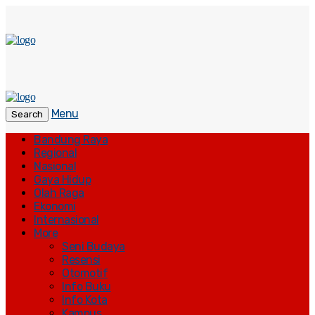
Menu
Search
Bandung Raya
Regional
Nasional
Gaya Hidup
Olah Raga
Ekonomi
Internasional
More
Seni Budaya
Resensi
Otomotif
Info Buku
Info Kota
Kampus