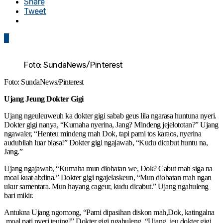
Share
Tweet
0
Foto: SundaNews/Pinterest
Foto: SundaNews/Pinterest
Ujang Jeung Dokter Gigi
Ujang ngeuleuweuh ka dokter gigi sabab geus lila ngarasa huntuna nyeri.
Dokter gigi nanya, “Kumaha nyerina, Jang? Mindeng jejelototan?” Ujang
ngawaler, “Henteu mindeng mah Dok, tapi pami tos karaos, nyerina
audubilah luar biasa!” Dokter gigi ngajawab, “Kudu dicabut huntu na,
Jang.”
Ujang ngajawab, “Kumaha mun diobatan we, Dok? Cabut mah siga na
moal kuat abdina.” Dokter gigi ngajelaskeun, “Mun diobatan mah ngan
ukur samentara. Mun hayang cageur, kudu dicabut.” Ujang ngahuleng
bari mikir.
Antukna Ujang ngomong, “Pami dipasihan diskon mah,Dok, katingalna
moal pati nyeri teuing!” Dokter gigi ngahuleng, “Ujang, ieu dokter gigi,