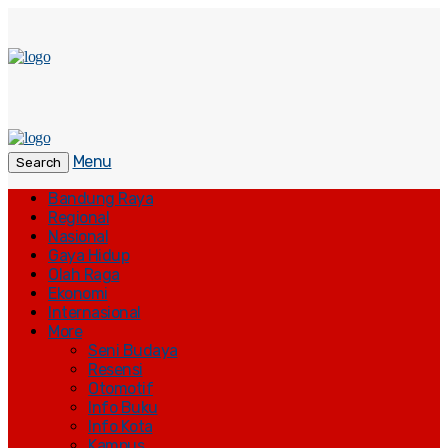
Menu
Search
Bandung Raya
Regional
Nasional
Gaya Hidup
Olah Raga
Ekonomi
Internasional
More
Seni Budaya
Resensi
Otomotif
Info Buku
Info Kota
Kampus