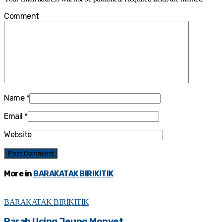
Comment
Name
*
Email
*
Website
More in
BARAKATAK BIRIKITIK
BARAKATAK BIRIKITIK
Parab Ucing Jeung Monyet