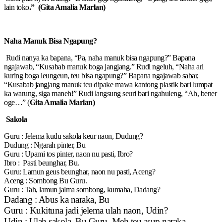
lain toko
.” (Gita Amalia Marlan)
Naha Manuk Bisa Ngapung?
Rudi nanya ka bapana, “Pa, naha manuk bisa ngapung?” Bapana
ngajawab, “Kusabab manuk boga jangjang.” Rudi ngeluh, “Naha ari
kuring boga leungeun, teu bisa ngapung?” Bapana ngajawab sabar,
“Kusabab jangjang manuk teu dipake mawa kantong plastik bari lumpat
ka warung, siga maneh!” Rudi langsung seuri bari ngahuleng, “Ah, bener
oge…” (
Gita Amalia Marlan)
Sakola
Guru : Jelema kudu sakola keur naon, Dudung?
Dudung : Ngarah pinter, Bu
Guru : Upami tos pinter, naon nu pasti, Ibro?
Ibro : Pasti beunghar, Bu.
Guru: Lamun geus beunghar, naon nu pasti, Aceng?
Aceng : Sombong Bu Guru.
Guru : Tah, lamun jalma sombong, kumaha, Dadang?
Dadang : Abus ka naraka, Bu
Guru : Kukituna jadi jelema ulah naon, Udin?
Udin : Ulah sakola, Bu Guru. Meh teu asup naraka.