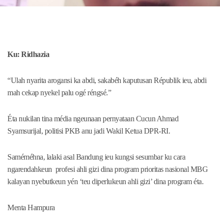
Ku: Ridhazia
“Ulah nyarita arogansi ka abdi, sakabéh kaputusan Républik ieu, abdi
mah cekap nyekel palu ogé réngsé.”
Éta nukilan tina média ngeunaan pernyataan Cucun Ahmad
Syamsurijal, politisi PKB anu jadi Wakil Ketua DPR-RI.
Saméméhna, lalaki asal Bandung ieu kungsi sesumbar ku cara
ngarendahkeun profesi ahli gizi dina program prioritas nasional MBG
kalayan nyebutkeun yén ‘teu diperlukeun ahli gizi’ dina program éta.
Menta Hampura