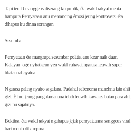
Tapi teu lila sanggeus diserang ku publik, éta wakil rakyat menta
hampura Pernyataan anu memancing émosi jeung kontroversi éta
dihapus ku dirina sorangan.
Sesumbar
Pernyataan éta mangrupa sesumbar politisi anu keur naik daun.
Kalayan ogé nyiratkeun yén wakil rahayat ngarasa leuwih super
tibatan rahayatna.
Ngarasa paling nyaho sagalana. Padahal sabenerna manehna lain ahli
gizi. Élmu jeung pangalamanana tebih leuwih kawates batan para ahli
gizi nu sajatinya.
Buktina, éta wakil rakyat ngahapus jejak pernyataanna sanggeus viral
bari menta dihampura.