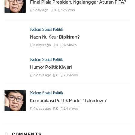
Final Piala Presiden, Ngalanggar Aturan FIFA?
1 day ago
0
19 views
Kolom Sosial Politik
Naon Nu Keur Dipikiran?
2 days ago
0
17 views
Kolom Sosial Politik
Humor Politik Kiwari
3 days ago
0
70 views
Kolom Sosial Politik
Komunikasi Pulitik Model “Takedown”
4 days ago
0
24 views
COMMENTS