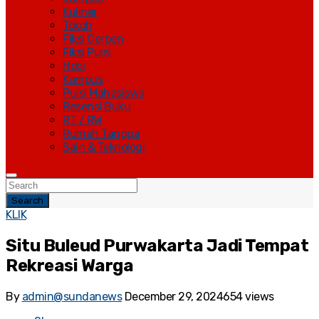
Kuliner
Tokoh
Fiksi Cerpen
Fiksi Puisi
Hobi
Kampus
Puisi Mahasiswa
Resensi Buku
RT / RW
Rumah Tangga
Sain & Teknologi
Search
KLIK
Situ Buleud Purwakarta Jadi Tempat
Rekreasi Warga
By
admin@sundanews
December 29, 2024
654 views