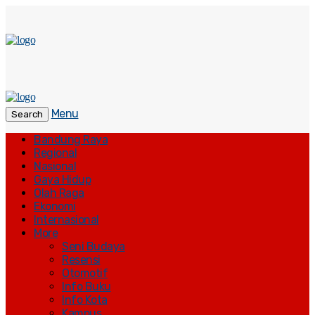
Menu
Search
Bandung Raya
Regional
Nasional
Gaya Hidup
Olah Raga
Ekonomi
Internasional
More
Seni Budaya
Resensi
Otomotif
Info Buku
Info Kota
Kampus