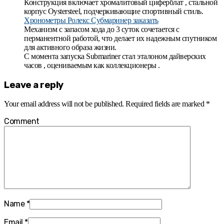
Конструкция включает хромалитовый циферблат , стальной
корпус Oystersteel, подчеркивающие спортивный стиль.
Хронометры Ролекс Субмаринер заказать
Механизм с запасом хода до 3 суток сочетается с
перманентной работой, что делает их надежным спутником
для активного образа жизни.
С момента запуска Submariner стал эталоном дайверских
часов , оцениваемым как коллекционеры .
Leave a reply
Your email address will not be published.
Required fields are marked
*
Comment
Name
*
Email
*