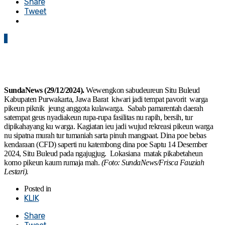
Share
Tweet
1
SundaNews (29/12/2024).
Wewengkon sabudeureun Situ Buleud
Kabupaten Purwakarta, Jawa Barat kiwari jadi tempat pavorit warga
pikeun piknik jeung anggota kulawarga. Sabab pamarentah daerah
satempat geus nyadiakeun rupa-rupa fasilitas nu rapih, bersih, tur
dipikahayang ku warga. Kagiatan ieu jadi wujud rekreasi pikeun warga
nu sipatna murah tur tumaniah sarta pinuh mangpaat. Dina poe bebas
kendaraan (CFD) saperti nu katembong dina poe Saptu 14 Desember
2024, Situ Buleud pada ngajugjug. Lokasiana matak pikabetaheun
komo pikeun kaum rumaja mah.
(Foto: SundaNews/Frisca Fauziah
Lestari).
Posted in
KLIK
Share