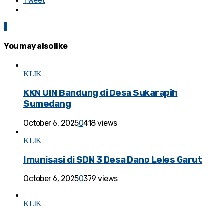
Tweet
1
You may also like
KLIK
KKN UIN Bandung di Desa Sukarapih
Sumedang
October 6, 2025
0
418 views
KLIK
Imunisasi di SDN 3 Desa Dano Leles Garut
October 6, 2025
0
379 views
KLIK