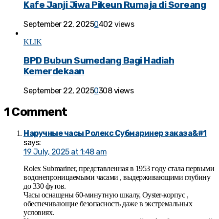
Kafe Janji Jiwa Pikeun Rumaja di Soreang
September 22, 2025
0
402 views
KLIK
BPD Bubun Sumedang Bagi Hadiah
Kemerdekaan
September 22, 2025
0
308 views
1 Comment
Наручные часы Ролекс Субмаринер заказа&#1
says:
19 July, 2025 at 1:48 am
Rolex Submariner, представленная в 1953 году стала первыми
водонепроницаемыми часами , выдерживающими глубину
до 330 футов.
Часы оснащены 60-минутную шкалу, Oyster-корпус ,
обеспечивающие безопасность даже в экстремальных
условиях.