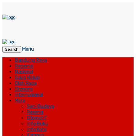
Menu
Search
Bandung Raya
Regional
Nasional
Gaya Hidup
Olah Raga
Ekonomi
Internasional
More
Seni Budaya
Resensi
Otomotif
Info Buku
Info Kota
Kampus