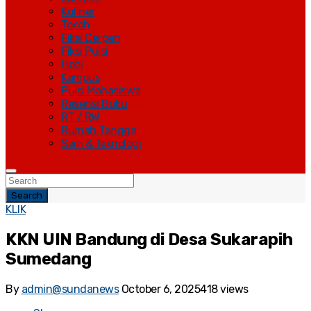
Kuliner
Tokoh
Fiksi Cerpen
Fiksi Puisi
Hobi
Kampus
Puisi Mahasiswa
Resensi Buku
RT / RW
Rumah Tangga
Sain & Teknologi
Search
KLIK
KKN UIN Bandung di Desa Sukarapih
Sumedang
By
admin@sundanews
October 6, 2025
418 views