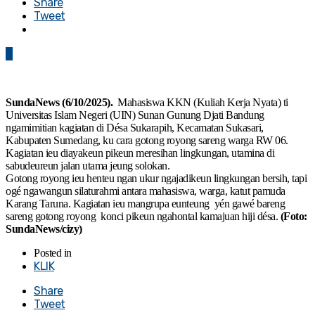
Share
Tweet
0
SundaNews (6/10/2025).
Mahasiswa KKN (Kuliah Kerja Nyata) ti
Universitas Islam Negeri (UIN) Sunan Gunung Djati Bandung
ngamimitian kagiatan di Désa Sukarapih, Kecamatan Sukasari,
Kabupaten Sumedang, ku cara gotong royong sareng warga RW 06.
Kagiatan ieu diayakeun pikeun meresihan lingkungan, utamina di
sabudeureun jalan utama jeung solokan.
Gotong royong ieu henteu ngan ukur ngajadikeun lingkungan bersih, tapi
ogé ngawangun silaturahmi antara mahasiswa, warga, katut pamuda
Karang Taruna. Kagiatan ieu mangrupa eunteung yén gawé bareng
sareng gotong royong konci pikeun ngahontal kamajuan hiji désa.
(Foto:
SundaNews/cizy)
Posted in
KLIK
Share
Tweet