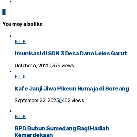
0
You may also like
KLIK
Imunisasi di SDN 3 Desa Dano Leles Garut
October 6, 2025
0
379 views
KLIK
Kafe Janji Jiwa Pikeun Rumaja di Soreang
September 22, 2025
0
402 views
KLIK
BPD Bubun Sumedang Bagi Hadiah
Kemerdekaan