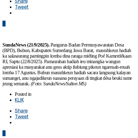
Share
Tweet
0
SundaNews (21/9/2025).
Pangurus Badan Permusyawaratan Desa
(BPD), Bubun, Kabupaten Sumedang Jawa Barat, masrahkeun hadiah
ka salasaurang pamingpin lomba dina raraga miéling Poé Kamerdékaan
RI, Saptu (22/8/2025). Pamasrahan hadiah ieu minangka wangun
apresiasi ka masyarakat anu geus aktip ilubiung pikeun ngareuah-reuah
lomba 17 Agustus. Bubun masrahkeun hadiah sacara langsung kalayan
sumanget, anu ngajadikeun suasana perayaan di tingkat désa beuki rame
jeung semarak.
(Foto: SundaNews/Sulton MS)
Posted in
KLIK
Share
Tweet
0