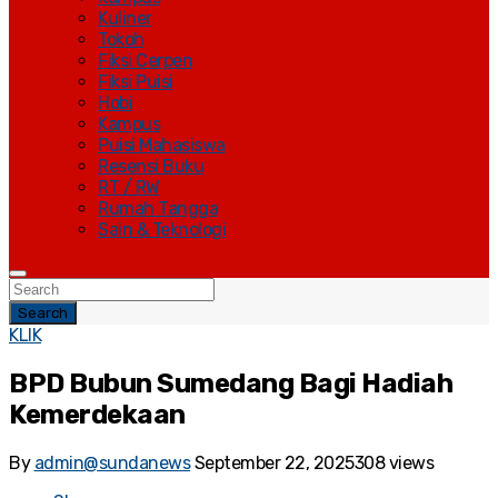
Kuliner
Tokoh
Fiksi Cerpen
Fiksi Puisi
Hobi
Kampus
Puisi Mahasiswa
Resensi Buku
RT / RW
Rumah Tangga
Sain & Teknologi
Search
KLIK
BPD Bubun Sumedang Bagi Hadiah
Kemerdekaan
By
admin@sundanews
September 22, 2025
308 views