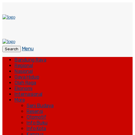
Menu
Search
Bandung Raya
Regional
Nasional
Gaya Hidup
Olah Raga
Ekonomi
Internasional
More
Seni Budaya
Resensi
Otomotif
Info Buku
Info Kota
Kampus