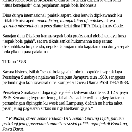
“situs bersejarah” dina perjalanan sepak bola Indonesia.
Dina dunya internasional, praktik saperti kieu leuwih dipikawanoh ku
istilah téknis saperti
match-fixing, manipulation of matches
, atawa
sporting misconduct
nu geus diatur ketat dina FIFA Disciplinary Code.
Sanajan dina léksikon kamus sepak bola profésional global teu aya frasa
“sepak bola gajah”, sacara téknis sanksi hukumanna tetep sarua:
diskualifikasi tim, denda, nepi ka larangan milu kagiatan dina dunya sepak
bola pikeun para palakuna.
Ti Taun 1988
Sacara historis, istilah “sepak bola gajah” mimiti populér ti saprak laga
Persebaya Surabaya ngalawan Persipura Jayapura taun 1988, sanggeus
pertandingan kontroversial dina kompetisi Divisi Utama PSSI 1987/1988.
Persebaya Surabaya diduga ngahaja éléh kalawan skor telak 0-12 supaya
PSIS Semarang tergusur. Jeung, istilah éta jadi leuwih lengkep lantaran
pertandingan dipingpin ku wasit asal Lampung, daérah nu harita raket
pisan jeung pagelaran sirkus nu ngalibetkeun gajah.*
* Ridhazia, dosen senior Fidkom UIN Sunan Gunung Djati, paniten
psikologi jeung pasualan komunikasi sosial pulitik, nganjrek di Bandung,
Jawa Barat.