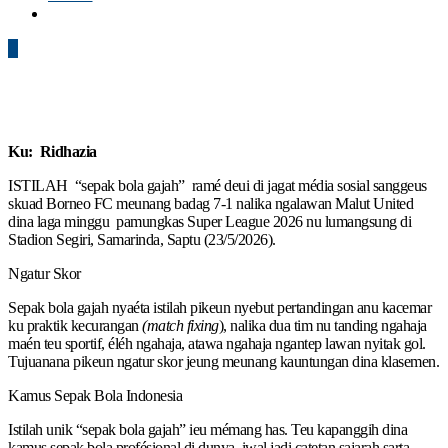
0
Ku: Ridhazia
ISTILAH “sepak bola gajah” ramé deui di jagat média sosial sanggeus
skuad Borneo FC meunang badag 7-1 nalika ngalawan Malut United
dina laga minggu pamungkas Super League 2026 nu lumangsung di
Stadion Segiri, Samarinda, Saptu (23/5/2026).
Ngatur Skor
Sepak bola gajah nyaéta istilah pikeun nyebut pertandingan anu kacemar
ku praktik kecurangan
(match fixing
), nalika dua tim nu tanding ngahaja
maén teu sportif, éléh ngahaja, atawa ngahaja ngantep lawan nyitak gol.
Tujuanana pikeun ngatur skor jeung meunang kauntungan dina klasemen.
Kamus Sepak Bola Indonesia
Istilah unik “sepak bola gajah” ieu mémang has. Teu kapanggih dina
kamus sepak bola profésional di dunya, iwal jadi catetan sajarah sarta