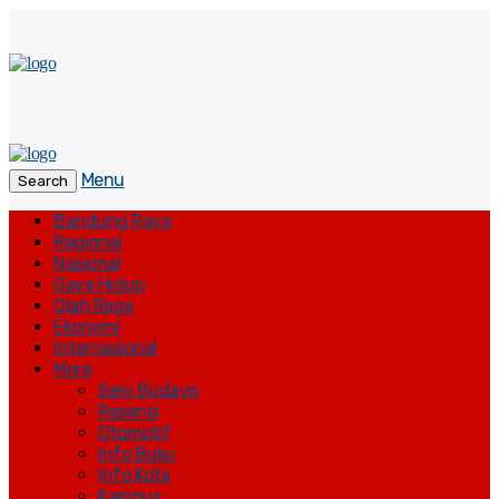
Menu
Search
Bandung Raya
Regional
Nasional
Gaya Hidup
Olah Raga
Ekonomi
Internasional
More
Seni Budaya
Resensi
Otomotif
Info Buku
Info Kota
Kampus