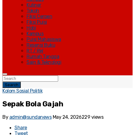
Kuliner
Tokoh
Fiksi Cerpen
Fiksi Puisi
Hobi
Kampus
Puisi Mahasiswa
Resensi Buku
RT / RW
Rumah Tangga
Sain & Teknologi
Search
Kolom Sosial Politik
Sepak Bola Gajah
By
admin@sundanews
May 24, 2026
229 views
Share
Tweet