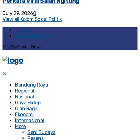
Perkara Viral Salah Ngitung
July 29, 2026
0
View all Kolom Sosial Politik
Home
Susunan Redaksi
© 2024 Sunda News
✕
Bandung Raya
Regional
Nasional
Gaya Hidup
Olah Raga
Ekonomi
Internasional
More
Seni Budaya
Resensi