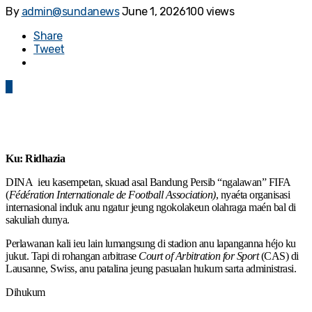
By
admin@sundanews
June 1, 2026
100 views
Share
Tweet
0
Ku: Ridhazia
DINA ieu kasempetan, skuad asal Bandung Persib “ngalawan” FIFA
(
Fédération Internationale de Football Association)
, nyaéta organisasi
internasional induk anu ngatur jeung ngokolakeun olahraga maén bal di
sakuliah dunya.
Perlawanan kali ieu lain lumangsung di stadion anu lapanganna héjo ku
jukut. Tapi di rohangan arbitrase
Court of Arbitration for Sport
(CAS) di
Lausanne, Swiss, anu patalina jeung pasualan hukum sarta administrasi.
Dihukum