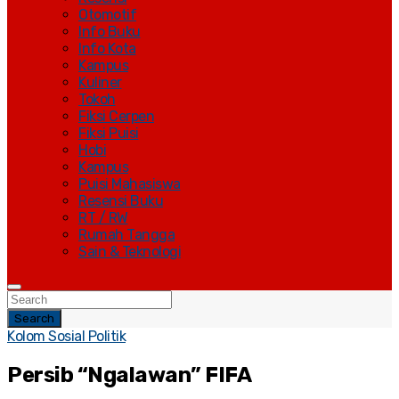
Otomotif
Info Buku
Info Kota
Kampus
Kuliner
Tokoh
Fiksi Cerpen
Fiksi Puisi
Hobi
Kampus
Puisi Mahasiswa
Resensi Buku
RT / RW
Rumah Tangga
Sain & Teknologi
Search
Kolom Sosial Politik
Persib “Ngalawan” FIFA