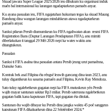
Skuad jawara Super League 2025/2026 ieu dihukum ku organisasi induk
maén bal internasional ku larangan ngadaptarkeun pamaén anyar.
Ku ayana pasualan ieu, FIFA ngajatuhan hukuman tegas ka skuad Maung
Bandung dina wangun larangan mindahkeun atawa ngadaptarkeun
pamaén anyar.
Sanksi pikeun Persib diumumkeun ku FIFA ngaliwatan akun resmi FIFA
Registration Bans (Daptar Larangan Pendaptaran FIFA), anu mimiti
diberlakukan ti tanggal 29 Méi 2026 nepi ka wates waktu anu
ditangtukeun.
Pasualan
Sanksi ti FIFA asalna tina pasualan antara Persib jeung urut pamaénna,
Daisuke Sato.
Kontrak bek asal Filipina éta réngsé leuwih gancang dina taun 2023, anu
tuluy digantikeun ku sasama pamaén asal Filipina, Kevin Ray Mendoza.
Sato tuluy ngalebetkeun gugatan nepi ka FIFA mutuskeun yén Persib
wajib mayar santunan sakitar Rp3 miliar. Persib saterusna ngalebetkeun
gugatan balik kana kaputusan FIFA, tapi gugatan éta ditolak.
Santunan éta wajib dibayar ku Persib dina jangka waktu 45 poé sanggeus
kaputusan FIFA dikaluarkeun dina 22 Séptémber 2024.*