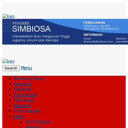
Menu
Search
Bandung Raya
Regional
Nasional
Gaya Hidup
Olah Raga
Ekonomi
Internasional
More
Seni Budaya
Resensi