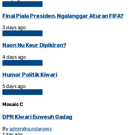
Kolom Sosial Politik
Final Piala Presiden, Ngalanggar Aturan FIFA?
3 days ago
Kolom Sosial Politik
Naon Nu Keur Dipikiran?
4 days ago
Kolom Sosial Politik
Humor Politik Kiwari
5 days ago
Kolom Sosial Politik
Mosaic C
DPR Kiwari Euweuh Gadag
By
admin@sundanews
1 day ago