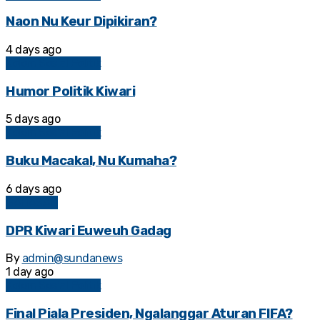
Naon Nu Keur Dipikiran?
4 days ago
Kolom Sosial Politik
Humor Politik Kiwari
5 days ago
Kolom Sosial Politik
Buku Macakal, Nu Kumaha?
6 days ago
BAHASAN
DPR Kiwari Euweuh Gadag
By
admin@sundanews
1 day ago
Kolom Sosial Politik
Final Piala Presiden, Ngalanggar Aturan FIFA?