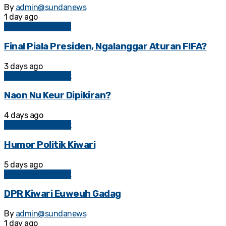
By
admin@sundanews
1 day ago
Kolom Sosial Politik
Final Piala Presiden, Ngalanggar Aturan FIFA?
3 days ago
Kolom Sosial Politik
Naon Nu Keur Dipikiran?
4 days ago
Kolom Sosial Politik
Humor Politik Kiwari
5 days ago
Kolom Sosial Politik
DPR Kiwari Euweuh Gadag
By
admin@sundanews
1 day ago