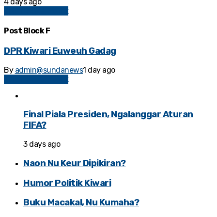
4 days ago
Kolom Sosial Politik
Post Block F
DPR Kiwari Euweuh Gadag
By
admin@sundanews
1 day ago
Kolom Sosial Politik
Final Piala Presiden, Ngalanggar Aturan
FIFA?
3 days ago
Naon Nu Keur Dipikiran?
Humor Politik Kiwari
Buku Macakal, Nu Kumaha?