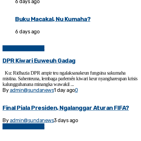
6 days ago
Buku Macakal, Nu Kumaha?
6 days ago
Kolom Sosial Politik
DPR Kiwari Euweuh Gadag
Ku: Ridhazia DPR ampir teu ngalaksanakeun fungsina sakumaha
mistina. Sahenteuna, lembaga parlemén kiwari keur nyanghareupan krisis
kalungguhanana minangka wawakil ...
By
admin@sundanews
1 day ago
0
Final Piala Presiden, Ngalanggar Aturan FIFA?
By
admin@sundanews
3 days ago
Kolom Sosial Politik