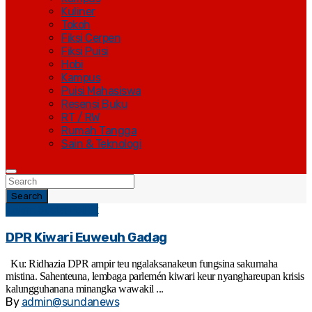
Kuliner
Tokoh
Fiksi Cerpen
Fiksi Puisi
Hobi
Kampus
Puisi Mahasiswa
Resensi Buku
RT / RW
Rumah Tangga
Sain & Teknologi
Search
Kolom Sosial Politik
DPR Kiwari Euweuh Gadag
Ku: Ridhazia DPR ampir teu ngalaksanakeun fungsina sakumaha
mistina. Sahenteuna, lembaga parlemén kiwari keur nyanghareupan krisis
kalungguhanana minangka wawakil ...
By
admin@sundanews