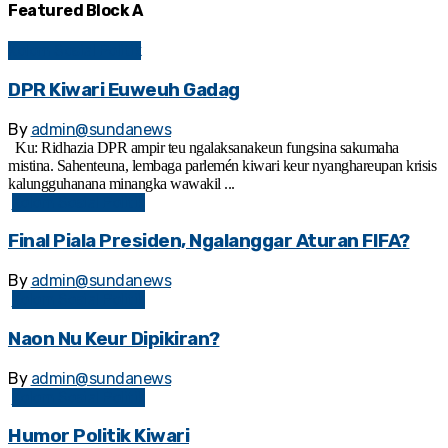
Featured Block A
Kolom Sosial Politik
DPR Kiwari Euweuh Gadag
By
admin@sundanews
Ku: Ridhazia DPR ampir teu ngalaksanakeun fungsina sakumaha
mistina. Sahenteuna, lembaga parlemén kiwari keur nyanghareupan krisis
kalungguhanana minangka wawakil ...
Kolom Sosial Politik
Final Piala Presiden, Ngalanggar Aturan FIFA?
By
admin@sundanews
Kolom Sosial Politik
Naon Nu Keur Dipikiran?
By
admin@sundanews
Kolom Sosial Politik
Humor Politik Kiwari