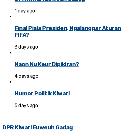
1 day ago
Final Piala Presiden, Ngalanggar Aturan
FIFA?
3 days ago
Naon Nu Keur Dipikiran?
4 days ago
Humor Politik Kiwari
5 days ago
DPR Kiwari Euweuh Gadag