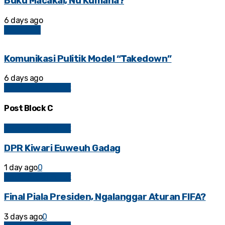
Buku Macakal, Nu Kumaha?
6 days ago
BAHASAN
Komunikasi Pulitik Model “Takedown”
6 days ago
Kolom Sosial Politik
Post Block C
Kolom Sosial Politik
DPR Kiwari Euweuh Gadag
1 day ago
0
Kolom Sosial Politik
Final Piala Presiden, Ngalanggar Aturan FIFA?
3 days ago
0