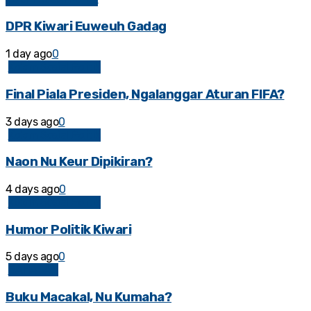
DPR Kiwari Euweuh Gadag
1 day ago
0
Kolom Sosial Politik
Final Piala Presiden, Ngalanggar Aturan FIFA?
3 days ago
0
Kolom Sosial Politik
Naon Nu Keur Dipikiran?
4 days ago
0
Kolom Sosial Politik
Humor Politik Kiwari
5 days ago
0
BAHASAN
Buku Macakal, Nu Kumaha?