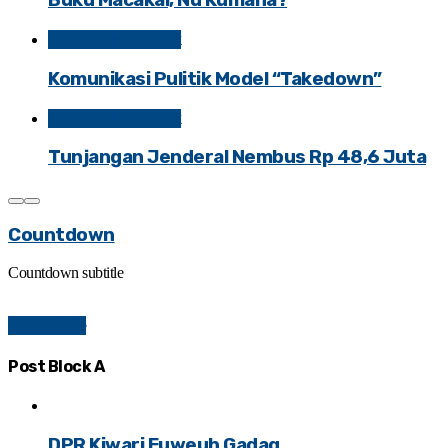
Buku Macakal, Nu Kumaha?
Kolom Sosial Politik
Komunikasi Pulitik Model “Takedown”
Kolom Sosial Politik
Tunjangan Jenderal Nembus Rp 48,6 Juta
Countdown
Countdown subtitle
Learn More
Post Block A
DPR Kiwari Euweuh Gadag