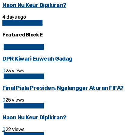
Naon Nu Keur Dipikiran?
4 days ago
Kolom Sosial Politik
Featured Block E
Kolom Sosial Politik
DPR Kiwari Euweuh Gadag
0
23 views
Kolom Sosial Politik
Final Piala Presiden, Ngalanggar Aturan FIFA?
0
25 views
Kolom Sosial Politik
Naon Nu Keur Dipikiran?
0
22 views