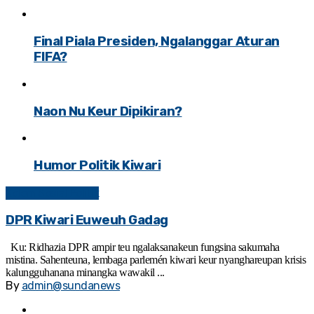
Final Piala Presiden, Ngalanggar Aturan
FIFA?
Naon Nu Keur Dipikiran?
Humor Politik Kiwari
Kolom Sosial Politik
DPR Kiwari Euweuh Gadag
Ku: Ridhazia DPR ampir teu ngalaksanakeun fungsina sakumaha
mistina. Sahenteuna, lembaga parlemén kiwari keur nyanghareupan krisis
kalungguhanana minangka wawakil ...
By
admin@sundanews