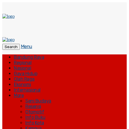
Menu
Search
Bandung Raya
Regional
Nasional
Gaya Hidup
Olah Raga
Ekonomi
Internasional
More
Seni Budaya
Resensi
Otomotif
Info Buku
Info Kota
Kampus