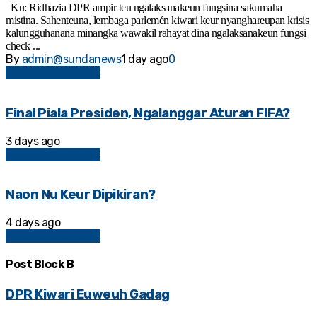
Ku: Ridhazia DPR ampir teu ngalaksanakeun fungsina sakumaha
mistina. Sahenteuna, lembaga parlemén kiwari keur nyanghareupan krisis
kalungguhanana minangka wawakil rahayat dina ngalaksanakeun fungsi
check ...
By
admin@sundanews
1 day ago
0
Kolom Sosial Politik
Final Piala Presiden, Ngalanggar Aturan FIFA?
3 days ago
Kolom Sosial Politik
Naon Nu Keur Dipikiran?
4 days ago
Kolom Sosial Politik
Post Block B
DPR Kiwari Euweuh Gadag