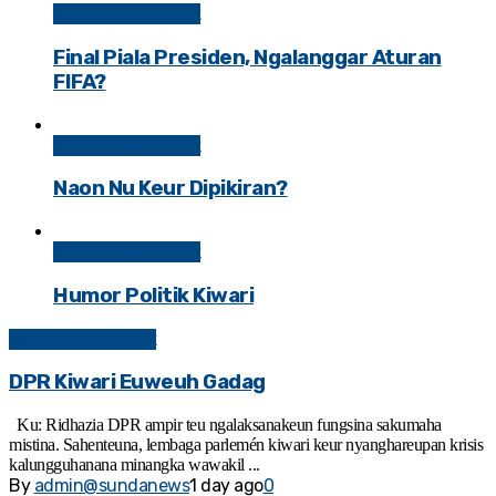
Kolom Sosial Politik
Final Piala Presiden, Ngalanggar Aturan
FIFA?
Kolom Sosial Politik
Naon Nu Keur Dipikiran?
Kolom Sosial Politik
Humor Politik Kiwari
Kolom Sosial Politik
DPR Kiwari Euweuh Gadag
Ku: Ridhazia DPR ampir teu ngalaksanakeun fungsina sakumaha
mistina. Sahenteuna, lembaga parlemén kiwari keur nyanghareupan krisis
kalungguhanana minangka wawakil ...
By
admin@sundanews
1 day ago
0