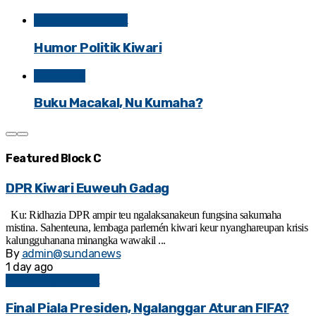
Kolom Sosial Politik
Humor Politik Kiwari
BAHASAN
Buku Macakal, Nu Kumaha?
Featured Block C
DPR Kiwari Euweuh Gadag
Ku: Ridhazia DPR ampir teu ngalaksanakeun fungsina sakumaha
mistina. Sahenteuna, lembaga parlemén kiwari keur nyanghareupan krisis
kalungguhanana minangka wawakil ...
By
admin@sundanews
1 day ago
Kolom Sosial Politik
Final Piala Presiden, Ngalanggar Aturan FIFA?