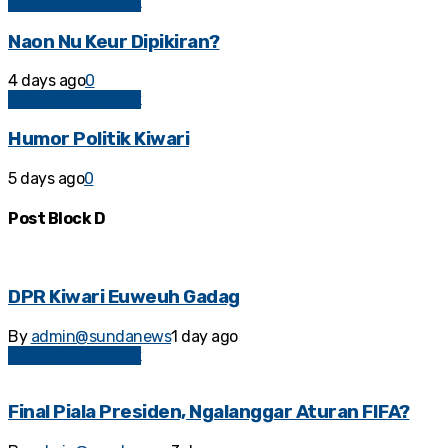
Kolom Sosial Politik
Naon Nu Keur Dipikiran?
4 days ago
0
Kolom Sosial Politik
Humor Politik Kiwari
5 days ago
0
Post Block D
DPR Kiwari Euweuh Gadag
By
admin@sundanews
1 day ago
Kolom Sosial Politik
Final Piala Presiden, Ngalanggar Aturan FIFA?