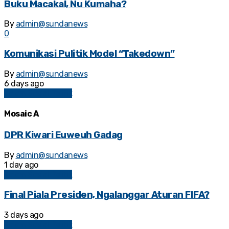
Buku Macakal, Nu Kumaha?
By
admin@sundanews
0
Komunikasi Pulitik Model “Takedown”
By
admin@sundanews
6 days ago
Kolom Sosial Politik
Mosaic A
DPR Kiwari Euweuh Gadag
By
admin@sundanews
1 day ago
Kolom Sosial Politik
Final Piala Presiden, Ngalanggar Aturan FIFA?
3 days ago
Kolom Sosial Politik