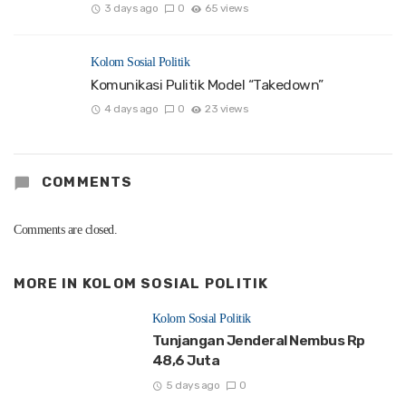
3 days ago
0
65 views
Kolom Sosial Politik
Komunikasi Pulitik Model “Takedown”
4 days ago
0
23 views
COMMENTS
Comments are closed.
MORE IN
KOLOM SOSIAL POLITIK
Kolom Sosial Politik
Tunjangan Jenderal Nembus Rp
48,6 Juta
5 days ago
0