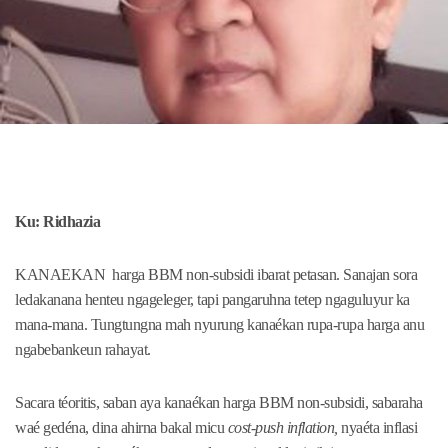
Ku: Ridhazia
KANAEKAN harga BBM non-subsidi ibarat petasan. Sanajan sora
ledakanana henteu ngageleger, tapi pangaruhna tetep ngaguluyur ka
mana-mana. Tungtungna mah nyurung kanaékan rupa-rupa harga anu
ngabebankeun rahayat.
Sacara téoritis, saban aya kanaékan harga BBM non-subsidi, sabaraha
waé gedéna, dina ahirna bakal micu
cost-push inflation,
nyaéta inflasi