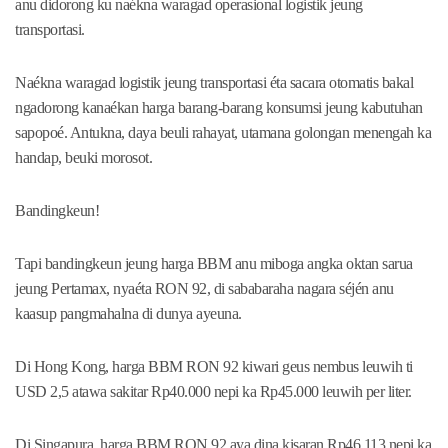
anu didorong ku naékna waragad operasional logistik jeung
transportasi.
Naékna waragad logistik jeung transportasi éta sacara otomatis bakal
ngadorong kanaékan harga barang-barang konsumsi jeung kabutuhan
sapopoé. Antukna, daya beuli rahayat, utamana golongan menengah ka
handap, beuki morosot.
Bandingkeun!
Tapi bandingkeun jeung harga BBM anu miboga angka oktan sarua
jeung Pertamax, nyaéta RON 92, di sababaraha nagara séjén anu
kaasup pangmahalna di dunya ayeuna.
Di Hong Kong, harga BBM RON 92 kiwari geus nembus leuwih ti
USD 2,5 atawa sakitar Rp40.000 nepi ka Rp45.000 leuwih per liter.
Di Singapura, harga BBM RON 92 aya dina kisaran Rp46.113 nepi ka