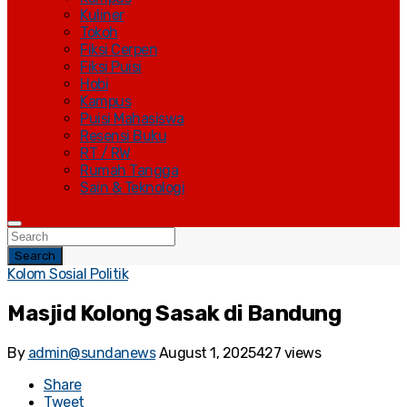
Kuliner
Tokoh
Fiksi Cerpen
Fiksi Puisi
Hobi
Kampus
Puisi Mahasiswa
Resensi Buku
RT / RW
Rumah Tangga
Sain & Teknologi
Search
Kolom Sosial Politik
Masjid Kolong Sasak di Bandung
By
admin@sundanews
August 1, 2025
427 views
Share
Tweet