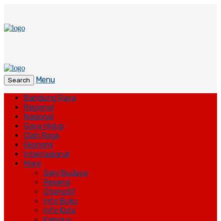
Menu
Search
Bandung Raya
Regional
Nasional
Gaya Hidup
Olah Raga
Ekonomi
Internasional
More
Seni Budaya
Resensi
Otomotif
Info Buku
Info Kota
Kampus