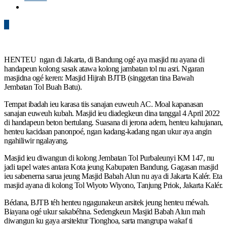
0
HENTEU ngan di Jakarta, di Bandung ogé aya masjid nu ayana di
handapeun kolong sasak atawa kolong jambatan tol nu asri. Ngaran
masjidna ogé keren: Masjid Hijrah BJTB (singgetan tina Bawah
Jembatan Tol Buah Batu).
Tempat ibadah ieu karasa tiis sanajan euweuh AC. Moal kapanasan
sanajan euweuh kubah. Masjid ieu diadegkeun dina tanggal 4 April 2022
di handapeun beton bertulang. Suasana di jerona adem, henteu kahujanan,
henteu kacidaan panonpoé, ngan kadang-kadang ngan ukur aya angin
ngahiliwir ngalayang.
Masjid ieu diwangun di kolong Jembatan Tol Purbaleunyi KM 147, nu
jadi tapel wates antara Kota jeung Kabupaten Bandung. Gagasan masjid
ieu sabenerna sarua jeung Masjid Babah Alun nu aya di Jakarta Kalér. Eta
masjid ayana di kolong Tol Wiyoto Wiyono, Tanjung Priok, Jakarta Kalér.
Bédana, BJTB téh henteu ngagunakeun arsitek jeung henteu méwah.
Biayana ogé ukur sakabéhna. Sedengkeun Masjid Babah Alun mah
diwangun ku gaya arsitektur Tionghoa, sarta mangrupa wakaf ti