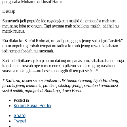
pangusaha Muhammad Jusuf Hamka.
Disulap
Saméméh jadi populér, ide ngadegkeun masjid di tempat éta mah tara
meunang loba rojongan. Tapi ayeuna mah sabalikna: malah jadi hal nu
matak reueus.
Eta diaku ku Saeful Rohmat, nu jadi penggagas jeung sakaligus “arsitek”
nu mampuh ngarobah tempat nu tadina kumuh jeung rawan kajahatan
jadi tempat ibadah nu merenah.
Salian ti dipikaresep ku para nu datang nu panasaran, sababaraha nu boga
kandaraan mewah ogé remen eureun pikeun solat jeung ngarasakeun
suasana nu langka—nu hese kapanggih di tempat séjén. *
* Ridhazia, dosen senior Fidkom UIN Sunan Gunung Djati Bandung,
jurnalis jeung kolumnis, paniten psikologi jeung pasualan komunikasi
sosial pulitik, nganjrek di Bandung, Jawa Barat.
Posted in
Kolom Sosial Politik
Share
Tweet