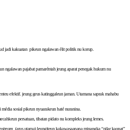
d jadi kakuatan pikeun ngalawan élit politik nu korup.
keun ngalawan pajabat pamaréntah jeung aparat penegak hukum nu
henteu efektif. jeung geus katinggaleun jaman. Utamana saprak mahabu
 média sosial pikeun nyuarakeun haté nuranina.
ecahkeun persatuan, tibatan pidato nu kompleks jeung lemes.
nstream
(arus utama) leungiteun kakawasaanana minangka “pilar kaopat”