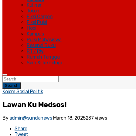
Kuliner
Tokoh
Fiksi Cerpen
Fiksi Puisi
Hobi
Kampus
Puisi Mahasiswa
Resensi Buku
RT / RW
Rumah Tangga
Sain & Teknologi
Search
Kolom Sosial Politik
Lawan Ku Medsos!
By
admin@sundanews
March 18, 2025
237 views
Share
Tweet