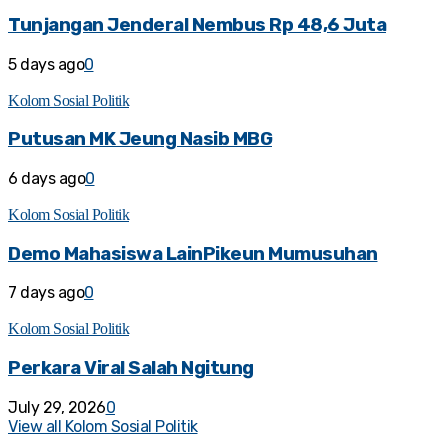
Tunjangan Jenderal Nembus Rp 48,6 Juta
5 days ago
0
Kolom Sosial Politik
Putusan MK Jeung Nasib MBG
6 days ago
0
Kolom Sosial Politik
Demo Mahasiswa LainPikeun Mumusuhan
7 days ago
0
Kolom Sosial Politik
Perkara Viral Salah Ngitung
July 29, 2026
0
View all Kolom Sosial Politik