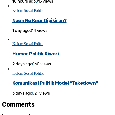
10 hours ago
0
15 views
Kolom Sosial Politik
Naon Nu Keur Dipikiran?
1 day ago
0
14 views
Kolom Sosial Politik
Humor Politik Kiwari
2 days ago
0
60 views
Kolom Sosial Politik
Komunikasi Pulitik Model “Takedown”
3 days ago
0
21 views
Comments