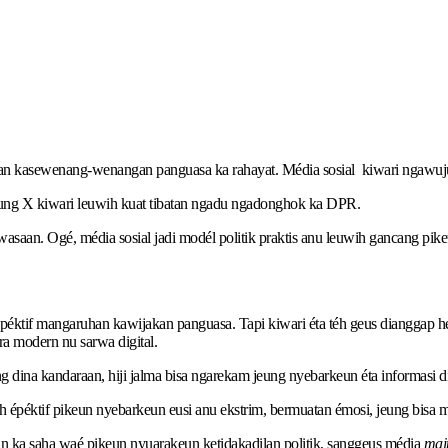
lawan kasewenang-wenangan panguasa ka rahayat. Média sosial kiwari ngawuju
jeung X kiwari leuwih kuat tibatan ngadu ngadonghok ka DPR.
asaan. Ogé, média sosial jadi modél politik praktis anu leuwih gancang pi
épéktif mangaruhan kawijakan panguasa. Tapi kiwari éta téh geus dianggap 
ra modern nu sarwa digital.
dina kandaraan, hiji jalma bisa ngarekam jeung nyebarkeun éta informasi di
 épéktif pikeun nyebarkeun eusi anu ekstrim, bermuatan émosi, jeung bisa m
 ka saha waé pikeun nyuarakeun ketidakadilan politik, sanggeus média
mai