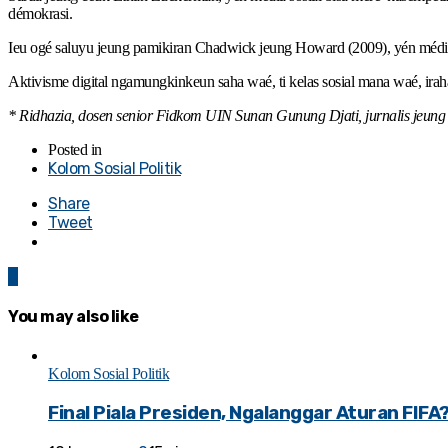
démokrasi.
Ieu ogé saluyu jeung pamikiran Chadwick jeung Howard (2009), yén média 
Aktivisme digital ngamungkinkeun saha waé, ti kelas sosial mana waé, irah
* Ridhazia, dosen senior Fidkom UIN Sunan Gunung Djati, jurnalis jeung k
Posted in
Kolom Sosial Politik
Share
Tweet
0
You may also like
Kolom Sosial Politik
Final Piala Presiden, Ngalanggar Aturan FIFA