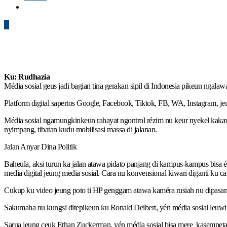
0
Ku: Rudhazia
Média sosial geus jadi bagian tina gerakan sipil di Indonesia pikeun nga
Platform digital sapertos Google, Facebook, Tiktok, FB, WA, Instagram, 
Média sosial ngamungkinkeun rahayat ngontrol rézim nu keur nyekel kakaw
nyimpang, tibatan kudu mobilisasi massa di jalanan.
Jalan Anyar Dina Politik
Baheula, aksi turun ka jalan atawa pidato panjang di kampus-kampus bisa 
media digital jeung media sosial. Cara nu konvensional kiwari diganti ku ca
Cukup ku video jeung poto ti HP genggam atawa kaméra rusiah nu dipasang 
Sakumaha nu kungsi ditepikeun ku Ronald Deibert, yén média sosial leuwih
Sarua jeung ceuk Ethan Zuckerman, yén média sosial bisa mere kasempetan