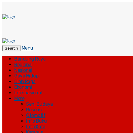
Menu
Search
Bandung Raya
Regional
Nasional
Gaya Hidup
Olah Raga
Ekonomi
Internasional
More
Seni Budaya
Resensi
Otomotif
Info Buku
Info Kota
Kampus