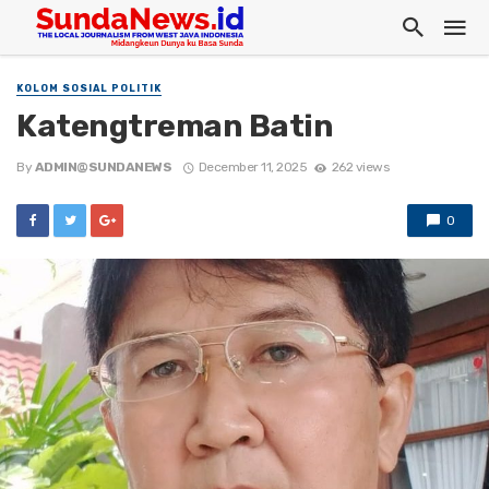
KOLOM SOSIAL POLITIK
Katengtreman Batin
By
ADMIN@SUNDANEWS
December 11, 2025
262 views
0