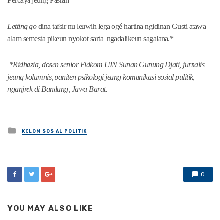
Percaya jeung Pasrah
Letting go
dina tafsir nu leuwih lega ogé hartina ngidinan Gusti atawa
alam semesta pikeun nyokot sarta ngadalikeun sagalana.*
*Ridhazia, dosen senior Fidkom UIN Sunan Gunung Djati, jurnalis
jeung kolumnis, paniten psikologi jeung komunikasi sosial pulitik,
nganjrek di Bandung, Jawa Barat.
Posted
KOLOM SOSIAL POLITIK
in
0
YOU MAY ALSO LIKE