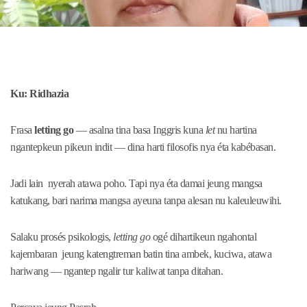
Ku: Ridhazia
Frasa
letting go
— asalna tina basa Inggris kuna
let
nu hartina
ngantepkeun pikeun indit — dina harti filosofis nya éta kabébasan.
Jadi lain nyerah atawa poho. Tapi nya éta damai jeung mangsa
katukang, bari narima mangsa ayeuna tanpa alesan nu kaleuleuwihi.
Salaku prosés psikologis,
letting go
ogé dihartikeun ngahontal
kajembaran jeung katengtreman batin tina ambek, kuciwa, atawa
hariwang — ngantep ngalir tur kaliwat tanpa ditahan.