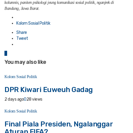
kolumnis, paniten psikologi jeung komunikasi sosial politik, nganjrek di
Bandung, Jawa Barat.
Posted
in
Kolom Sosial Politik
Share
Tweet
0
You may also like
Kolom Sosial Politik
DPR Kiwari Euweuh Gadag
2 days ago
0
28 views
Kolom Sosial Politik
Final Piala Presiden, Ngalanggar
Aturan FIFA?