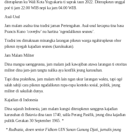
diterapkeun ku Wali Kota Yogyakarta ti saprak taun 2022. Diterapkeun unggal
poé ti jam 22.00 WIB nepi ka jam 04.00 WIB.
Asal-Usul
Jam malam asalna tina tradisi jaman Pertengahan. Asal-usul kecapna tina basa
Prancis Kuno
‘covrefeu’
nu hartina ‘ngendalikeun seuneu’.
Tradisi ieu dimaknaan minangka larangan pikeun warga ngahirupkeun obor
pikeun nyegah kajadian seuneu (karuksakan).
Jam Malam Militer
Dina mangsa saenggeusna, jam malam jadi kawajiban atawa larangan ti otoritas
militer dina jam-jam tangtu nalika aya konflik jeung karusuhan.
Tapi dina praktékna, jam malam téh lain ngan ukur larangan waktu, tapi ogé
salah sahiji cara pikeun ngadalikeun rupa-rupa konteks sosial, politik, jeung
militer di sakuliah dunya.
Kajadian di Indonesia
Dina sajarah Indonesia, jam malam kungsi diterapkeun sanggeus kajadian
karusuhan di Batavia dina taun 1740, salila Perang Pasifik, jeung dina kajadian
pulitik Gerakan 30 September 1965. *
* Rudhazia, dosen senior Fidkom UIN Sunan Gunung Djati, jurnalis jeung