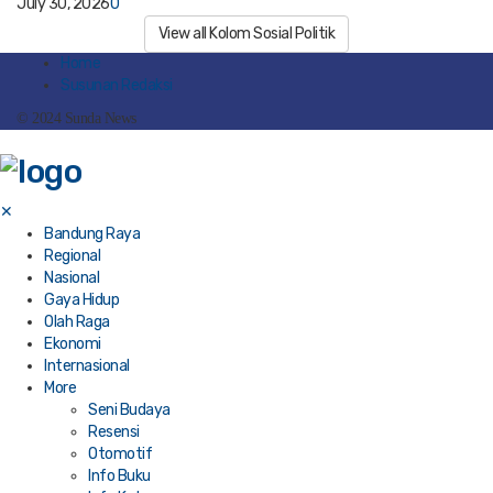
July 30, 2026
0
View all Kolom Sosial Politik
Home
Susunan Redaksi
© 2024 Sunda News
✕
Bandung Raya
Regional
Nasional
Gaya Hidup
Olah Raga
Ekonomi
Internasional
More
Seni Budaya
Resensi
Otomotif
Info Buku