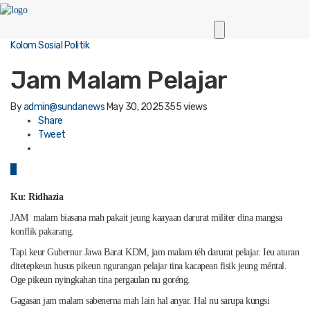
Kolom Sosial Politik
Jam Malam Pelajar
By
admin@sundanews
May 30, 2025
355 views
Share
Tweet
0
Ku: Ridhazia
JAM malam biasana mah pakait jeung kaayaan darurat militer dina mangsa
konflik pakarang.
Tapi keur Gubernur Jawa Barat KDM, jam malam téh darurat pelajar. Ieu aturan
ditetepkeun husus pikeun ngurangan pelajar tina kacapean fisik jeung méntal.
Oge pikeun nyingkahan tina pergaulan nu goréng.
Gagasan jam malam sabenerna mah lain hal anyar. Hal nu sarupa kungsi