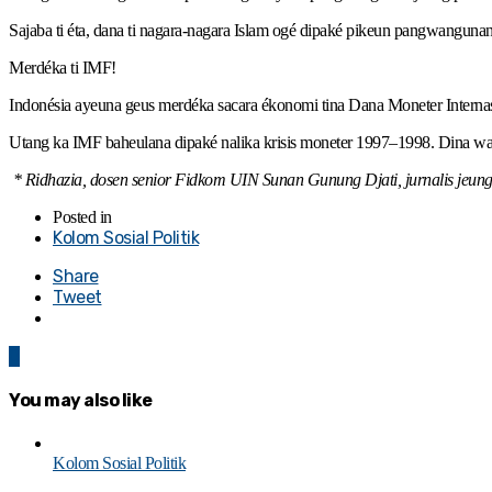
Sajaba ti éta, dana ti nagara-nagara Islam ogé dipaké pikeun pangwangunan
Merdéka ti IMF!
Indonésia ayeuna geus merdéka sacara ékonomi tina Dana Moneter Internas
Utang ka IMF baheulana dipaké nalika krisis moneter 1997–1998. Dina wak
* Ridhazia, dosen senior Fidkom UIN Sunan Gunung Djati, jurnalis jeung k
Posted in
Kolom Sosial Politik
Share
Tweet
0
You may also like
Kolom Sosial Politik