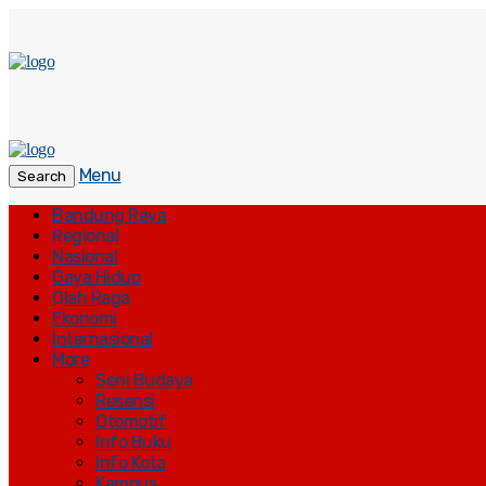
Menu
Search
Bandung Raya
Regional
Nasional
Gaya Hidup
Olah Raga
Ekonomi
Internasional
More
Seni Budaya
Resensi
Otomotif
Info Buku
Info Kota
Kampus