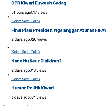
DPR Kiwari Euweuh Gadag
5 hours ago
0
17 views
Kolom Sosial Politik
Final Piala Presiden, Ngalanggar Aturan FIFA
2 days ago
0
20 views
Kolom Sosial Politik
Naon Nu Keur Dipikiran?
2 days ago
0
18 views
Kolom Sosial Politik
Humor Politik Kiwari
3 days ago
0
74 views