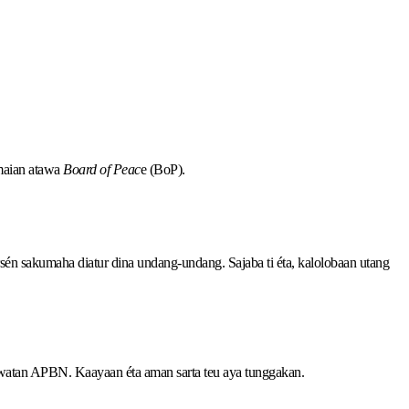
maian atawa
Board of Peac
e (BoP).
sén sakumaha diatur dina undang-undang. Sajaba ti éta, kalolobaan utang
aliwatan APBN. Kaayaan éta aman sarta teu aya tunggakan.
.