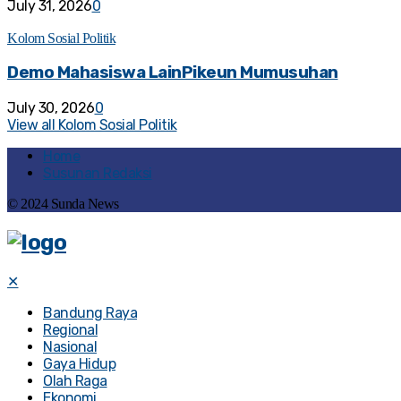
July 31, 2026
0
Kolom Sosial Politik
Demo Mahasiswa LainPikeun Mumusuhan
July 30, 2026
0
View all Kolom Sosial Politik
Home
Susunan Redaksi
© 2024 Sunda News
✕
Bandung Raya
Regional
Nasional
Gaya Hidup
Olah Raga
Ekonomi