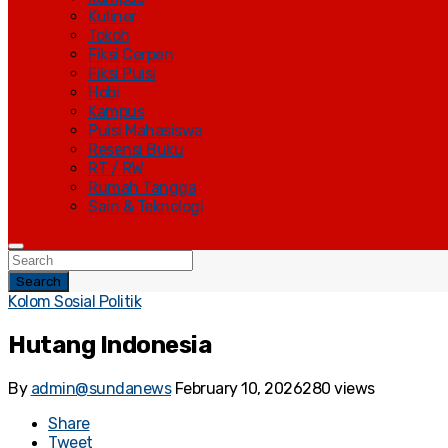
Kuliner
Tokoh
Fiksi Cerpen
Fiksi Puisi
Hobi
Kampus
Puisi Mahasiswa
Resensi Buku
RT / RW
Rumah Tangga
Sain & Teknologi
Search
Kolom Sosial Politik
Hutang Indonesia
By
admin@sundanews
February 10, 2026
280 views
Share
Tweet