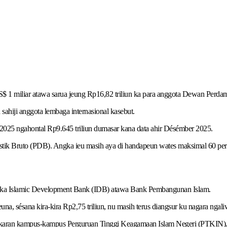
 miliar atawa sarua jeung Rp16,82 triliun ka para anggota Dewan Perda
sahiji anggota lembaga internasional kasebut.
un 2025 ngahontal Rp9.645 triliun dumasar kana data ahir Désémber 2025.
éstik Bruto (PDB). Angka ieu masih aya di handapeun wates maksimal 60 per
an ka Islamic Development Bank (IDB) atawa Bank Pembangunan Islam.
euna, sésana kira-kira Rp2,75 triliun, nu masih terus diangsur ku nagara ng
karan kampus-kampus Perguruan Tinggi Keagamaan Islam Negeri (PTKIN)