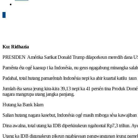
0
Ku: Ridhazia
PRESIDEN Amérika Sarikat Donald Trump dilaporkeun meredih dana US$ 1
Paménta éta ogé kaasup t ka Indonésia, nu geus ngagabung minangka salah 
Padahal, total hutang pamaréntah Indonésia nepi ka ahir kuartal katilu ta
Jumlah éta sarua jeung kira-kira 39,13 nepi ka 41 persén tina Produk Dom
nagara mangrupa utang jangka panjang.
Hutang ka Bank Islam
Salian hutang nagara kasebut, Indonésia ogé masih miboga sésa kawajib
Dina awalna, total utang ka IDB diperkirakeun ngahontal Rp7,3 triliun. Ay
Utang ka IDB digunakeun pikeun ngabiayaan pangwangunan jeung pame