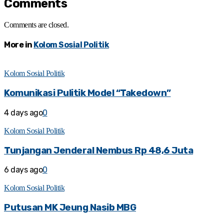
Comments
Comments are closed.
More in
Kolom Sosial Politik
Kolom Sosial Politik
Komunikasi Pulitik Model “Takedown”
4 days ago
0
Kolom Sosial Politik
Tunjangan Jenderal Nembus Rp 48,6 Juta
6 days ago
0
Kolom Sosial Politik
Putusan MK Jeung Nasib MBG