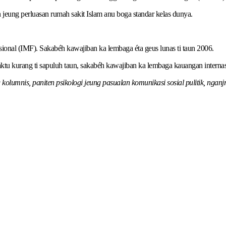
 jeung perluasan rumah sakit Islam anu boga standar kelas dunya.
ional (IMF). Sakabéh kawajiban ka lembaga éta geus lunas ti taun 2006.
tu kurang ti sapuluh taun, sakabéh kawajiban ka lembaga kauangan internas
olumnis, paniten psikologi jeung pasualan komunikasi sosial pulitik, ngan