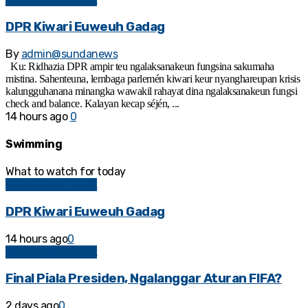
DPR Kiwari Euweuh Gadag
By
admin@sundanews
Ku: Ridhazia DPR ampir teu ngalaksanakeun fungsina sakumaha
mistina. Sahenteuna, lembaga parlemén kiwari keur nyanghareupan krisis
kalungguhanana minangka wawakil rahayat dina ngalaksanakeun fungsi
check and balance. Kalayan kecap séjén, ...
14 hours ago
0
Swimming
What to watch for today
Kolom Sosial Politik
DPR Kiwari Euweuh Gadag
14 hours ago
0
Kolom Sosial Politik
Final Piala Presiden, Ngalanggar Aturan FIFA?
2 days ago
0