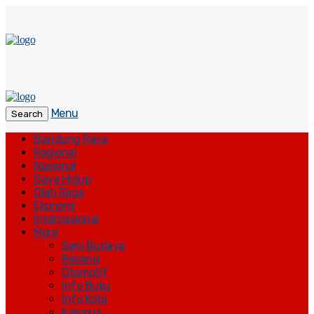
Menu
Search
Bandung Raya
Regional
Nasional
Gaya Hidup
Olah Raga
Ekonomi
Internasional
More
Seni Budaya
Resensi
Otomotif
Info Buku
Info Kota
Kampus