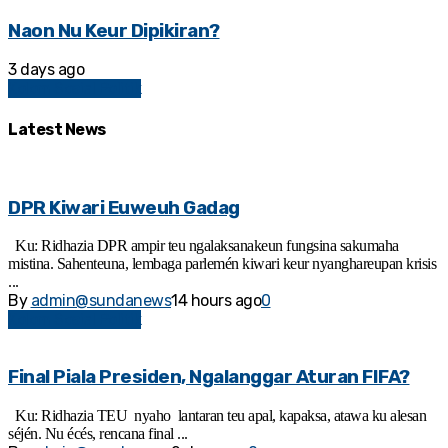
Naon Nu Keur Dipikiran?
3 days ago
Kolom Sosial Politik
Latest News
DPR Kiwari Euweuh Gadag
Ku: Ridhazia DPR ampir teu ngalaksanakeun fungsina sakumaha
mistina. Sahenteuna, lembaga parlemén kiwari keur nyanghareupan krisis
...
By
admin@sundanews
14 hours ago
0
Kolom Sosial Politik
Final Piala Presiden, Ngalanggar Aturan FIFA?
Ku: Ridhazia TEU nyaho lantaran teu apal, kapaksa, atawa ku alesan
séjén. Nu écés, rencana final ...