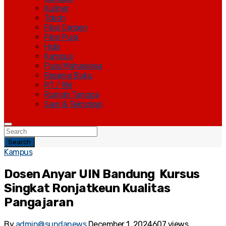
Kuliner
Tokoh
Fiksi Cerpen
Fiksi Puisi
Hobi
Kampus
Puisi Mahasiswa
Resensi Buku
RT / RW
Rumah Tangga
Sain & Teknologi
Search
Kampus
Dosen Anyar UIN Bandung Kursus
Singkat Ronjatkeun Kualitas
Pangajaran
By
admin@sundanews
December 1, 2024
607 views