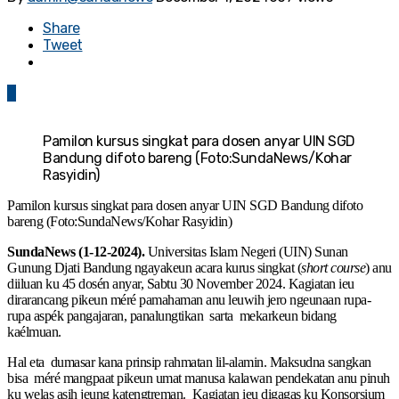
Share
Tweet
0
Pamilon kursus singkat para dosen anyar UIN SGD
Bandung difoto bareng (Foto:SundaNews/Kohar
Rasyidin)
Pamilon kursus singkat para dosen anyar UIN SGD Bandung difoto
bareng (Foto:SundaNews/Kohar Rasyidin)
SundaNews (1-12-2024).
Universitas Islam Negeri (UIN) Sunan
Gunung Djati Bandung ngayakeun acara kurus singkat (
short course
) anu
diiluan ku 45 dosén anyar, Sabtu 30 November 2024. Kagiatan ieu
dirarancang pikeun méré pamahaman anu leuwih jero ngeunaan rupa-
rupa aspék pangajaran, panalungtikan sarta mekarkeun bidang
kaélmuan.
Hal eta dumasar kana prinsip rahmatan lil-alamin. Maksudna sangkan
bisa méré mangpaat pikeun umat manusa kalawan pendekatan anu pinuh
ku welas asih jeung katengtreman. Kagiatan ieu digagas ku Konsorsium