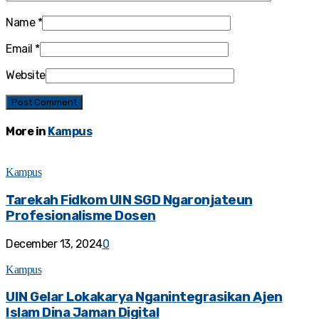
Name
*
Email
*
Website
More in
Kampus
Kampus
Tarekah Fidkom UIN SGD Ngaronjateun
Profesionalisme Dosen
December 13, 2024
0
Kampus
UIN Gelar Lokakarya Nganintegrasikan Ajen
Islam Dina Jaman Digital