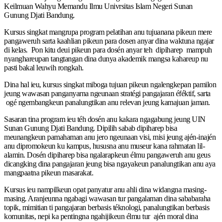
Keilmuan Wahyu Memandu Ilmu Univrsitas Islam Negeri Sunan
Gunung Djati Bandung.
Kursus singkat mangrupa program pelatihan anu tujuanana pikeun mere
pangaweruh sarta kaahlian pikeun para dosen anyar dina waktuna ngajar
di kelas. Pon kitu deui pikeun para dosén anyar teh dipiharep mampuh
nyanghareupan tangtangan dina dunya akademik mangsa kahareup nu
pasti bakal leuwih rongkah.
Dina hal ieu, kursus singkat miboga tujuan pikeun ngalengkepan pamilon
jeung wawasan panganyarna ngeunaan stratégi pangajaran éféktif, sarta
ogé ngembangkeun panalungtikan anu relevan jeung kamajuan jaman.
Sasaran tina program ieu téh dosén anu kakara ngagabung jeung UIN
Sunan Gunung Djati Bandung. Dipilih sabab dipiharep bisa
meunangkeun pamahaman anu jero ngeunaan visi, misi jeung ajén-inajén
anu dipromokeun ku kampus, hususna anu museur kana rahmatan lil-
alamin. Dosén dipiharep bisa ngalarapkeun élmu pangaweruh anu geus
dicangking dina pangajaran jeung bisa ngayakeun panalungtikan anu aya
mangpaatna pikeun masarakat.
Kursus ieu nampilkeun opat panyatur anu ahli dina widangna masing-
masing. Aranjeunna ngabagi wawasan tur pangalaman dina sababaraha
topik, mimitian ti pangajaran berbasis téknologi, panalungtikan berbasis
komunitas, nepi ka pentingna ngahijikeun élmu tur ajén moral dina