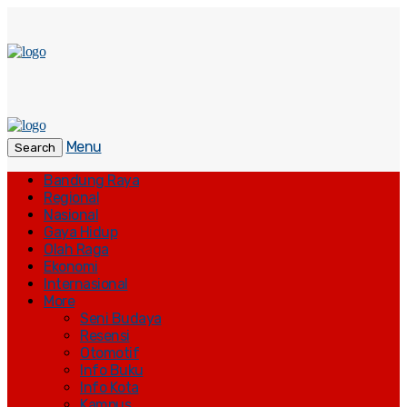
Menu
Search
Bandung Raya
Regional
Nasional
Gaya Hidup
Olah Raga
Ekonomi
Internasional
More
Seni Budaya
Resensi
Otomotif
Info Buku
Info Kota
Kampus