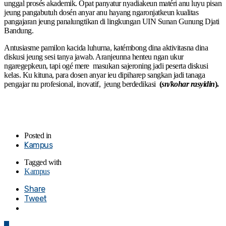
unggal prosés akademik. Opat panyatur nyadiakeun matéri anu luyu pisan
jeung pangabutuh dosén anyar anu hayang ngaronjatkeun kualitas
pangajaran jeung panalungtikan di lingkungan UIN Sunan Gunung Djati
Bandung.
Antusiasme pamilon kacida luhurna, katémbong dina aktivitasna dina
diskusi jeung sesi tanya jawab. Aranjeunna henteu ngan ukur
ngaregepkeun, tapi ogé mere masukan sajeroning jadi peserta diskusi
kelas. Ku kituna, para dosen anyar ieu dipiharep sangkan jadi tanaga
pengajar nu profesional, inovatif, jeung berdedikasi
(
sn/kohar rasyidin
).
Posted in
Kampus
Tagged with
Kampus
Share
Tweet
0