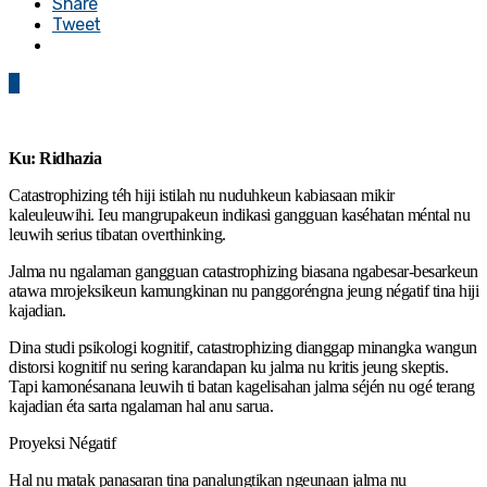
Share
Tweet
0
Ku: Ridhazia
Catastrophizing téh hiji istilah nu nuduhkeun kabiasaan mikir
kaleuleuwihi. Ieu mangrupakeun indikasi gangguan kaséhatan méntal nu
leuwih serius tibatan overthinking.
Jalma nu ngalaman gangguan catastrophizing biasana ngabesar-besarkeun
atawa mrojeksikeun kamungkinan nu panggoréngna jeung négatif tina hiji
kajadian.
Dina studi psikologi kognitif, catastrophizing dianggap minangka wangun
distorsi kognitif nu sering karandapan ku jalma nu kritis jeung skeptis.
Tapi kamonésanana leuwih ti batan kagelisahan jalma séjén nu ogé terang
kajadian éta sarta ngalaman hal anu sarua.
Proyeksi Négatif
Hal nu matak panasaran tina panalungtikan ngeunaan jalma nu