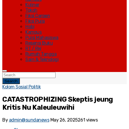
Kuliner
Tokoh
Fiksi Cerpen
Fiksi Puisi
Hobi
Kampus
Puisi Mahasiswa
Resensi Buku
RT / RW
Rumah Tangga
Sain & Teknologi
Search
Kolom Sosial Politik
CATASTROPHIZING Skeptis jeung
Kritis Nu Kaleuleuwihi
By
admin@sundanews
May 26, 2025
261 views