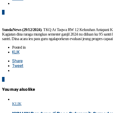
0
SundaNews (29/12/2024)
. TKQ At Taqwa RW 12 Kelurahan Antapani Ki
Kagiatan dina raraga mungkas semester ganjil 2024 nu diiluan ku 95 santri k
santri. Dina acara ieu para guru ngalaporkeun evaluasi jeung progres capaai
Posted in
KLIK
Share
Tweet
0
You may also like
KLIK