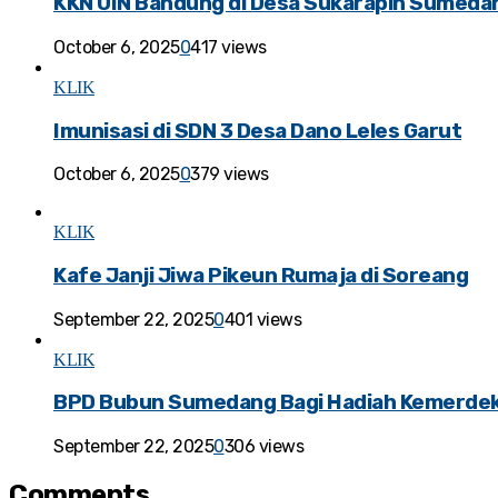
KKN UIN Bandung di Desa Sukarapih Sumeda
October 6, 2025
0
417 views
KLIK
Imunisasi di SDN 3 Desa Dano Leles Garut
October 6, 2025
0
379 views
KLIK
Kafe Janji Jiwa Pikeun Rumaja di Soreang
September 22, 2025
0
401 views
KLIK
BPD Bubun Sumedang Bagi Hadiah Kemerde
September 22, 2025
0
306 views
Comments