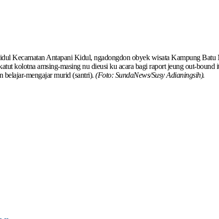
dul Kecamatan Antapani Kidul, ngadongdon obyek wisata Kampung Batu M
atut kolotna amsing-masing nu dieusi ku acara bagi raport jeung out-bound it
n belajar-mengajar murid (santri).
(Foto: SundaNews/Susy Adianingsih).