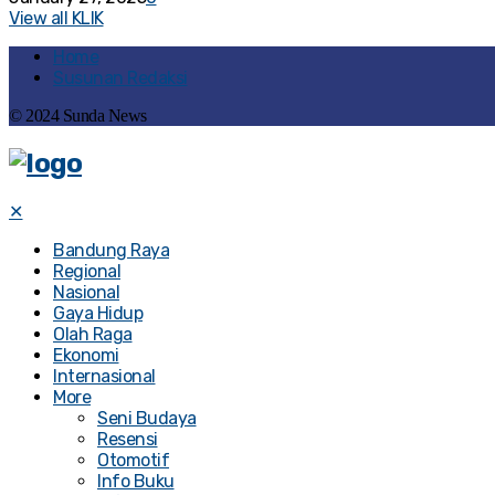
View all KLIK
Home
Susunan Redaksi
© 2024 Sunda News
✕
Bandung Raya
Regional
Nasional
Gaya Hidup
Olah Raga
Ekonomi
Internasional
More
Seni Budaya
Resensi
Otomotif
Info Buku