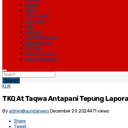
Kuliner
Tokoh
Fiksi Cerpen
Fiksi Puisi
Hobi
Kampus
Puisi Mahasiswa
Resensi Buku
RT / RW
Rumah Tangga
Sain & Teknologi
Search
KLIK
TKQ At Taqwa Antapani Tepung Lapora
By
admin@sundanews
December 29, 2024
471 views
Share
Tweet