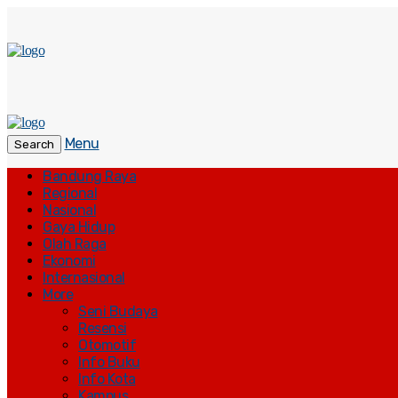
Menu
Search
Bandung Raya
Regional
Nasional
Gaya Hidup
Olah Raga
Ekonomi
Internasional
More
Seni Budaya
Resensi
Otomotif
Info Buku
Info Kota
Kampus