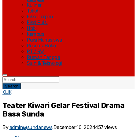
Kuliner
Tokoh
Fiksi Cerpen
Fiksi Puisi
Hobi
Kampus
Puisi Mahasiswa
Resensi Buku
RT / RW
Rumah Tangga
Sain & Teknologi
Search
KLIK
Teater Kiwari Gelar Festival Drama
Basa Sunda
By
admin@sundanews
December 10, 2024
457 views