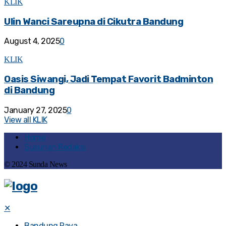
KLIK
Ulin Wanci Sareupna di Cikutra Bandung
August 4, 2025
0
KLIK
Oasis Siwangi, Jadi Tempat Favorit Badminton
di Bandung
January 27, 2025
0
View all KLIK
Home
Susunan Redaksi
© 2024 Sunda News
✕
Bandung Raya