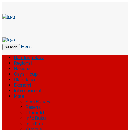
Menu
Search
Bandung Raya
Regional
Nasional
Gaya Hidup
Olah Raga
Ekonomi
Internasional
More
Seni Budaya
Resensi
Otomotif
Info Buku
Info Kota
Kampus