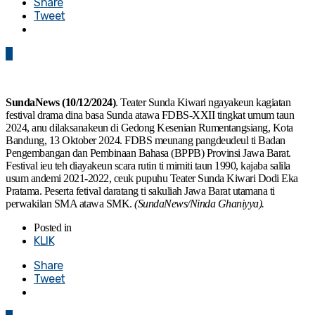
Share
Tweet
0
SundaNews (10/12/2024)
. Teater Sunda Kiwari ngayakeun kagiatan
festival drama dina basa Sunda atawa FDBS-XXII tingkat umum taun
2024, anu dilaksanakeun di Gedong Kesenian Rumentangsiang, Kota
Bandung, 13 Oktober 2024. FDBS meunang pangdeudeul ti Badan
Pengembangan dan Pembinaan Bahasa (BPPB) Provinsi Jawa Barat.
Festival ieu teh diayakeun scara rutin ti mimiti taun 1990, kajaba salila
usum andemi 2021-2022, ceuk pupuhu Teater Sunda Kiwari Dodi Eka
Pratama. Peserta fetival daratang ti sakuliah Jawa Barat utamana ti
perwakilan SMA atawa SMK.
(SundaNews/Ninda Ghaniyya).
Posted in
KLIK
Share
Tweet