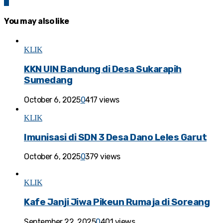
0
You may also like
KLIK
KKN UIN Bandung di Desa Sukarapih
Sumedang
October 6, 2025
0
417 views
KLIK
Imunisasi di SDN 3 Desa Dano Leles Garut
October 6, 2025
0
379 views
KLIK
Kafe Janji Jiwa Pikeun Rumaja di Soreang
September 22, 2025
0
401 views