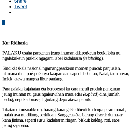
Share
Tweet
0
Ku: Ridhazia
PALAKU usaha panganan jeung inuman dilaporkeun beuki loba nu
ngalakukeun praktik ngaganti label kadaluarsa
(relabeling
).
Sindikát skala nasional ngamangpaatkeun momen puncak panjualan,
utamana dina poé-poé raya kaagamaan saperti Lebaran, Natal, taun anyar,
Imlek, atawa mangsa libur panjang.
Para palaku kajahatan éta beroperasi ku cara meuli produk panganan
jeung inuman nu geus ngaleuwihan masa edar
(expired
) dina jumlah
badag, nepi ka tonase, ti gudang depo atawa pabrik.
Tibatan dimusnahkeun, barang-barang éta dibeuli ku harga pisan murah,
malah aya nu diitung perkiloan. Sanggeus éta, barang disortir dumasar
kana jinisna, saperti susu, kadaharan ringan, biskuit kaléng, roti, saos,
jeung sajabana.