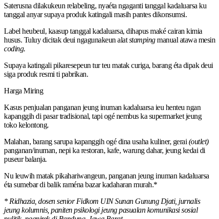
Saterusna dilakukeun relabeling, nyaéta ngaganti tanggal kadaluarsa ku
tanggal anyar supaya produk katingali masih pantes dikonsumsi.
Label heubeul, kaasup tanggal kadaluarsa, dihapus maké cairan kimia
husus. Tuluy dicitak deui ngagunakeun alat
stamping
manual atawa mesin
coding
.
Supaya katingali pikaresepeun tur teu matak curiga, barang éta dipak deui
siga produk resmi ti pabrikan.
Harga Miring
Kasus penjualan panganan jeung inuman kadaluarsa ieu henteu ngan
kapanggih di pasar tradisional, tapi ogé nembus ka supermarket jeung
toko kelontong.
Malahan, barang sarupa kapanggih ogé dina usaha kuliner, gerai
(outlet)
panganan/inuman, nepi ka restoran, kafe, warung dahar, jeung kedai di
puseur balanja.
Nu leuwih matak pikahariwangeun, panganan jeung inuman kadaluarsa
éta sumebar di balik raména bazar kadaharan murah.*
* Ridhazia, dosen senior Fidkom UIN Sunan Gunung Djati, jurnalis
jeung kolumnis, paniten psikologi jeung pasualan komunikasi sosial
pulitik, nganjrek di Bandung, Jawa Barat.