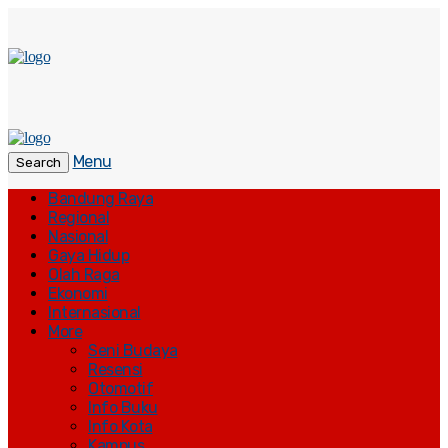
Menu
Search
Bandung Raya
Regional
Nasional
Gaya Hidup
Olah Raga
Ekonomi
Internasional
More
Seni Budaya
Resensi
Otomotif
Info Buku
Info Kota
Kampus