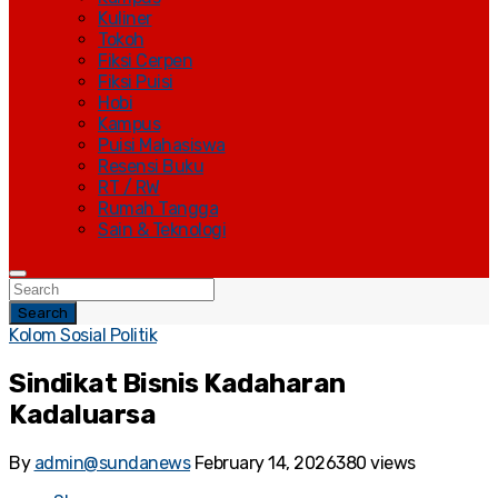
Kuliner
Tokoh
Fiksi Cerpen
Fiksi Puisi
Hobi
Kampus
Puisi Mahasiswa
Resensi Buku
RT / RW
Rumah Tangga
Sain & Teknologi
Search
Kolom Sosial Politik
Sindikat Bisnis Kadaharan
Kadaluarsa
By
admin@sundanews
February 14, 2026
380 views