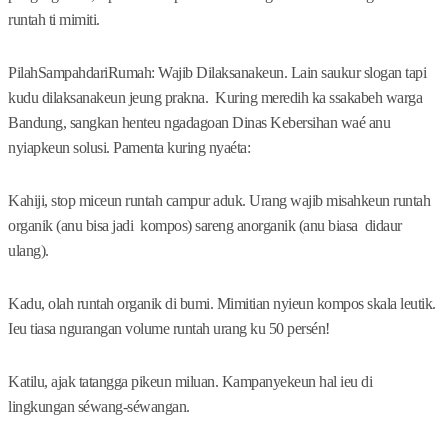
runtah ti mimiti.
PilahSampahdariRumah: Wajib Dilaksanakeun. Lain saukur slogan tapi
kudu dilaksanakeun jeung prakna. Kuring meredih ka ssakabeh warga
Bandung, sangkan henteu ngadagoan Dinas Kebersihan waé anu
nyiapkeun solusi. Pamenta kuring nyaéta:
Kahiji, stop miceun runtah campur aduk. Urang wajib misahkeun runtah
organik (anu bisa jadi kompos) sareng anorganik (anu biasa didaur
ulang).
Kadu, olah runtah organik di bumi. Mimitian nyieun kompos skala leutik.
Ieu tiasa ngurangan volume runtah urang ku 50 persén!
Katilu, ajak tatangga pikeun miluan. Kampanyekeun hal ieu di
lingkungan séwang-séwangan.