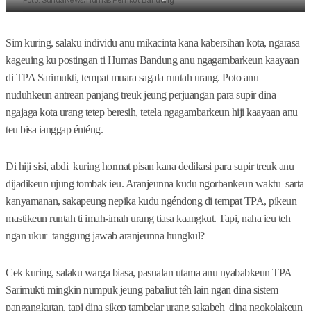
Foto: SundaNews/Humas Pemkot Bandung
Sim kuring, salaku individu anu mikacinta kana kabersihan kota, ngarasa
kageuing ku postingan ti Humas Bandung anu ngagambarkeun kaayaan
di TPA Sarimukti, tempat muara sagala runtah urang. Poto anu
nuduhkeun antrean panjang treuk jeung perjuangan para supir dina
ngajaga kota urang tetep beresih, tetela ngagambarkeun hiji kaayaan anu
teu bisa ianggap énténg.
Di hiji sisi, abdi kuring hormat pisan kana dedikasi para supir treuk anu
dijadikeun ujung tombak ieu. Aranjeunna kudu ngorbankeun waktu sarta
kanyamanan, sakapeung nepika kudu ngéndong di tempat TPA, pikeun
mastikeun runtah ti imah-imah urang tiasa kaangkut. Tapi, naha ieu teh
ngan ukur tanggung jawab aranjeunna hungkul?
Cek kuring, salaku warga biasa, pasualan utama anu nyababkeun TPA
Sarimukti mingkin numpuk jeung pabaliut téh lain ngan dina sistem
pangangkutan, tapi dina sikep tambelar urang sakabeh dina ngokolakeun