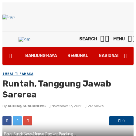
SEARCH
MENU
BANDUNG RAYA
REGIONAL
NASIONAL
GA
SURAT TI PAMACA
Runtah, Tanggung Jawab
Sarerea
By
ADMIN@SUNDANEWS
November 16, 2025
213 views
0
Foto: SundaNews/Humas Pemkot Bandung