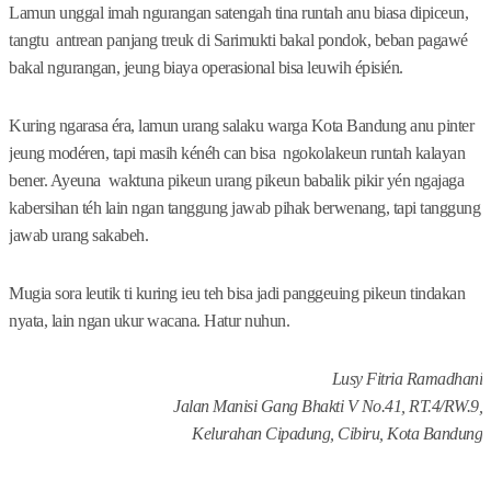
Lamun unggal imah ngurangan satengah tina runtah anu biasa dipiceun,
tangtu antrean panjang treuk di Sarimukti bakal pondok, beban pagawé
bakal ngurangan, jeung biaya operasional bisa leuwih épisién.
Kuring ngarasa éra, lamun urang salaku warga Kota Bandung anu pinter
jeung modéren, tapi masih kénéh can bisa ngokolakeun runtah kalayan
bener. Ayeuna waktuna pikeun urang pikeun babalik pikir yén ngajaga
kabersihan téh lain ngan tanggung jawab pihak berwenang, tapi tanggung
jawab urang sakabeh.
Mugia sora leutik ti kuring ieu teh bisa jadi panggeuing pikeun tindakan
nyata, lain ngan ukur wacana. Hatur nuhun.
Lusy Fitria Ramadhani
Jalan Manisi Gang Bhakti V No.41, RT.4/RW.9,
Kelurahan Cipadung, Cibiru, Kota Bandung