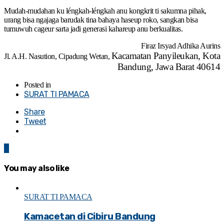
Mudah-mudahan ku léngkah-léngkah anu kongkrit ti sakumna pihak,
urang bisa ngajaga barudak tina bahaya haseup roko, sangkan bisa
tumuwuh cageur sarta jadi generasi kahareup anu berkualitas.
Firaz Irsyad Adhika Aurins
Kacamatan Panyileukan, Kota
Jl. A.H. Nasution, Cipadung Wetan,
Bandung, Jawa Barat 40614
Posted in
SURAT TI PAMACA
Share
Tweet
0
You may also like
SURAT TI PAMACA
Kamacetan di Cibiru Bandung