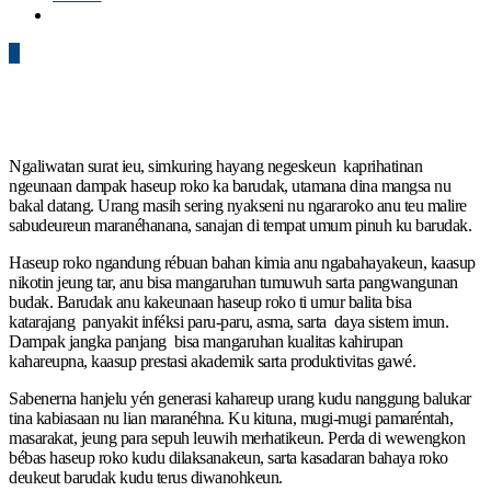
0
Ngaliwatan surat ieu, simkuring hayang negeskeun kaprihatinan
ngeunaan dampak haseup roko ka barudak, utamana dina mangsa nu
bakal datang. Urang masih sering nyakseni nu ngararoko anu teu malire
sabudeureun maranéhanana, sanajan di tempat umum pinuh ku barudak.
Haseup roko ngandung rébuan bahan kimia anu ngabahayakeun, kaasup
nikotin jeung tar, anu bisa mangaruhan tumuwuh sarta pangwangunan
budak. Barudak anu kakeunaan haseup roko ti umur balita bisa
katarajang panyakit inféksi paru-paru, asma, sarta daya sistem imun.
Dampak jangka panjang bisa mangaruhan kualitas kahirupan
kahareupna, kaasup prestasi akademik sarta produktivitas gawé.
Sabenerna hanjelu yén generasi kahareup urang kudu nanggung balukar
tina kabiasaan nu lian maranéhna. Ku kituna, mugi-mugi pamaréntah,
masarakat, jeung para sepuh leuwih merhatikeun. Perda di wewengkon
bébas haseup roko kudu dilaksanakeun, sarta kasadaran bahaya roko
deukeut barudak kudu terus diwanohkeun.