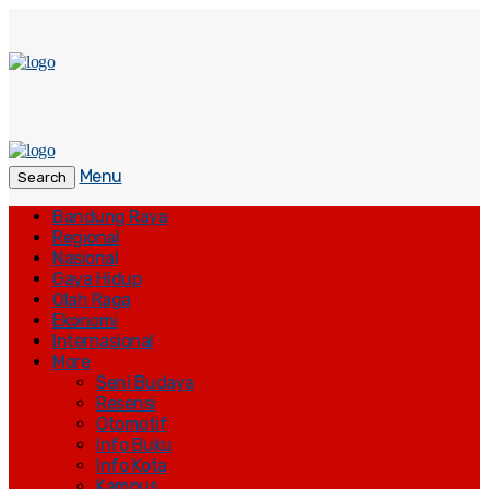
Menu
Search
Bandung Raya
Regional
Nasional
Gaya Hidup
Olah Raga
Ekonomi
Internasional
More
Seni Budaya
Resensi
Otomotif
Info Buku
Info Kota
Kampus