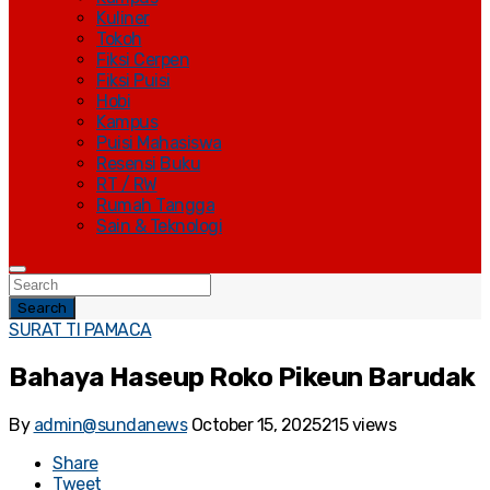
Kuliner
Tokoh
Fiksi Cerpen
Fiksi Puisi
Hobi
Kampus
Puisi Mahasiswa
Resensi Buku
RT / RW
Rumah Tangga
Sain & Teknologi
Search
SURAT TI PAMACA
Bahaya Haseup Roko Pikeun Barudak
By
admin@sundanews
October 15, 2025
215 views
Share
Tweet