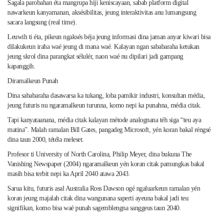
Sagala parobahan éta mangrupa hiji keniscayaan, sabab platform digital
nawarkeun kanyamanan, aksésibilitas, jeung interaktivitas anu lumangsung
sacara langsung (real time).
Leuwih ti éta, pikeun ngaksés béja jeung informasi dina jaman anyar kiwari bisa
dilakukeun iraha waé jeung di mana waé. Kalayan ngan sababaraha ketukan
jeung skrol dina parangkat sélulér, naon waé nu dipilari jadi gampang
kapanggih.
Diramalkeun Punah
Dina sababaraha dasawarsa ka tukang, loba pamikir industri, konsultan média,
jeung futuris nu ngaramalkeun turunna, komo nepi ka punahna, média citak.
Tapi kanyataanana, média citak kalayan métode analognana téh siga “teu aya
matina”. Malah ramalan Bill Gates, pangadeg Microsoft, yén koran bakal réngsé
dina taun 2000, tétéla meleset.
Profesor ti University of North Carolina, Philip Meyer, dina bukuna The
Vanishing Newspaper (2004) ngaramalkeun yén koran citak pamungkas bakal
masih bisa terbit nepi ka April 2040 atawa 2043.
Sarua kitu, futuris asal Australia Ross Dawson ogé ngaluarkeun ramalan yén
koran jeung majalah citak dina wangunana saperti ayeuna bakal jadi teu
signifikan, komo bisa waé punah sagemblengna sanggeus taun 2040.