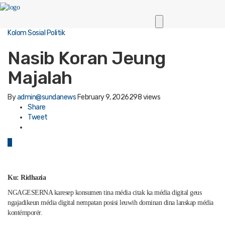
Kolom Sosial Politik
Nasib Koran Jeung
Majalah
By
admin@sundanews
February 9, 2026
298 views
Share
Tweet
0
Ku: Ridhazia
NGAGESERNA karesep konsumen tina média citak ka média digital geus
ngajadikeun média digital nempatan posisi leuwih dominan dina lanskap média
kontémporér.