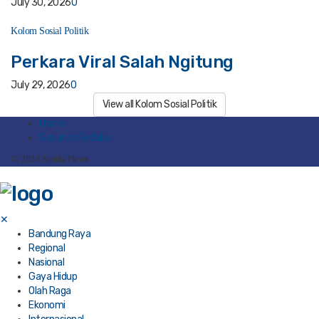
July 30, 2026
0
Kolom Sosial Politik
Perkara Viral Salah Ngitung
July 29, 2026
0
View all Kolom Sosial Politik
Home
Susunan Redaksi
© 2024 Sunda News
✕
Bandung Raya
Regional
Nasional
Gaya Hidup
Olah Raga
Ekonomi