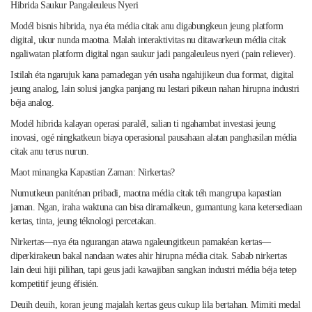
Hibrida Saukur Pangaleuleus Nyeri
Modél bisnis hibrida, nya éta média citak anu digabungkeun jeung platform
digital, ukur nunda maotna. Malah interaktivitas nu ditawarkeun média citak
ngaliwatan platform digital ngan saukur jadi pangaleuleus nyeri (pain reliever).
Istilah éta ngarujuk kana pamadegan yén usaha ngahijikeun dua format, digital
jeung analog, lain solusi jangka panjang nu lestari pikeun nahan hirupna industri
béja analog.
Modél hibrida kalayan operasi paralél, salian ti ngahambat investasi jeung
inovasi, ogé ningkatkeun biaya operasional pausahaan alatan panghasilan média
citak anu terus nurun.
Maot minangka Kapastian Zaman: Nirkertas?
Numutkeun paniténan pribadi, maotna média citak téh mangrupa kapastian
jaman. Ngan, iraha waktuna can bisa diramalkeun, gumantung kana ketersediaan
kertas, tinta, jeung téknologi percetakan.
Nirkertas—nya éta ngurangan atawa ngaleungitkeun pamakéan kertas—
diperkirakeun bakal nandaan wates ahir hirupna média citak. Sabab nirkertas
lain deui hiji pilihan, tapi geus jadi kawajiban sangkan industri média béja tetep
kompetitif jeung éfisién.
Deuih deuih, koran jeung majalah kertas geus cukup lila bertahan. Mimiti medal