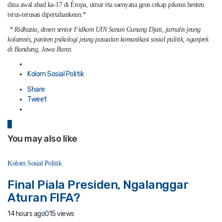
dina awal abad ka-17 di Éropa, umur éta saenyana geus cekap pikeun henteu
terus-terusan dipertahankeun.*
* Ridhazia, dosen senior Fidkom UIN Sunan Gunung Djati, jurnalis jeung
kolumnis, paniten psikologi jeung pasualan komunikasi sosial pulitik, nganjrek
di Bandung, Jawa Barat.
Posted
in
Kolom Sosial Politik
Share
Tweet
0
You may also like
Kolom Sosial Politik
Final Piala Presiden, Ngalanggar
Aturan FIFA?
14 hours ago
0
15 views