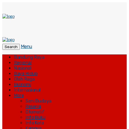
Menu
Search
Bandung Raya
Regional
Nasional
Gaya Hidup
Olah Raga
Ekonomi
Internasional
More
Seni Budaya
Resensi
Otomotif
Info Buku
Info Kota
Kampus