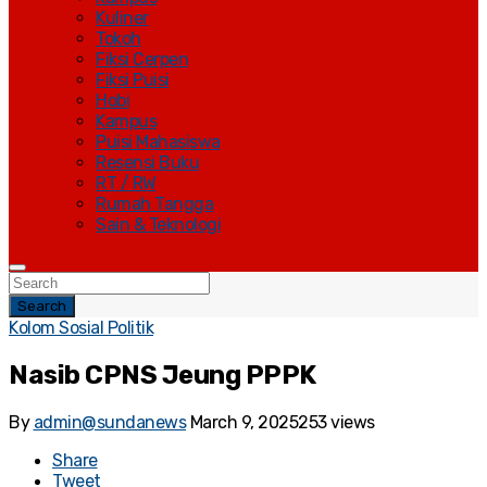
Kuliner
Tokoh
Fiksi Cerpen
Fiksi Puisi
Hobi
Kampus
Puisi Mahasiswa
Resensi Buku
RT / RW
Rumah Tangga
Sain & Teknologi
Search
Kolom Sosial Politik
Nasib CPNS Jeung PPPK
By
admin@sundanews
March 9, 2025
253 views
Share
Tweet