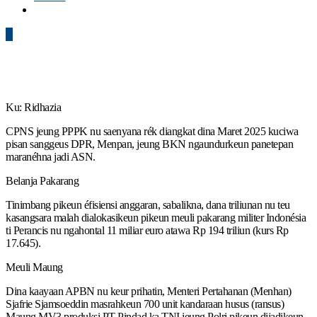
0
Ku: Ridhazia
CPNS jeung PPPK nu saenyana rék diangkat dina Maret 2025 kuciwa
pisan sanggeus DPR, Menpan, jeung BKN ngaundurkeun panetepan
maranéhna jadi ASN.
Belanja Pakarang
Tinimbang pikeun éfisiensi anggaran, sabalikna, dana triliunan nu teu
kasangsara malah dialokasikeun pikeun meuli pakarang militer Indonésia
ti Perancis nu ngahontal 11 miliar euro atawa Rp 194 triliun (kurs Rp
17.645).
Meuli Maung
Dina kaayaan APBN nu keur prihatin, Menteri Pertahanan (Menhan)
Sjafrie Sjamsoeddin masrahkeun 700 unit kandaraan husus (ransus)
Maung MV3 produksi PT Pindad ka TNI jeung Polri pikeun dijadikeun