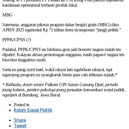
kandaraan operasional berbasis produk lokal.
MBG
Saterusna, anggaran pikeun program dahar bergizi gratis (MBG) dina
APBN 2025 ngahontal Rp 71 triliun demi nyumponan “jangji politik.”
PPPK/CPNS (?)
Padahal, PPPK/CPNS nu lolobana geus jadi honorer nagara malah teu
dipaliré. Kalayan alesan pemotongan anggaran, nasib pagawé nagara ieu
bisa-bisa tinggaleun nasib.
Sarta nu pang nyeri haté, wakil rakyat lain ngabélaan rahayat, tapi
ngarojong program nu nyangkaruk bisnis para calo triliunan rupiah.*
* Ridhazia, dosen senior Fidkom UIN Sunan Gunung Djati, jurnalis
jeung kolunis, paniten psikologi jeung pasualan komunikasi sosial pulitik,
nganjrek di Bandung, Jawa Barat.
Posted in
Kolom Sosial Politik
Share
Tweet