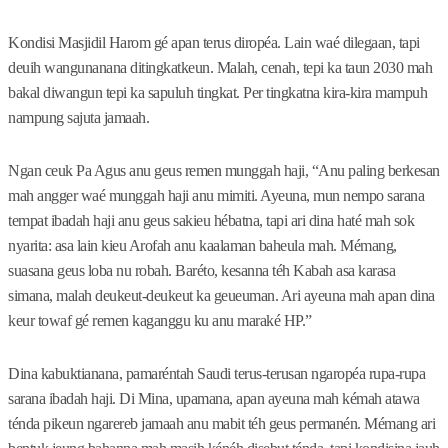
Kondisi Masjidil Harom gé apan terus diropéa. Lain waé dilegaan, tapi
deuih wangunanana ditingkatkeun. Malah, cenah, tepi ka taun 2030 mah
bakal diwangun tepi ka sapuluh tingkat. Per tingkatna kira-kira mampuh
nampung sajuta jamaah.
Ngan ceuk Pa Agus anu geus remen munggah haji, “Anu paling berkesan
mah angger waé munggah haji anu mimiti. Ayeuna, mun nempo sarana
tempat ibadah haji anu geus sakieu hébatna, tapi ari dina haté mah sok
nyarita: asa lain kieu Arofah anu kaalaman baheula mah. Mémang,
suasana geus loba nu robah. Baréto, kesanna téh Kabah asa karasa
simana, malah deukeut-deukeut ka geueuman. Ari ayeuna mah apan dina
keur towaf gé remen kaganggu ku anu maraké HP.”
Dina kabuktianana, pamaréntah Saudi terus-terusan ngaropéa rupa-rupa
sarana ibadah haji. Di Mina, upamana, apan ayeuna mah kémah atawa
ténda pikeun ngarereb jamaah anu mabit téh geus permanén. Mémang ari