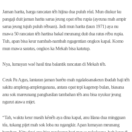
Jaman harita, harga rancatan téh hijina dua puluh réal. Mun diukur ku
pangaji duit jaman harita sarua jeung opat rébu rupia (ayeuna mah ampir
sarua jeung tujuh puluh rébuan). Jadi mun harita (taun 1971) aya nu
mawa 50 rancatan téh hartina bakal meunang duit dua ratus rébu rupia.
Tuh, apan bisa keur nambah-nambah ngagentian ongkos kapal. Komo
mun mawa saratus, ongkos ka Mekah bisa katutup.
Nya, lumayan waé hasil tina balantik rancatan di Mekah téh.
Ceuk Pa Agus, lantaran jaman baréto mah ngalaksanakeun ibadah haji téh
sakitu ampleng-amplenganana, antara opat tepi kagenep bulan, biasana
anu sok mareunang panghasilan tambahan téh anu bisa nyukur jeung
ngurut atawa mijet.
“Tah, waktu keur masih kénéh aya dina kapal, anu lilana dua mingguan
téa, tukang pijet mah sok loba nu ngangkir. Apan lumayan meunang