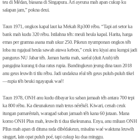
teu di Médan, biasana di Singapura. Ari ayeuna mah apan cukup ku
salapan jam,” pokna deui.
Taun 1971, ongkos kapal laut ka Mekah Rp300 rébu. “Tapi ari setor ka
bank mah kudu 320 rébu. Istilahna téh: meuli heula kapal. Harita, harga
emas per gramna asana mah ukur 250. Pikeun nyumponan ongkos téh
loba nu ngajual heula sawah atawa kebon,” ceuk ieu kiyai anu kungsi jadi
pangurus NU Jabar téh. Jaman harita mah, saréal (duit Arab) téh
pangajina kurang ti dua ratus rupia. Bandingkeun jeung dina taun 2018
anu geus leuwih ti tilu rébu. Jadi undakna réal téh geus puluh-puluh tikel
—rupia téh beuki ngayapak waé!
Taun 1978, ONH anu kudu dibayar ku saban jamaah téh antara 700 tepi
ka 800 rébu. Ka dieunakeun mah terus nérékél. Kiwari, cenah ceuk
itungan pamaréntah, waragad saban jamaah téh kana 60 jutaan. Mana
komo ONH Plus mah, leuwih ti dua tikeleunana. Enya, anu miluan ONH
Pllus mah apan di dituna rada dibédakeun, misalna waé waktuna leuwih
singget, lain opat puluh poé, tapi cukup ku dua minggu.