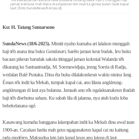
Teu kawas jaman ayeuna naek pesawat terbang salila 9 jam, munggah haji
jaman baheula mah lilana di perjalanan teh nepi ka genep bulan naek kapal
laut. (Foto:SundaNews/Komps.id)
Ku
:
H.
Tatang Sumarsono
SundaNews (18/6-2025).
Mimiti nyaho kumaha ari lalakon munggah
haji téh asana tina buku
Gandasari
, baréto jaman keur budak. Ieu buku
bacaan pikeun barudak sakola titinggal jaman kolonial Walanda téh
dikarang ku Sastraatmadja, M. Soemawidjaja, jeung Soeria di Radja,
wedalan Balé Pustaka. Dina éta buku dilalakonkeun waktu ninina Jang
Éman rék indit ka Mekah, tumpak kapal cai, anu lilana angkleung-
angkleungan di laut aya bulanna. Jamaah anu rék ngalaksanakeun ibadah
haji téh disebutna sahara. Ku sabab lila di jalanna, nya atuh kudu loba
bebekelanana ogé.
Kasawang kumaha banggana lalampahan indit ka Mekah dina awal taun
1900-an. Cacakan harita mah geus ngagunakeun kapal cai nu kaitung
rada modéren. Maksudna lain lain kapal layar anu lajuna di laut