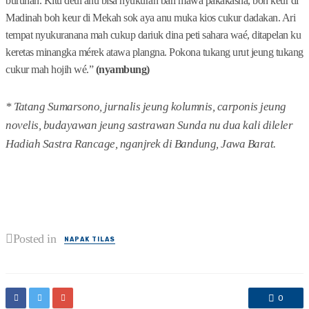
buruhan. Kitu deui anu bisa nyukuran bari mawa pakakasna, boh keur di
Madinah boh keur di Mekah sok aya anu muka kios cukur dadakan. Ari
tempat nyukuranana mah cukup dariuk dina peti sahara waé, ditapelan ku
keretas minangka mérek atawa plangna. Pokona tukang urut jeung tukang
cukur mah hojih wé.”
(nyambung)
* Tatang Sumarsono, jurnalis jeung kolumnis, carponis jeung
novelis, budayawan jeung sastrawan Sunda nu dua kali dileler
Hadiah Sastra Rancage, nganjrek di Bandung, Jawa Barat.
Posted in
NAPAK TILAS
0