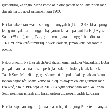
gumantung ka angin. Mana komo atuh dina jaman baheulana pisan mah,
dua atawa tilu abad saméméh taun 1900.
Bet ku kabeneran, waktu sorangan munggah haji taun 2018, bisa tepung
jeung nu ngalaman munggah haji jaman kana kapal laut. Pa Haji Agus
Salim (65 taun), urang Bogor, anu munggaran munggah haji dina taun
1971. “Harita karék umur tujuh welas taunan, jaman keur jadi santri,”
pokna.
Ngobrol jeung Pa Haji téh di Arofah, saméméh indit ka Mudzalifah. Loba
pangalamanana dina urusan perhajian, sabab mindeng bulak-balik ka
Tanah Suci. Mun diitung, geus leuwih ti tilu puluh kali ngalaksanakeun
ibadah hajina téh. Mana komo mun dijumlah-jamleh jeung umroh mah.
Éta waé, ti taun 1987 tepi ka 2018, Pa Agus saban taun jarah ka Tanah
Suci, nganteur jamaah anu harayangeun dipingpin ibadah ku dirina.
Baréto, kapal anu ngakut jamaah calon haji ti Tanjung Priuk téh miangna