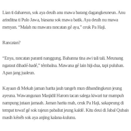
Lian ti dahareun, sok aya deuih anu mawa barang dagangkeuneun. Anu
arinditna ti Pulo Jawa, biasana sok mawa batik. Aya deuih nu mawa
menyan. “Malah nu mawara rancatan gé aya,” ceuk Pa Haji.
Rancatan?
“Enya, rancatan paranti nanggung. Bahanna tina awi tali tali. Meunang
ngaraut dihadé-hadé,” témbalna. Mawana gé lain hiji-dua, tapi puluhan.
Apan jang jualeun.
Kayaan di Mekah jaman harita jauh tangeh mun dibandingkeun jeung
ayeuna. Wawangunan Masjidil Harom tacan salega kiwari tur mampuh
nampung jutaan jamaah. Jaman harita mah, ceuk Pa Haji, sakapeung di
tempat towaf gé sok rajeun pabaliut jeung kaldé. Kitu deui di Jabal Qubais
masih kénéh sok aya anjing kalana-kulunu.