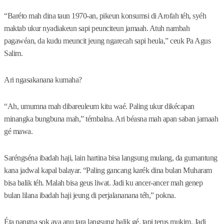
“Baréto mah dina taun 1970-an, pikeun konsumsi di Arofah téh, syéh
maktab ukur nyadiakeun sapi peunciteun jamaah. Atuh nambah
pagawéan, da kudu meuncit jeung ngarecah sapi heula,” ceuk Pa Agus
Salim.
Ari ngasakanana kumaha?
“Ah, umumna mah dibareuleum kitu waé. Paling ukur dikécapan
minangka bungbuna mah,” témbalna. Ari béasna mah apan saban jamaah
gé mawa.
Saréngséna ibadah haji, lain hartina bisa langsung mulang, da gumantung
kana jadwal kapal balayar. “Paling gancang karék dina bulan Muharam
bisa balik téh. Malah bisa geus liwat. Jadi ku ancer-ancer mah genep
bulan lilana ibadah haji jeung di perjalananana téh,” pokna.
Éta pangna sok aya anu tara langsung balik gé, tapi terus mukim. Jadi