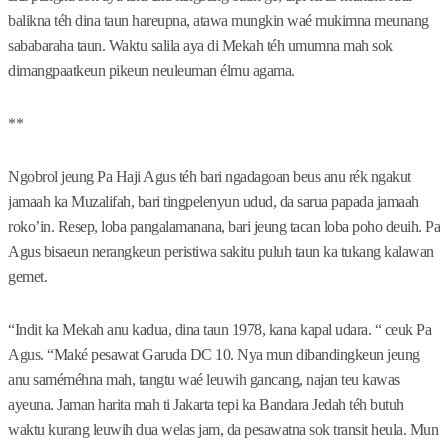
balikna téh dina taun hareupna, atawa mungkin waé mukimna meunang
sababaraha taun. Waktu salila aya di Mekah téh umumna mah sok
dimangpaatkeun pikeun neuleuman élmu agama.
**
Ngobrol jeung Pa Haji Agus téh bari ngadagoan beus anu rék ngakut
jamaah ka Muzalifah, bari tingpelenyun udud, da sarua papada jamaah
roko’in. Resep, loba pangalamanana, bari jeung tacan loba poho deuih. Pa
Agus bisaeun nerangkeun peristiwa sakitu puluh taun ka tukang kalawan
gemet.
“Indit ka Mekah anu kadua, dina taun 1978, kana kapal udara. “ ceuk Pa
Agus. “Maké pesawat Garuda DC 10. Nya mun dibandingkeun jeung
anu saméméhna mah, tangtu waé leuwih gancang, najan teu kawas
ayeuna. Jaman harita mah ti Jakarta tepi ka Bandara Jedah téh butuh
waktu kurang leuwih dua welas jam, da pesawatna sok transit heula. Mun