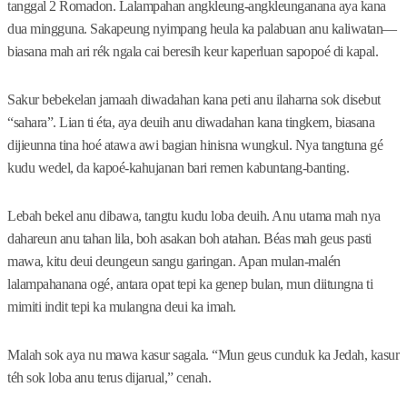
tanggal 2 Romadon. Lalampahan angkleung-angkleunganana aya kana
dua mingguna. Sakapeung nyimpang heula ka palabuan anu kaliwatan—
biasana mah ari rék ngala cai beresih keur kaperluan sapopoé di kapal.
Sakur bebekelan jamaah diwadahan kana peti anu ilaharna sok disebut
“sahara”. Lian ti éta, aya deuih anu diwadahan kana tingkem, biasana
dijieunna tina hoé atawa awi bagian hinisna wungkul. Nya tangtuna gé
kudu wedel, da kapoé-kahujanan bari remen kabuntang-banting.
Lebah bekel anu dibawa, tangtu kudu loba deuih. Anu utama mah nya
dahareun anu tahan lila, boh asakan boh atahan. Béas mah geus pasti
mawa, kitu deui deungeun sangu garingan. Apan mulan-malén
lalampahanana ogé, antara opat tepi ka genep bulan, mun diitungna ti
mimiti indit tepi ka mulangna deui ka imah.
Malah sok aya nu mawa kasur sagala. “Mun geus cunduk ka Jedah, kasur
téh sok loba anu terus dijarual,” cenah.