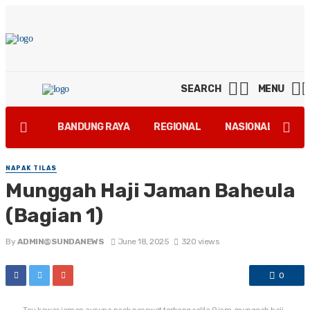
SEARCH
MENU
BANDUNG RAYA
REGIONAL
NASIONAL
GA
NAPAK TILAS
Munggah Haji Jaman Baheula
(Bagian 1)
By
ADMIN@SUNDANEWS
June 18, 2025
320 views
0