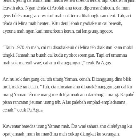
bentuk jeung bahanna mah masih kénéh disebut ténda, tapi kondisina jauh
leuwih alus. Ngan ténda di Arofah anu tacan dipermanénkeun, da mun
geus bérés mangsana wukuf mah sok terus dibalongkaran deui. Tah, ari
ténda di Mina mah henteu. Kitu deui lebah nyadiakeun cai beresih,
ayeuna mah ngan kari muterkeun keran, cai langsung ngocor.
“Taun 1970-an mah, cai nu disadiakeun di Mina téh diakutan kana mobil
téngki. Jamaah nu butuh cai kudu nyokot sorangan. Tapi ari umumna
mah sok mareuli waé, cai anu ditanggungan,” ceuk Pa Agus.
Ari nu sok daragang cai téh urang Yaman, cenah. Ditanggung dina blék
urut, maké rancatan. “Tah, éta rancatan anu diparaké nanggungan cai ku
urang Yaman téh meunang meuli ti jamaah anu daratang ti urang. Kapaké
pisan rancatan jieunan urang téh. Alus palebah emplad-empladanana,
cenah,” ceuk Pa Agus.
Kawentar baredas urang Yaman mah. Éta waé sahara anu diréréyang ku
opat jamaah, mun ku manéhna mah cukup diangkat ku sorangan.