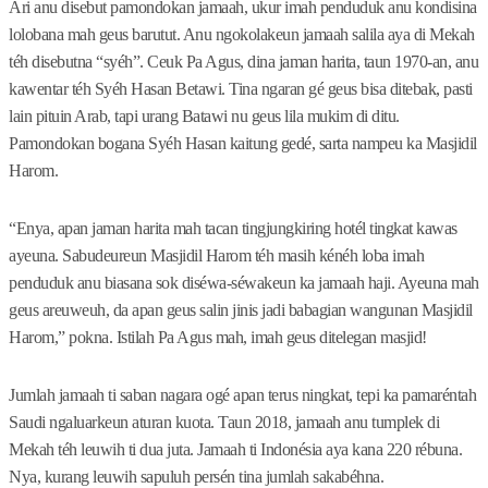
Ari anu disebut pamondokan jamaah, ukur imah penduduk anu kondisina
lolobana mah geus barutut. Anu ngokolakeun jamaah salila aya di Mekah
téh disebutna “syéh”. Ceuk Pa Agus, dina jaman harita, taun 1970-an, anu
kawentar téh Syéh Hasan Betawi. Tina ngaran gé geus bisa ditebak, pasti
lain pituin Arab, tapi urang Batawi nu geus lila mukim di ditu.
Pamondokan bogana Syéh Hasan kaitung gedé, sarta nampeu ka Masjidil
Harom.
“Enya, apan jaman harita mah tacan tingjungkiring hotél tingkat kawas
ayeuna. Sabudeureun Masjidil Harom téh masih kénéh loba imah
penduduk anu biasana sok diséwa-séwakeun ka jamaah haji. Ayeuna mah
geus areuweuh, da apan geus salin jinis jadi babagian wangunan Masjidil
Harom,” pokna. Istilah Pa Agus mah, imah geus ditelegan masjid!
Jumlah jamaah ti saban nagara ogé apan terus ningkat, tepi ka pamaréntah
Saudi ngaluarkeun aturan kuota. Taun 2018, jamaah anu tumplek di
Mekah téh leuwih ti dua juta. Jamaah ti Indonésia aya kana 220 rébuna.
Nya, kurang leuwih sapuluh persén tina jumlah sakabéhna.