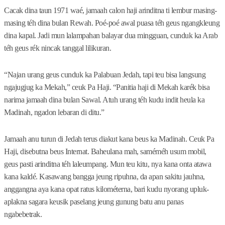
Cacak dina taun 1971 waé, jamaah calon haji arinditna ti lembur masing-
masing téh dina bulan Rewah. Poé-poé awal puasa téh geus ngangkleung
dina kapal. Jadi mun lalampahan balayar dua mingguan, cunduk ka Arab
téh geus rék nincak tanggal lilikuran.
“Najan urang geus cunduk ka Palabuan Jedah, tapi teu bisa langsung
ngajugjug ka Mekah,” ceuk Pa Haji. “Panitia haji di Mekah karék bisa
narima jamaah dina bulan Sawal. Atuh urang téh kudu indit heula ka
Madinah, ngadon lebaran di ditu.”
Jamaah anu turun di Jedah terus diakut kana beus ka Madinah. Ceuk Pa
Haji, disebutna beus Internat. Baheulana mah, saméméh usum mobil,
geus pasti arinditna téh laleumpang. Mun teu kitu, nya kana onta atawa
kana kaldé. Kasawang bangga jeung ripuhna, da apan sakitu jauhna,
anggangna aya kana opat ratus kilométerna, bari kudu nyorang upluk-
aplakna sagara keusik paselang jeung gunung batu anu panas
ngabebetrak.