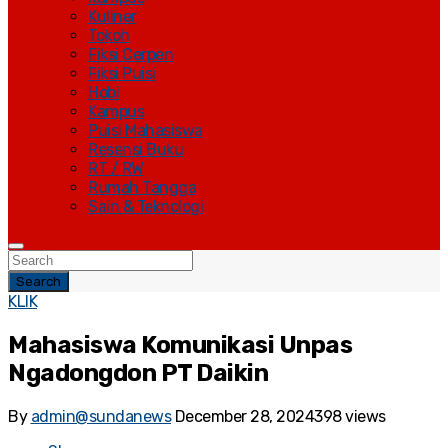
Kuliner
Tokoh
Fiksi Cerpen
Fiksi Puisi
Hobi
Kampus
Puisi Mahasiswa
Resensi Buku
RT / RW
Rumah Tangga
Sain & Teknologi
Search
KLIK
Mahasiswa Komunikasi Unpas
Ngadongdon PT Daikin
By
admin@sundanews
December 28, 2024
398 views