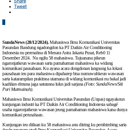
Share
Tweet
0
SundaNews (28/12/2024).
Mahasiswa Ilmu Komunikasi Universitas
Pasundan Bandung ngadongdon ka PT Daikin Air Conditioning
Indonesia nu perenahna di Menara Astra Jakarta Pusat, Reb0 11
Desember 2024. Nu ngilu 58 mahasiswa. Tujuanana pikeun
ngaronjatkeun wawasan sarta pamahaman mahasiswa ka widang
komunikasi pausahaan. Ku ayana acara dongdonan langsung ka lokasi
pausahaan ieu para mahasiswa dipaharep bisa numuwuhkeun wawasan
sarta katarampilan praktisna utamana di widang komunikasi nu bakal jadi
kaahlian elmuna jaga satutasna lulus jadi sarjana
(Foto: SundaNews/Siti
Puri Mutmainah).
Mahasiswa Ilmu Komunikasi Universitas Pasundan (Unpas) ngayakeun
kunjungan industri ka PT Daikin Air Conditioning Indonesia sabagé
usaha ngaronjatkeun wawasan jeung pamahaman mahasiswa kana dunya
komunikasi perusahaan.
Kunjungan ieu diiluan ku 58 mahasiswa anu diiring ku pembimbing sarta
dosén program studi Ilmu Komunikasi Universitas Pasundan. Acara