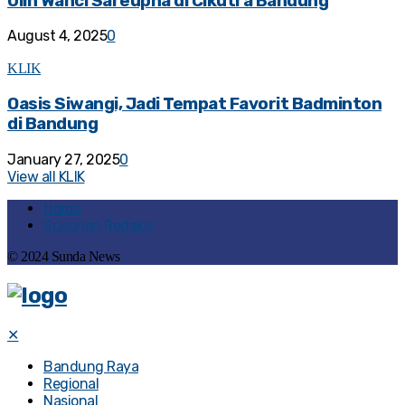
Ulin Wanci Sareupna di Cikutra Bandung
August 4, 2025
0
KLIK
Oasis Siwangi, Jadi Tempat Favorit Badminton
di Bandung
January 27, 2025
0
View all KLIK
Home
Susunan Redaksi
© 2024 Sunda News
✕
Bandung Raya
Regional
Nasional