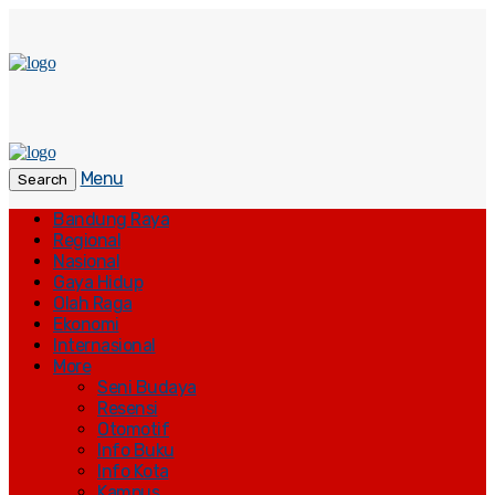
Menu
Search
Bandung Raya
Regional
Nasional
Gaya Hidup
Olah Raga
Ekonomi
Internasional
More
Seni Budaya
Resensi
Otomotif
Info Buku
Info Kota
Kampus