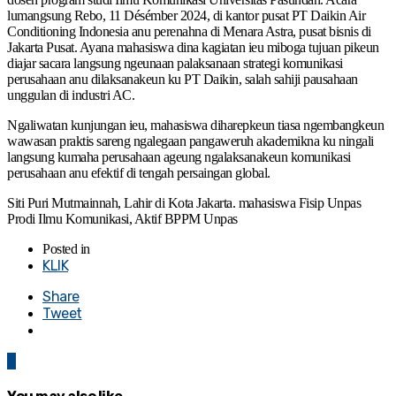
lumangsung Rebo, 11 Désémber 2024, di kantor pusat PT Daikin Air
Conditioning Indonesia anu perenahna di Menara Astra, pusat bisnis di
Jakarta Pusat. Ayana mahasiswa dina kagiatan ieu miboga tujuan pikeun
diajar sacara langsung ngeunaan palaksanaan strategi komunikasi
perusahaan anu dilaksanakeun ku PT Daikin, salah sahiji pausahaan
unggulan di industri AC.
Ngaliwatan kunjungan ieu, mahasiswa diharepkeun tiasa ngembangkeun
wawasan praktis sareng ngalegaan pangaweruh akademikna ku ningali
langsung kumaha perusahaan ageung ngalaksanakeun komunikasi
perusahaan anu efektif di tengah persaingan global.
Siti Puri Mutmainnah, Lahir di Kota Jakarta. mahasiswa Fisip Unpas
Prodi Ilmu Komunikasi, Aktif BPPM Unpas
Posted in
KLIK
Share
Tweet
0