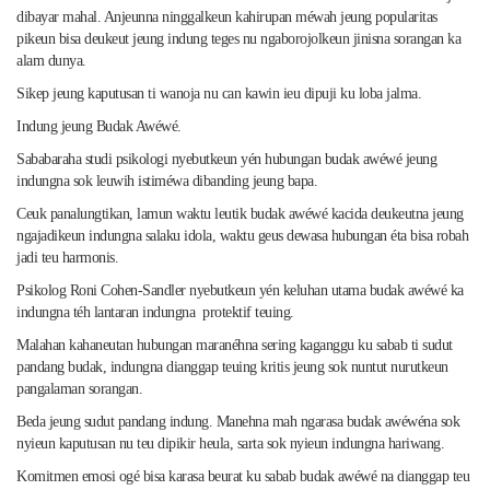
dibayar mahal. Anjeunna ninggalkeun kahirupan méwah jeung popularitas
pikeun bisa deukeut jeung indung teges nu ngaborojolkeun jinisna sorangan ka
alam dunya.
Sikep jeung kaputusan ti wanoja nu can kawin ieu dipuji ku loba jalma.
Indung jeung Budak Awéwé.
Sababaraha studi psikologi nyebutkeun yén hubungan budak awéwé jeung
indungna sok leuwih istiméwa dibanding jeung bapa.
Ceuk panalungtikan, lamun waktu leutik budak awéwé kacida deukeutna jeung
ngajadikeun indungna salaku idola, waktu geus dewasa hubungan éta bisa robah
jadi teu harmonis.
Psikolog Roni Cohen-Sandler nyebutkeun yén keluhan utama budak awéwé ka
indungna téh lantaran indungna protektif teuing.
Malahan kahaneutan hubungan maranéhna sering kaganggu ku sabab ti sudut
pandang budak, indungna dianggap teuing kritis jeung sok nuntut nurutkeun
pangalaman sorangan.
Beda jeung sudut pandang indung. Manehna mah ngarasa budak awéwéna sok
nyieun kaputusan nu teu dipikir heula, sarta sok nyieun indungna hariwang.
Komitmen emosi ogé bisa karasa beurat ku sabab budak awéwé na dianggap teu