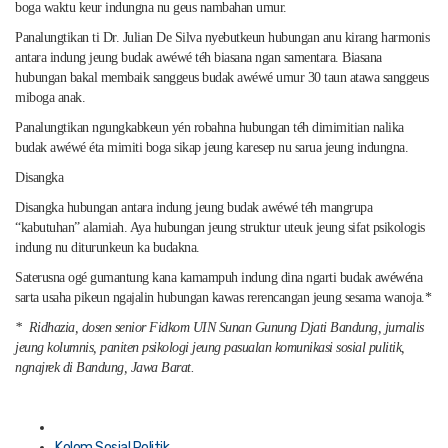
boga waktu keur indungna nu geus nambahan umur.
Panalungtikan ti Dr. Julian De Silva nyebutkeun hubungan anu kirang harmonis
antara indung jeung budak awéwé téh biasana ngan samentara. Biasana
hubungan bakal membaik sanggeus budak awéwé umur 30 taun atawa sanggeus
miboga anak.
Panalungtikan ngungkabkeun yén robahna hubungan téh dimimitian nalika
budak awéwé éta mimiti boga sikap jeung karesep nu sarua jeung indungna.
Disangka
Disangka hubungan antara indung jeung budak awéwé téh mangrupa
“kabutuhan” alamiah. Aya hubungan jeung struktur uteuk jeung sifat psikologis
indung nu diturunkeun ka budakna.
Saterusna ogé gumantung kana kamampuh indung dina ngarti budak awéwéna
sarta usaha pikeun ngajalin hubungan kawas rerencangan jeung sesama wanoja.*
* Ridhazia, dosen senior Fidkom UIN Sunan Gunung Djati Bandung, jurnalis
jeung kolumnis, paniten psikologi jeung pasualan komunikasi sosial pulitik,
ngnajrek di Bandung, Jawa Barat.
Posted
in
Kolom Sosial Politik