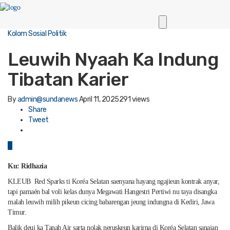
Kolom Sosial Politik
Leuwih Nyaah Ka Indung
Tibatan Karier
By
admin@sundanews
April 11, 2025
291 views
Share
Tweet
0
Ku: Ridhazia
KLEUB Red Sparks ti Koréa Selatan saenyana hayang ngajieun kontrak anyar,
tapi pamaén bal voli kelas dunya Megawati Hangestri Pertiwi nu taya disangka
malah leuwih milih pikeun cicing babarengan jeung indungna di Kediri, Jawa
Timur.
Balik deui ka Tanah Air sarta nolak neruskeun karirna di Koréa Selatan sanajan