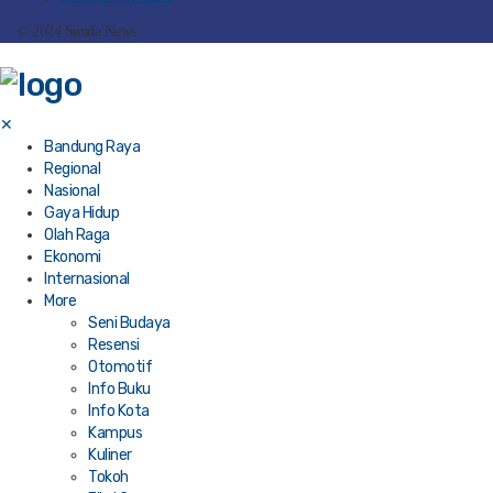
© 2024 Sunda News
✕
Bandung Raya
Regional
Nasional
Gaya Hidup
Olah Raga
Ekonomi
Internasional
More
Seni Budaya
Resensi
Otomotif
Info Buku
Info Kota
Kampus
Kuliner
Tokoh