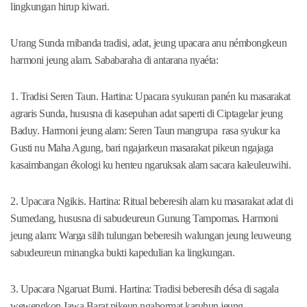
lingkungan hirup kiwari.
Urang Sunda mibanda tradisi, adat, jeung upacara anu némbongkeun
harmoni jeung alam. Sababaraha di antarana nyaéta:
1. Tradisi Seren Taun. Hartina: Upacara syukuran panén ku masarakat
agraris Sunda, hususna di kasepuhan adat saperti di Ciptagelar jeung
Baduy. Harmoni jeung alam: Seren Taun mangrupa rasa syukur ka
Gusti nu Maha Agung, bari ngajarkeun masarakat pikeun ngajaga
kasaimbangan ékologi ku henteu ngaruksak alam sacara kaleuleuwihi.
2. Upacara Ngikis. Hartina: Ritual beberesih alam ku masarakat adat di
Sumedang, hususna di sabudeureun Gunung Tampomas. Harmoni
jeung alam: Warga silih tulungan beberesih walungan jeung leuweung
sabudeureun minangka bukti kapedulian ka lingkungan.
3. Upacara Ngaruat Bumi. Hartina: Tradisi beberesih désa di sagala
wewengkon Jawa Barat pikeun ngahormat karuhun jeung