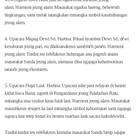
alam. Harmoni jeung alam: Masarakat ngadoa bareng, beberesih
lingkungan, sarta melak tatangkalan minangka simbol kasaimbangan
jeung alam.
4. Upacara Mapag Dewi Sri. Hartina: Ritual nyambut Dewi Sri, déwi
kesuburan jeung pari, nu dilaksanakeun saméméh panén. Harmoni
jeung alam: Tradisi ieu nétélakeun hubungan anu pageuh antara
masarakat Sunda jeung alam, utamana dina ngajaga kaharmonisan
tatanén jeung ékosistem.
5. Upacara Hajat Laut. Hartina: Upacara adat para nelayan di basisir
kidul Jawa Barat, saperti di Pangandaran jeung Palabuhan Ratu,
minangka rasa syukur kana hasil laut. Harmoni jeung alam: Masarakat
masrahkeun sesajen ka laut minangka simbol kahormatan sarta ngajaga
supaya laut tetep lestari ku henteu maehan lauk sacara kaleuleuwihi.
Tradisi-tradisi ieu nétélakeun kumaha masarakat Sunda hirup sajajar