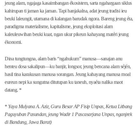
jeung alam, ngajaga kasaimbangan ékosistem, sarta ngahargaan siklus
kahirupan ti jaman ka jaman. Tapi hanjakalna, adat jeung tradisi ieu
beuki laleungit, utamana di kalangan barudak ngora. Bareng jeung éta,
paradigma materialisme, kapitalisme, jeung eksploitasi alam
kaleuleuwihan beuki kuat, ngan ukur pikeun kahayang matéri jeung
ékonomi.
Dina tungtungna, alam baris “ngahukum” manusa—sanajan anu
henteu dosa sakalipun—ku banjir, longsor, jeung bencana alam séjén,
hasil tina karakusan manusa sorangan. Jeung kahayang manusa moal
eureun nepi ka sungutna ditutupan ku taneuh, nyaéta nalika maot
datang. *
*
Yaya Mulyana A. Aziz, Guru Besar AP Fisip Unpas, Ketua Litbang
Paguyuban Pasundan, jeung Wadir 1 Pascasarjana Unpas, nganjrek
di Bandung, Jawa Barat)