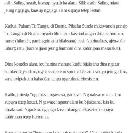
asih: Saling nyaah, kaasup nyaah ka alam. Silih asuh: Saling miara
jeung ngajaga, kaasup ngajaga alam supaya tetep lestari.
Kadua, Paham Tri Tangtu di Buana. Pilsafat Sunda mikawanoh prinsip
Tri Tangtu di Buana, nyaéta tilu unsur kasaimbangan dina kahirupan:
rama: (hikmah, pamingpin anu bijaksana); resi: (spiritualitas, ajén-ajén
luhur); ratu: (karaharjaan jeung harmoni dina kahirupan masarakat).
Dina kontéks alam, ieu hartina manusa kudu bijaksana dina ngatur
sumber daya alam, ngalaksanakeun spiritualitas anu saluyu jeung alam,
sarta nyiptakeun kahadéan tanpa ngaruksak ékosistem.
Katilu, prinsip “ngaraksa, ngawasa, gariksa”. Ngaraksa: miara alam
supaya tetep lestari. Ngawasa: ngatur alam ku bijaksana, lain ku
karakusan. Ngariksa: ngajaga kasaimbangan ékosistem supaya
kahirupan tetep harmonis.
Kaopat, konsép “leuweung hejo, rahayat ngejo”. Dina tradisi Sunda,