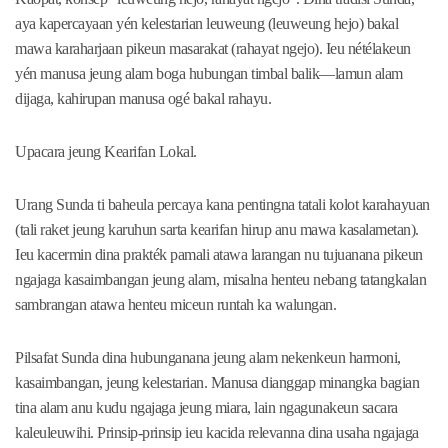
aya kapercayaan yén kelestarian leuweung (leuweung hejo) bakal
mawa karaharjaan pikeun masarakat (rahayat ngejo). Ieu nétélakeun
yén manusa jeung alam boga hubungan timbal balik—lamun alam
dijaga, kahirupan manusa ogé bakal rahayu.
Upacara jeung Kearifan Lokal.
Urang Sunda ti baheula percaya kana pentingna tatali kolot karahayuan
(tali raket jeung karuhun sarta kearifan hirup anu mawa kasalametan).
Ieu kacermin dina prakték pamali atawa larangan nu tujuanana pikeun
ngajaga kasaimbangan jeung alam, misalna henteu nebang tatangkalan
sambrangan atawa henteu miceun runtah ka walungan.
Pilsafat Sunda dina hubunganana jeung alam nekenkeun harmoni,
kasaimbangan, jeung kelestarian. Manusa dianggap minangka bagian
tina alam anu kudu ngajaga jeung miara, lain ngagunakeun sacara
kaleuleuwihi. Prinsip-prinsip ieu kacida relevanna dina usaha ngajaga