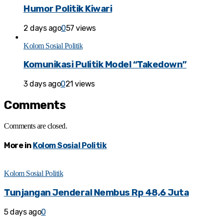
Humor Politik Kiwari
2 days ago
0
57 views
Kolom Sosial Politik
Komunikasi Pulitik Model “Takedown”
3 days ago
0
21 views
Comments
Comments are closed.
More in
Kolom Sosial Politik
Kolom Sosial Politik
Tunjangan Jenderal Nembus Rp 48,6 Juta
5 days ago
0