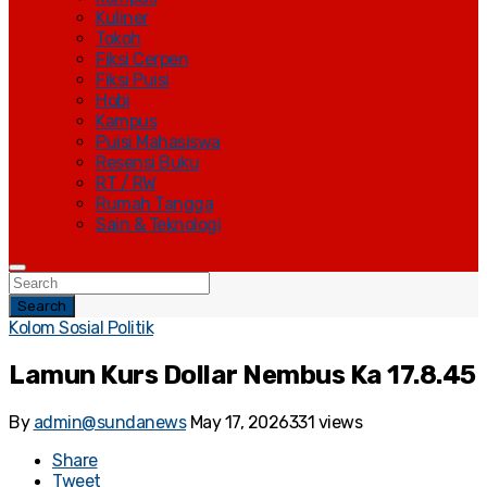
Kuliner
Tokoh
Fiksi Cerpen
Fiksi Puisi
Hobi
Kampus
Puisi Mahasiswa
Resensi Buku
RT / RW
Rumah Tangga
Sain & Teknologi
Search
Kolom Sosial Politik
Lamun Kurs Dollar Nembus Ka 17.8.45
By
admin@sundanews
May 17, 2026
331 views
Share
Tweet