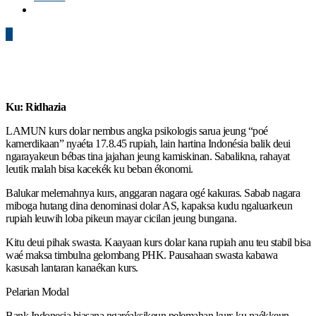
0
Ku: Ridhazia
LAMUN kurs dolar nembus angka psikologis sarua jeung “poé
kamerdikaan” nyaéta 17.8.45 rupiah, lain hartina Indonésia balik deui
ngarayakeun bébas tina jajahan jeung kamiskinan. Sabalikna, rahayat
leutik malah bisa kacekék ku beban ékonomi.
Balukar melemahnya kurs, anggaran nagara ogé kakuras. Sabab nagara
miboga hutang dina denominasi dolar AS, kapaksa kudu ngaluarkeun
rupiah leuwih loba pikeun mayar cicilan jeung bungana.
Kitu deui pihak swasta. Kaayaan kurs dolar kana rupiah anu teu stabil bisa
waé maksa timbulna gelombang PHK. Pausahaan swasta kabawa
kasusah lantaran kanaékan kurs.
Pelarian Modal
Bank Indonesia biasana ngaréaksikeun pelemahan kurs ku naékkeun