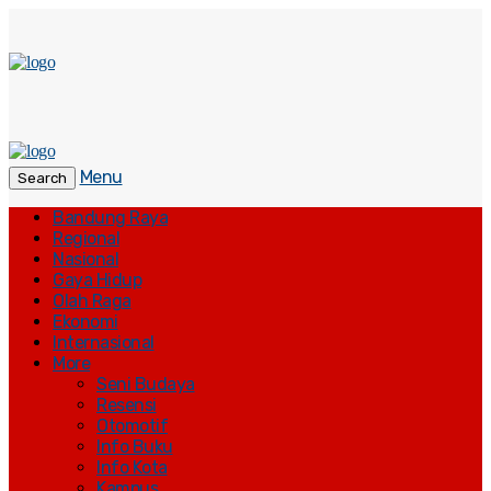
Menu
Search
Bandung Raya
Regional
Nasional
Gaya Hidup
Olah Raga
Ekonomi
Internasional
More
Seni Budaya
Resensi
Otomotif
Info Buku
Info Kota
Kampus