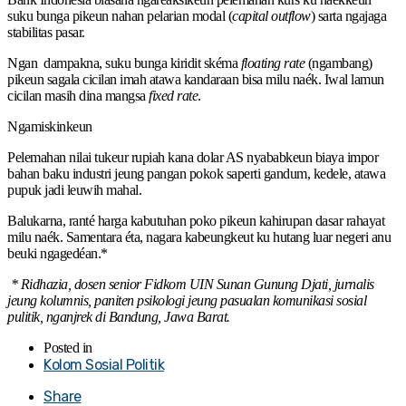
suku bunga pikeun nahan pelarian modal (
capital outflow
) sarta ngajaga
stabilitas pasar.
Ngan dampakna, suku bunga kiridit skéma
floating rate
(ngambang)
pikeun sagala cicilan imah atawa kandaraan bisa milu naék. Iwal lamun
cicilan masih dina mangsa
fixed rate
.
Ngamiskinkeun
Pelemahan nilai tukeur rupiah kana dolar AS nyababkeun biaya impor
bahan baku industri jeung pangan pokok saperti gandum, kedele, atawa
pupuk jadi leuwih mahal.
Balukarna, ranté harga kabutuhan poko pikeun kahirupan dasar rahayat
milu naék. Samentara éta, nagara kabeungkeut ku hutang luar negeri anu
beuki ngagedéan.*
* Ridhazia, dosen senior Fidkom UIN Sunan Gunung Djati, jurnalis
jeung kolumnis, paniten psikologi jeung pasualan komunikasi sosial
pulitik, nganjrek di Bandung, Jawa Barat.
Posted in
Kolom Sosial Politik
Share