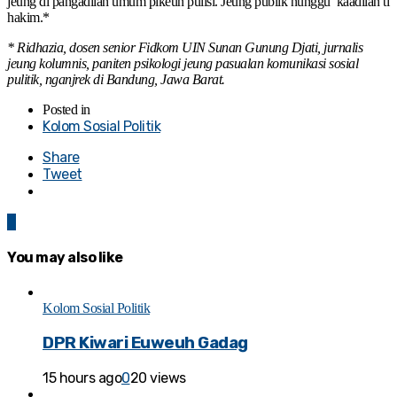
jeung di pangadilan umum pikeun pulisi. Jeung publik nunggu kaadilan ti
hakim.*
* Ridhazia, dosen senior Fidkom UIN Sunan Gunung Djati, jurnalis
jeung kolumnis, paniten psikologi jeung pasualan komunikasi sosial
pulitik, nganjrek di Bandung, Jawa Barat.
Posted in
Kolom Sosial Politik
Share
Tweet
0
You may also like
Kolom Sosial Politik
DPR Kiwari Euweuh Gadag
15 hours ago
0
20 views