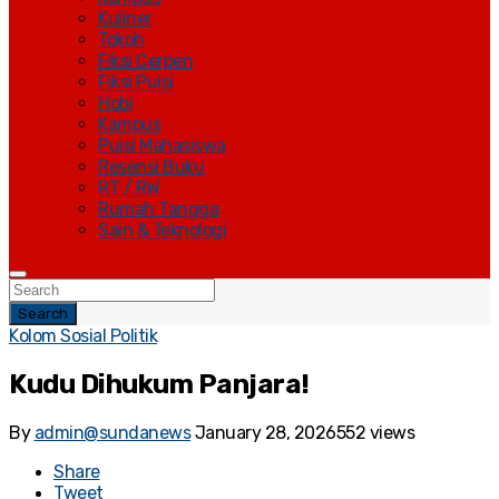
Kuliner
Tokoh
Fiksi Cerpen
Fiksi Puisi
Hobi
Kampus
Puisi Mahasiswa
Resensi Buku
RT / RW
Rumah Tangga
Sain & Teknologi
Search
Kolom Sosial Politik
Kudu Dihukum Panjara!
By
admin@sundanews
January 28, 2026
552 views
Share
Tweet