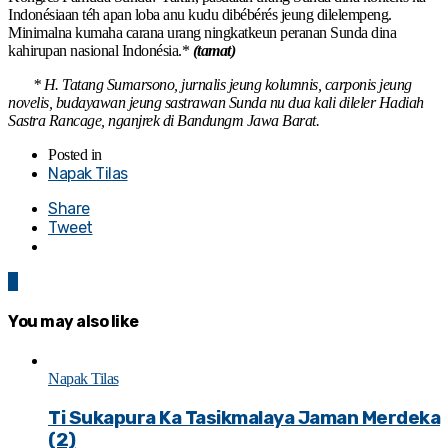
Indonésiaan téh apan loba anu kudu dibébérés jeung dilelempeng.
Minimalna kumaha carana urang ningkatkeun peranan Sunda dina
kahirupan nasional Indonésia.*
(tamat)
* H. Tatang Sumarsono, jurnalis jeung kolumnis, carponis jeung
novelis, budayawan jeung sastrawan Sunda nu dua kali dileler Hadiah
Sastra Rancage, nganjrek di Bandungm Jawa Barat.
Posted in
Napak Tilas
Share
Tweet
0
You may also like
Napak Tilas
Ti Sukapura Ka Tasikmalaya Jaman Merdeka
(2)