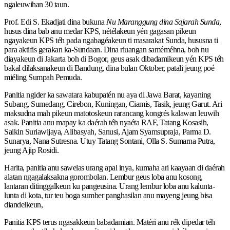
ngaleuwihan 30 taun.
Prof. Edi S. Ekadjati dina bukuna
Nu Maranggung dina Sajarah Sunda
,
husus dina bab anu medar KPS, nétélakeun yén gagasan pikeun
ngayakeun KPS téh pada ngabagéakeun ti masarakat Sunda, hususna ti
para aktifis gerakan ka-Sundaan. Dina riuangan saméméhna, boh nu
diayakeun di Jakarta boh di Bogor, geus asak dibadamikeun yén KPS téh
bakal dilaksanakeun di Bandung, dina bulan Oktober, patali jeung poé
miéling Sumpah Pemuda.
Panitia ngider ka sawatara kabupatén nu aya di Jawa Barat, kayaning
Subang, Sumedang, Cirebon, Kuningan, Ciamis, Tasik, jeung Garut. Ari
maksudna mah pikeun matotoskeun rarancang kongrés kalawan leuwih
asak. Panitia anu mapay ka daérah téh nyaéta RAF, Tatang Kosasih,
Saikin Suriawijaya, Alibasyah, Sanusi, Ajam Syamsupraja, Parma D.
Sunarya, Nana Sutresna. Utuy Tatang Sontani, Olla S. Sumarna Putra,
jeung Ajip Rosidi.
Harita, panitia anu sawelas urang apal inya, kumaha ari kaayaan di daérah
alatan ngagalaksakna gorombolan. Lembur geus loba anu kosong,
lantaran ditinggalkeun ku pangeusina. Urang lembur loba anu kalunta-
lunta di kota, tur teu boga sumber panghasilan anu mayeng jeung bisa
diandelkeun,
Panitia KPS terus ngasakkeun babadamian. Matéri anu rék dipedar téh