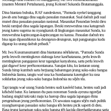
(manten Menteri Pertahanan), jeung Kolonel Sukanda Bratamanggala.
Dina biantara bubuka, RAF nandeskeun, “Pamuda nyekel tanggung
jawab anu bangga dina sagala pasualan masarakat. Sual daérah jadi sual
munel dina pasualan-pasualan nasional. Masarakat Pasundan beuki dieu
beuki ramijud dina sagala lapangan. Beuki meuweuhna rasa katugenah
jeung kateu sugema nu nyangkaruk di lingkungan masarakat Sunda, ku
meuweuhna kapincangan-kapincangan nu karasa. Pasualan daérah teu
bisa ngan dipasrahkeun ka deungeun-deungeun, tapi pangpangna kudu
digarap ku urang daérah pribadi.”
Mr. Iwa Kusumasumantri dina biantarana nétélakeun, “Pamuda Sunda
perlu leuwih mentingkeun olahraga keur kaséhatanana, perlu leuwih
mentingkeun pangajaran keur ngangkat kanyahona, sarta perlu leuwih
giat digawé keur perékonomianana. Sanajan kitu, ku lantaran urang
Sunda hirup kumbuh sarta berjuang babarengan jeung suku-suku bangsa
Indonésia lianna, tangtu waé rasa ka-Sundaanana kasengker ku rasa
solidaritas jeung suku-suku bangsa Indonésia nu séjén téa.
Tapi tangtu waé urang Sunda henteu sudi kaséréd batur, henteu sudi jadi
kékéséd batur. Ku lantaran éta para nonoman Sunda ayeuna ngoréjat
hudang singkil taki-taki maju ka hareup dina sagala lapangan élmu
pengetahuan jeung perékonomian. Di sawatara nagara séjén mah pulitik
nyanghareupan pasualan suku bangsa téh henteu picik saperti di dieu.
Basa jeung kamajuan suku-suku bangsa téh kacida diperhatikeunana sarta