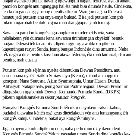
Najan aya sikep pulitik hayang ngawangun nagara féderasi, aya di antara
pamilon kongrés anu nganggap hal éta mah bisa ditunda heula. Cindekna,
teu kudu gancang-gancang diréalisasikeun. Wangun nagara féderasi
henteu jadi putusan anu enya-enya buleud. Bisa jadi putusan kongrés
pikeun ngarobah bentuk nagara mah dianggapna jauh teuing.
Sawatara pamilon kongrés ngasongkeun minderheidsnota, sarta
nétélakeun yén dumasar kana sawatara tinimbangan obyéktif, bentuk
nagara féderasi téh tacan bisa dipertanggung-jawabkeun pikeun
kapentingan rasyat Sunda, jeung bangsa Indonésia dina umumna. Naha
rék nagara dina bentuk kasatuan atawa féderasi, éta mah lain soal, dan anu
penting mah eusina.
Putusan kongrés séjénna nyaéta dibentukna Dewan Presidium, anu
susunanana nyaéta Saikin Suriawijaya (Ketua), ditambah anggota
genepan: Nana Sutresna, Ajam Syamsupraja, Umar Hasan, Duriat,
Alibasyah Natapranata, jeung Salmon Padmanagara. Dewan Presidium
ditugaskeun ngabentuk Dewan Komando Pemuda Sunda (DKPS)
pikeun ngalaksanakeun sakur
putusan kongrés.
Hanjakal Kongrés Pamuda Sunda téh ukur diayakeun sakali-kalina,
padahal ti awalna kénéh ogé geus ditétélakeun yén anu lumangsung téh
kongrés kahiji. Cindekna, bakal aya kongrés tuluyna.
Jigana ayeuna kudu dipikiran deui, naha perlu mun diayakeun deui
Kongrés Pamuda Sunda? Yakin, pasualan urang Sunda dina kontéks ka-