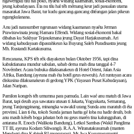
ngawengku tilu hal poko, nyaéta widang kaamanan, sosial-ékonomi,
jeung kabudayaan. Éta nu tilu hal téh mémang keur jadi pasualan utama
masarakat Jawa Barat, tur kudu gancang-gancang ditéangan jalan pikeun
ngungkulanana.
Anu jadi narasumber ngeunaan widang kaamanan nyaéta Jerman
Prawirawinata jeung Hamara Effendi. Widang sosial-ékonomi bakal
dibahas ku Sukhyar Tejasukmana jeung Dayat Harjakusumah. Ari
widang kabudayaan dipasrahkeun ka Buyung Saleh Puradisastra jeung
Mh. Rustandi Kartakusuma.
Rencanana, KPS téh rék diayakeun bulan Oktober 1956, tapi dina
kabuktianana mundur sabulan, sabab derna mah dina tanggal 4-7
Novémber. Acara bubuka dilaksanakeun di Hotel Orient, Jalan Asia
Afrika, Bandung (ayeuna mah éta hotél geus euweuh). Ari runtuyan acara
diskusina dilaksanakeun di gedong YPK (Yayasan Pusat Kabudayaan),
Jalan Naripan.
Pamilon kongrés téh umumna para pamuda. Lain waé anu matuh di Jawa
Barat, tapi deuih aya sawatara utusan ti Jakarta, Yogyakarta, Semarang,
jeung Tanjungpinang, minangka wawakil urang Sunda anu maratuh di éta
provinsi. Lian ti éta, tokoh Sunda jaman harita gé loba nu hadir deuih, boh
anu masih kénéh boga jabatan boh nu geus marén tina kalungguhan, di
antarana R. Enoch (Walikota Bandung), Letkol Sambas (Wakil Panglima
TT III, ayeuna Kodam Siliwangi). R.A.A. Wiranatakusumah (manten
Mendagri dina Kabinét RI munggaran), Mr. Iwa Kusumasumantri