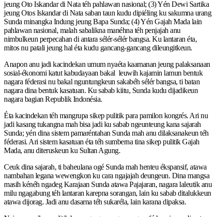
jeung Oto Iskandar di Nata téh pahlawan nasional; (3) Yén Dewi Sartika
jeung Otos Iskandar di Nata saban taun kudu dipiéling ku sakumna urang
Sunda minangka Indung jeung Bapa Sunda; (4) Yén Gajah Mada lain
pahlawan nasional, malah sabalikna manéhna téh penjajah anu
nimbulkeun perpecahan di antara sélér-sélér bangsa. Ku lantaran éta,
mitos nu patali jeung hal éta kudu gancang-gancang dileungitkeun.
Anapon anu jadi kacindekan umum nyaéta kaamanan jeung palaksanaan
sosial-ékonomi katut kabudayaan bakal leuwih kajamin lamun bentuk
nagara féderasi nu bakal nguntungkeun sakabéh sélér bangsa, ti batan
nagara dina bentuk kasatuan. Ku sabab kiitu, Sunda kudu dijadikeun
nagara bagian Republik Indonésia.
Éta kacindekan téh mangrupa sikep pulitik para pamilon kongrés. Ari nu
jadi kasang tukangna mah bisa jadi ku sabab ngeunteung kana sajarah
Sunda; yén dina sistem pamaréntahan Sunda mah anu dilaksanakeun téh
féderasi. Ari sistem kasatuan éta téh sumberna tina sikep pulitik Gajah
Mada, anu diteruskeun ku Sultan Agung.
Ceuk dina sajarah, ti baheulana ogé Sunda mah henteu ékspansif, atawa
nambahan legana wewengkon ku cara ngajajah deungeun. Dina mangsa
masih kénéh ngadeg Karajaan Sunda atawa Pajajaran, nagara laleutik anu
milu ngagabung téh lantaran karepna sorangan, lain ku sabab ditalukkeun
atawa dijorag. Jadi anu dasarna téh sukaréla, lain karana dipaksa.