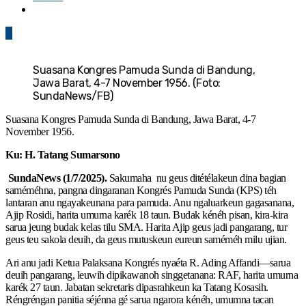
0
Suasana Kongres Pamuda Sunda di Bandung,
Jawa Barat, 4-7 November 1956. (Foto:
SundaNews/FB)
Suasana Kongres Pamuda Sunda di Bandung, Jawa Barat, 4-7
November 1956.
K
u:
H.
Tatang Sumarsono
SundaNews (1/7/2025).
Sakumaha nu geus ditétélakeun dina bagian
saméméhna, pangna dingaranan Kongrés Pamuda Sunda (KPS) téh
lantaran anu ngayakeunana para pamuda. Anu ngaluarkeun gagasanana,
Ajip Rosidi, harita umurna karék 18 taun. Budak kénéh pisan, kira-kira
sarua jeung budak kelas tilu SMA. Harita Ajip geus jadi pangarang, tur
geus teu sakola deuih, da geus mutuskeun eureun saméméh milu ujian.
Ari anu jadi Ketua Palaksana Kongrés nyaéta R. Ading Affandi—sarua
deuih pangarang, leuwih dipikawanoh singgetanana: RAF, harita umurna
karék 27 taun. Jabatan sekretaris dipasrahkeun ka Tatang Kosasih.
Réngréngan panitia séjénna gé sarua ngarora kénéh, umumna tacan