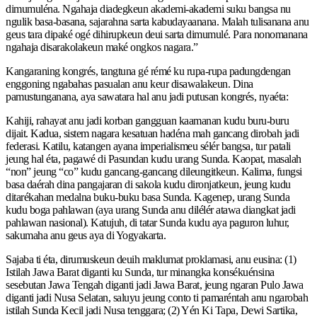
dimumuléna. Ngahaja diadegkeun akademi-akademi suku bangsa nu
ngulik basa-basana, sajarahna sarta kabudayaanana. Malah tulisanana anu
geus tara dipaké ogé dihirupkeun deui sarta dimumulé. Para nonomanana
ngahaja disarakolakeun maké ongkos nagara.”
Kangaraning kongrés, tangtuna gé rémé ku rupa-rupa padungdengan
enggoning ngabahas pasualan anu keur disawalakeun. Dina
pamustunganana, aya sawatara hal anu jadi putusan kongrés, nyaéta:
Kahiji, rahayat anu jadi korban gangguan kaamanan kudu buru-buru
dijait. Kadua, sistem nagara kesatuan hadéna mah gancang dirobah jadi
federasi. Katilu, katangen ayana imperialismeu sélér bangsa, tur patali
jeung hal éta, pagawé di Pasundan kudu urang Sunda. Kaopat, masalah
“non” jeung “co” kudu gancang-gancang dileungitkeun. Kalima, fungsi
basa daérah dina pangajaran di sakola kudu dironjatkeun, jeung kudu
ditarékahan medalna buku-buku basa Sunda. Kagenep, urang Sunda
kudu boga pahlawan (aya urang Sunda anu dilélér atawa diangkat jadi
pahlawan nasional). Katujuh, di tatar Sunda kudu aya paguron luhur,
sakumaha anu geus aya di Yogyakarta.
Sajaba ti éta, dirumuskeun deuih maklumat proklamasi, anu eusina: (1)
Istilah Jawa Barat diganti ku Sunda, tur minangka konsékuénsina
sesebutan Jawa Tengah diganti jadi Jawa Barat, jeung ngaran Pulo Jawa
diganti jadi Nusa Selatan, saluyu jeung conto ti pamaréntah anu ngarobah
istilah Sunda Kecil jadi Nusa tenggara; (2) Yén Ki Tapa, Dewi Sartika,