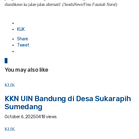
diarahkeun ka jalan-jalan alternatif.
(SundaNews/Fina Fauziah Nurul)
Posted
in
KLIK
Share
Tweet
0
You may also like
KLIK
KKN UIN Bandung di Desa Sukarapih
Sumedang
October 6, 2025
0
418 views
KLIK