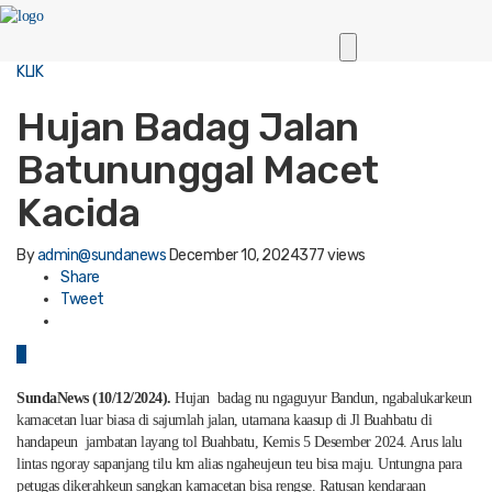
KLIK
Hujan Badag Jalan
Batununggal Macet
Kacida
By
admin@sundanews
December 10, 2024
377 views
Share
Tweet
0
SundaNews (10/12/2024).
Hujan badag nu ngaguyur Bandun, ngabalukarkeun
kamacetan luar biasa di sajumlah jalan, utamana kaasup di Jl Buahbatu di
handapeun jambatan layang tol Buahbatu, Kemis 5 Desember 2024. Arus lalu
lintas ngoray sapanjang tilu km alias ngaheujeun teu bisa maju. Untungna para
petugas dikerahkeun sangkan kamacetan bisa rengse. Ratusan kendaraan