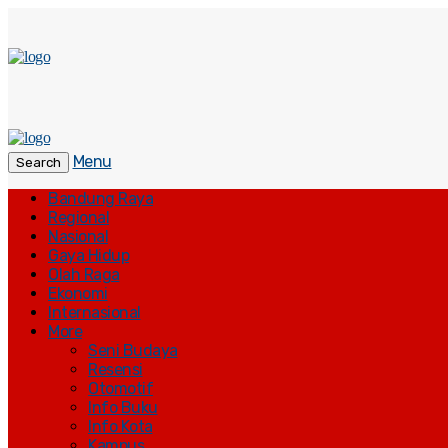
Menu
Search
Bandung Raya
Regional
Nasional
Gaya Hidup
Olah Raga
Ekonomi
Internasional
More
Seni Budaya
Resensi
Otomotif
Info Buku
Info Kota
Kampus