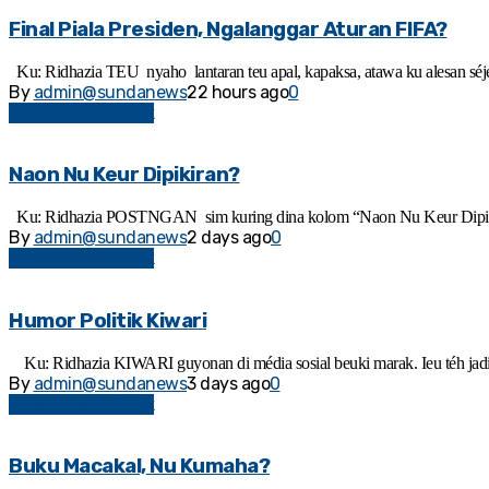
Final Piala Presiden, Ngalanggar Aturan FIFA?
Ku: Ridhazia TEU nyaho lantaran teu apal, kapaksa, atawa ku alesan séjén.
By
admin@sundanews
22 hours ago
0
Kolom Sosial Politik
Naon Nu Keur Dipikiran?
Ku: Ridhazia POSTNGAN sim kuring dina kolom “Naon Nu Keur Dipikiran
By
admin@sundanews
2 days ago
0
Kolom Sosial Politik
Humor Politik Kiwari
Ku: Ridhazia KIWARI guyonan di média sosial beuki marak. Ieu téh jadi 
By
admin@sundanews
3 days ago
0
Kolom Sosial Politik
Buku Macakal, Nu Kumaha?