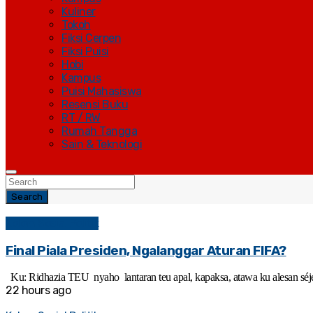
Kuliner
Tokoh
Fiksi Cerpen
Fiksi Puisi
Hobi
Kampus
Puisi Mahasiswa
Resensi Buku
RT / RW
Rumah Tangga
Sain & Teknologi
Search
Kolom Sosial Politik
Final Piala Presiden, Ngalanggar Aturan FIFA?
Ku: Ridhazia TEU nyaho lantaran teu apal, kapaksa, atawa ku alesan séjé
22 hours ago