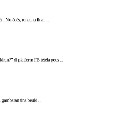
 Nu écés, rencana final ...
?” di platform FB tétéla geus ...
gambaran tina beuki ...