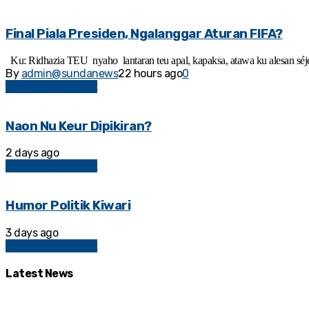
Final Piala Presiden, Ngalanggar Aturan FIFA?
Ku: Ridhazia TEU nyaho lantaran teu apal, kapaksa, atawa ku alesan séjén
By
admin@sundanews
22 hours ago
0
Kolom Sosial Politik
Naon Nu Keur Dipikiran?
2 days ago
Kolom Sosial Politik
Humor Politik Kiwari
3 days ago
Kolom Sosial Politik
Latest News