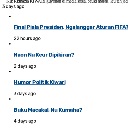
Ku: Ridhazia KIWARI guyonan di média sosial beuki marak. Ieu téh jadi 
3 days ago
Final Piala Presiden, Ngalanggar Aturan FIFA
22 hours ago
Naon Nu Keur Dipikiran?
2 days ago
Humor Politik Kiwari
3 days ago
Buku Macakal, Nu Kumaha?
4 days ago