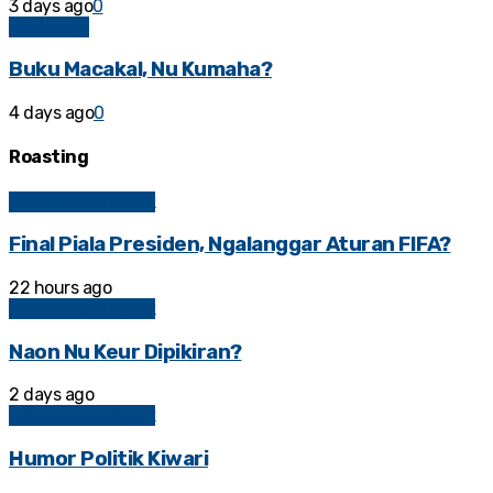
3 days ago
0
BAHASAN
Buku Macakal, Nu Kumaha?
4 days ago
0
Roasting
Kolom Sosial Politik
Final Piala Presiden, Ngalanggar Aturan FIFA?
22 hours ago
Kolom Sosial Politik
Naon Nu Keur Dipikiran?
2 days ago
Kolom Sosial Politik
Humor Politik Kiwari