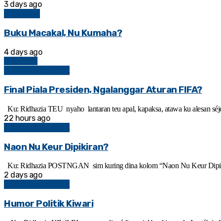
3 days ago
BAHASAN
Buku Macakal, Nu Kumaha?
4 days ago
View More
Kolom Sosial Politik
Final Piala Presiden, Ngalanggar Aturan FIFA?
Ku: Ridhazia TEU nyaho lantaran teu apal, kapaksa, atawa ku alesan séjé
22 hours ago
Kolom Sosial Politik
Naon Nu Keur Dipikiran?
Ku: Ridhazia POSTNGAN sim kuring dina kolom “Naon Nu Keur Dipikiran
2 days ago
Kolom Sosial Politik
Humor Politik Kiwari