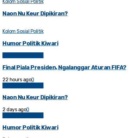
Kolom Sosial Politik
Naon Nu Keur Dipikiran?
Kolom Sosial Politik
Humor Politik Kiwari
Kolom Sosial Politik
Final Piala Presiden, Ngalanggar Aturan FIFA?
22 hours ago
0
Kolom Sosial Politik
Naon Nu Keur Dipikiran?
2 days ago
0
Kolom Sosial Politik
Humor Politik Kiwari